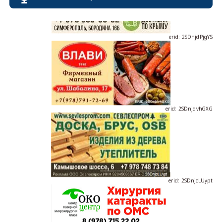
erid: 2SDnjdPjgYS
erid: 2SDnjdvhGXG
erid: 2SDnjcLUypt