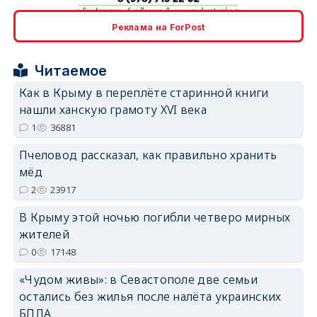
erid: 2SDnjcrDNw6
Реклама на ForPost
Читаемое
Как в Крыму в переплёте старинной книги
нашли ханскую грамоту XVI века
erid: 2SDnjdPjgYS
1
36881
Пчеловод рассказал, как правильно хранить
мёд
2
23917
В Крыму этой ночью погибли четверо мирных
erid: 2SDnjdvhGXG
жителей
0
17148
«Чудом живы»: в Севастополе две семьи
остались без жилья после налёта украинских
БПЛА