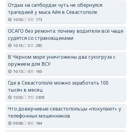
Отдых на сапбордах чуть не обернулся
трагедией у мыса Айя в Севастополе
10:50
1
173
ОСАГО без ремонта: почему водители всё чаще
судятся со страховщиками
10:16
2
285
В Чёрном море уничтожены два сухогруза с
оружием для ВСУ
10:13
0
160
Где в Севастополе можно заработать 100
тысяч в месяц
10:02
7
2308
Что доверчивые севастопольцы «покупают» у
телефонных мошенников
09:08
0
184