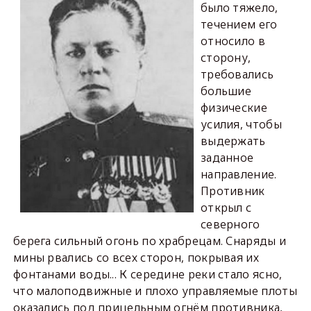
было тяжело,
течением его
относило в
сторону,
требовались
большие
физические
усилия, чтобы
выдержать
заданное
направление.
Противник
открыл с
северного
берега сильный огонь по храбрецам. Снаряды и
мины рвались со всех сторон, покрывая их
фонтанами воды... К середине реки стало ясно,
что малоподвижные и плохо управляемые плоты
оказались под прицельным огнём противника,