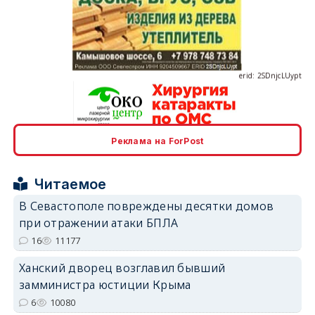
erid: 2SDnjcLUypt
Реклама на ForPost
erid: 2SDnjcrDNw6
Читаемое
В Севастополе повреждены десятки домов
при отражении атаки БПЛА
16
11177
erid: 2SDnjdPjgYS
Ханский дворец возглавил бывший
замминистра юстиции Крыма
6
10080