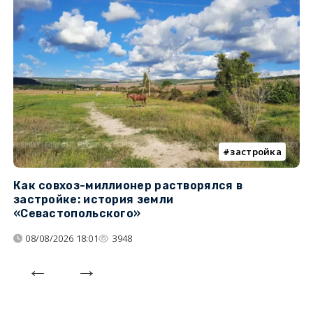
застройка
Как совхоз-миллионер растворялся в
К
застройке: история земли
н
«Севастопольского»
п
08/08/2026 18:01
3948