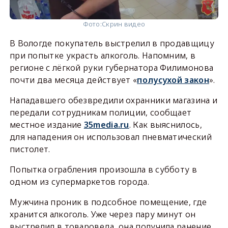
Фото:
Скрин видео
В Вологде покупатель выстрелил в продавщицу
при попытке украсть алкоголь. Напомним, в
регионе с лёгкой руки губернатора Филимонова
почти два месяца действует «
полусухой закон
».
Нападавшего обезвредили охранники магазина и
передали сотрудникам полиции, сообщает
местное издание
35media.ru
. Как выяснилось,
для нападения он использовал пневматический
пистолет.
Попытка ограбления произошла в субботу в
одном из супермаркетов города.
Мужчина проник в подсобное помещение, где
хранится алкоголь. Уже через пару минут он
выстрелил в товароведа, она получила ранение