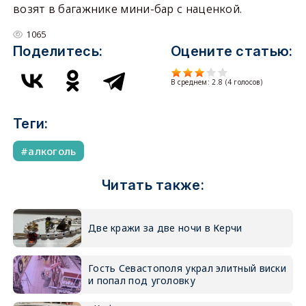
возят в багажнике мини-бар с наценкой.
1065
Поделитесь:
Оцените статью:
В среднем:
2.8
(
4
голосов)
Теги:
алкоголь
Читать также:
Две кражи за две ночи в Керчи
Гость Севастополя украл элитный виски
и попал под уголовку