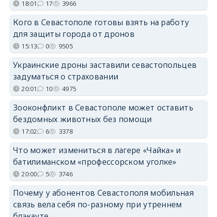
18:01
17
3966
Кого в Севастополе готовы взять на работу
для защиты города от дронов
15:13
0
9505
Украинские дроны заставили севастопольцев
задуматься о страховании
20:01
10
4975
Зооконфликт в Севастополе может оставить
бездомных животных без помощи
17:02
6
3378
Что может измениться в лагере «Чайка» и
батилиманском «профессорском уголке»
20:00
5
3746
Почему у абонентов Севастополя мобильная
связь вела себя по-разному при утреннем
блэкауте