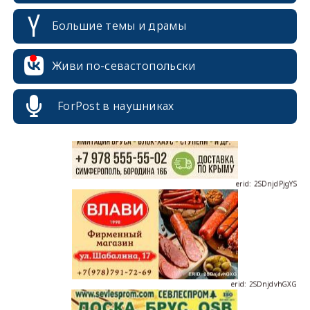
Большие темы и драмы
erid: 2SDnjcrDNw6
Живи по-севастопольски
ForPost в наушниках
erid: 2SDnjdPjgYS
erid: 2SDnjdvhGXG