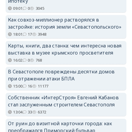
ипотеку
09:01
0
3045
Как совхоз-миллионер растворялся в
застройке: история земли «Севастопольского»
18:01
17
3948
Карты, книги, два станка: чем интересна новая
выставка в музее крымского просветителя
16:02
0
768
В Севастополе повреждены десятки домов
при отражении атаки БПЛА
15:00
16
11177
Собственник «ИнтерСтроя» Евгений Кабанов
стал заслуженным строителем Севастополя
13:04
33
6372
От руин до визитной карточки города: как
преображался Приморский бульвар