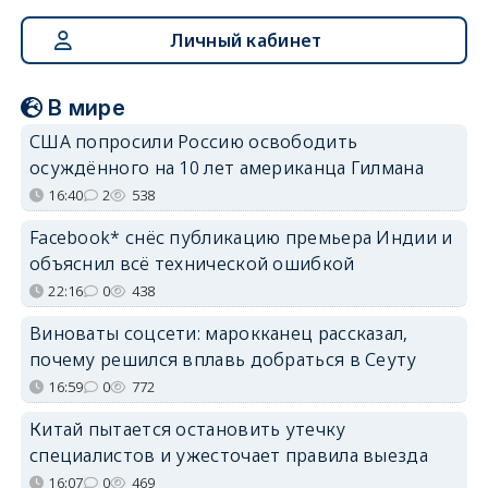
Личный кабинет
В мире
США попросили Россию освободить
осуждённого на 10 лет американца Гилмана
16:40
2
538
Facebook* снёс публикацию премьера Индии и
объяснил всё технической ошибкой
22:16
0
438
Виноваты соцсети: марокканец рассказал,
почему решился вплавь добраться в Сеуту
16:59
0
772
Китай пытается остановить утечку
специалистов и ужесточает правила выезда
16:07
0
469