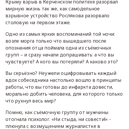
Крыму взрыв в Керченском политехе разорвал
мирную жизнь так же, как самодельное
взрывное устройство Рослякова разорвало
столовую на первом этаже.
Одно из самых ярких воспоминаний той ночи:
возле морга только что вышедшего после
опознания отца поймала одна из съёмочных
групп – и сразу начали допрашивать: а что вы
чувствуете? А кого вы потеряли? А каково это?
Вы серьёзно? Неужели оцифровывать каждый
вдох собеседника настолько вошло в принципы
работы, что вы готовы до инфаркта довести,
морально добить человека, для которого только
что рухнул весь мир?
Помню, как съёмочную группу от мужчины
отогнала психолог. «Ни стыда, ни совести!» -
плюнула с возмущением журналистке в