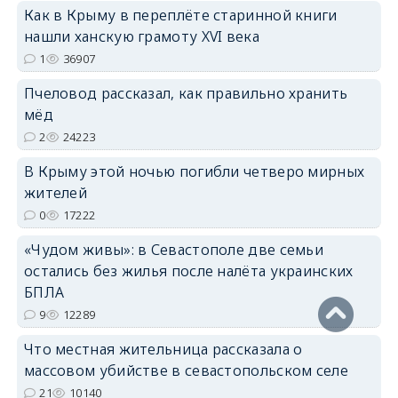
Как в Крыму в переплёте старинной книги
нашли ханскую грамоту XVI века
erid: 2SDnjdPjgYS
1
36907
Пчеловод рассказал, как правильно хранить
мёд
2
24223
В Крыму этой ночью погибли четверо мирных
erid: 2SDnjdvhGXG
жителей
0
17222
«Чудом живы»: в Севастополе две семьи
остались без жилья после налёта украинских
БПЛА
9
12289
Что местная жительница рассказала о
массовом убийстве в севастопольском селе
21
10140