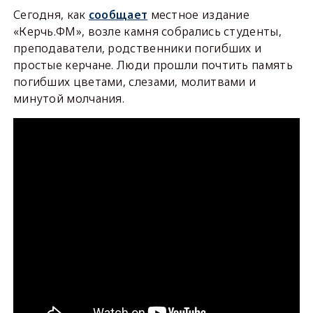
Сегодня, как
сообщает
местное издание
«Керчь.ФМ», возле камня собрались студенты,
преподаватели, родственники погибших и
простые керчане. Люди прошли почтить память
погибших цветами, слезами, молитвами и
минутой молчания.