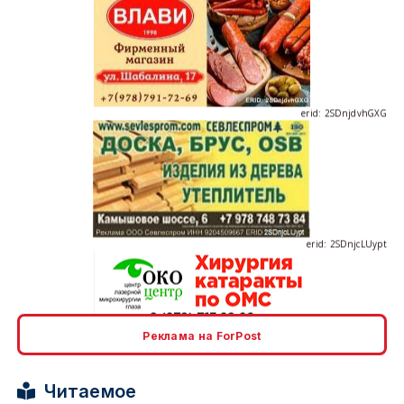
erid: 2SDnjdvhGXG
erid: 2SDnjcLUypt
erid: 2SDnjcrDNw6
Реклама на ForPost
Читаемое