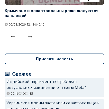
Крымчане и севастопольцы реже жалуются
В
на клещей
ц
05/08/2026 12:43
216
Прислать новость
Свежее
Индийский парламент потребовал
безусловных извинений от главы Meta*
22:16
0
35
Украинские дроны заставили севастопольцев
задуматься о страховании