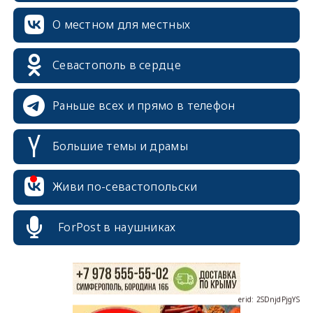
О местном для местных
Севастополь в сердце
Раньше всех и прямо в телефон
Большие темы и драмы
erid: 2SDnjcrDNw6
Живи по-севастопольски
ForPost в наушниках
erid: 2SDnjdPjgYS