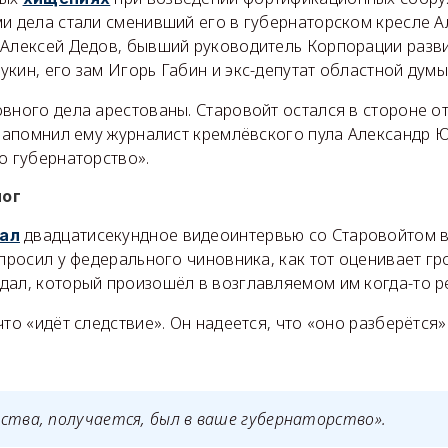
и дела стали сменивший его в губернаторском кресле А
 Алексей Дедов, бывший руководитель Корпорации разв
кин, его зам Игорь Габин и экс-депутат областной дум
овного дела арестованы. Старовойт остался в стороне о
к напомнил ему журналист кремлёвского пула Александр 
о губернаторство».
лог
двадцатисекундное видеоинтервью со Старовойтом в
ал
спросил у федерального чиновника, как тот оценивает г
дал, который произошёл в возглавляемом им когда-то р
что «идёт следствие». Он надеется, что «оно разберётся»
ства, получается, был в ваше губернаторство».