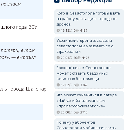
Выбор Редакции
 не знаем
Кого в Севастополе готовы взять
на работу для защиты города от
дронов
рошлого года ВСУ
15:13
0
4197
Украинские дроны заставили
севастопольцев задуматься о
 потери, в том
страховании
ров», — выразил
20:01
10
4495
Зооконфликт в Севастополе
может оставить бездомных
животных без помощи
17:02
6
3342
тель города Шагонар
Что может измениться в лагере
«Чайка» и батилиманском
«профессорском уголке»
20:00
5
3713
Почему у абонентов
Севастополя мобильная связь