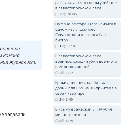
рассказала о массовом убийстве
в севастопольском селе
21
10395
erid: 2SDnjdPjgYS
На фоне ресторанного кризиса в
одном из лучших мест
Севастополя открылся бар-
бистро
13
7310
бернатора
ем Романа
В севастопольском селе
военнослужащий убил военного
чнил журналист.
erid: 2SDnjdvhGXG
и мирных жителей
4
7237
Крымчанин печатал боевые
дроны для СБУ на 3D-принтере в
.
своей квартире
2
6490
В Крыму вражеский БПЛА убил
е задавали.
мирного жителя
0
6155