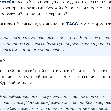
всего было похищено порядка одного миллиар
остей»
,
х Корпорации развития Курской области для строительст
ооружений на границе с Украиной.
адвокат Васильева, уточнила для
эту информацию
ТАСС
равильности расходования денежных средств, а не о кач
дзащитного Васильева была субподрядчиком, строила д
аются именно этих контрактов».
ём?
овета Общероссийской организации «Офицеры России», 
росил следователей проверить военных на причастност
Курской области.
 фортификационных сооружений отвечал не только экс-г
ание этим [Московским] военным округом. Когда воров
, где были военные? Они должны были отслеживать это