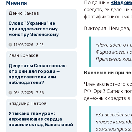
По данным
«Ведом
Мнения
средств, выделенны
Денис Канаев
фортификационных с
Слово "Украина" не
Виктория Шевцова, 
принадлежит этому
монстру Зеленскому
«Речь идёт о п
11/06/2026 18:23
Фирма моего по
Иван Ермаков
Претензии кас
Депутаты Севастополя:
кто они для города —
Военные ни при ч
представители или
наблюдатели?
Член экспертного с
РФ Юрий Сытник поп
03/12/2025 17:36
денежных средств в 
Владимир Петров
Утыкано гламуром:
«За возведение
нержавеющие сердца
также командов
появились над Балаклавой
администрация