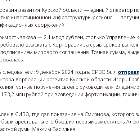
порация развития Курской области — единый оператор по
итию инвестиционной инфраструктуры региона — получил
ификационных сооружений.
имость заказа — 2,1 млрд рублей, столько Управление 
требовало взыскать с Корпорации за срыв сроков выполн
 подписанием мирового соглашения. Точная сумма, выд
азывалась.
ь следователи: 9 декабря 2024 года в СИЗО был
отправ
ектора Корпорации развития Курской области Игорь Гра
полнял устные поручения своего руководителя Владимир
 173,2 млн рублей при возведении фортификаций, техни
лен в СИЗО, где дал показания на Смирнова, которого з
е были арестованы его бывший первый заместитель Алекс
ластной думы Максим Васильев.