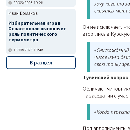
29/09/2025 19:28
хочу кого-то з
скрытых мотив
Иван Ермаков
Избирательная игра в
Он не исключает, чт
Севастополе выполняет
вторглись в Курскую
роль политического
термометра
«Снисхождений 
18/08/2025 13:48
числе из-за де
В раздел
свою точку зре
Тувинский вопрос
Обличают чиновников
на заседании с уча
«Когда переста
Под аплодисменты в