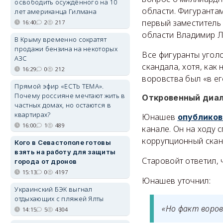
освободить осуждённого на 10
области. Фигурантам
лет американца Гилмана
первый заместитель
16:40
2
217
области Владимир Лу
В Крыму временно сократят
продажи бензина на некоторых
Все фигуранты угол
АЗС
скандала, хотя, ка
16:29
0
212
воровства был «в ег
Прямой эфир «ЕСТЬ ТЕМА».
Почему россияне мечтают жить в
Откровенный диа
частных домах, но остаются в
квартирах?
Юнашев
опубликов
16:00
1
489
канале. Он на ходу 
коррупционный скан
Кого в Севастополе готовы
взять на работу для защиты
Старовойт ответил, 
города от дронов
15:13
0
4197
Юнашев уточнил:
Украинский БЭК выгнал
отдыхающих с пляжей Ялты
«Но факт воров
14:15
5
4304