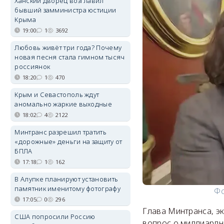
Ханский дворец возглавил
бывший замминистра юстиции
Крыма
19:00
1
3692
Любовь живёт три года? Почему
новая песня стала гимном тысяч
россиянок
18:20
1
470
Крым и Севастополь ждут
аномально жаркие выходные
18:02
4
2122
Минтранс разрешил тратить
«дорожные» деньги на защиту от
БПЛА
17:18
1
162
В Алупке планируют установить
памятник именитому фотографу
Фо
17:05
0
296
Глава Минтранса, э
США попросили Россию
вопрос о миллиард