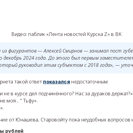
Видео: паблик «Лента новостей Курска Z» в ВК
н из фигурантов — Алексей Смирнов — занимал пост гу
по декабрь 2024 года. До этого был первым заместител
оторый руководил этим субъектом с 2018 года», — уто
рнета такой ответ
недостаточным:
показался
и не в курсе дел подчинённого? Нас за дураков держат?»
не моя... " Тьфу».
».
ичие от Юнашева, Старовойту пока неудобных вопросов н
ы рублей