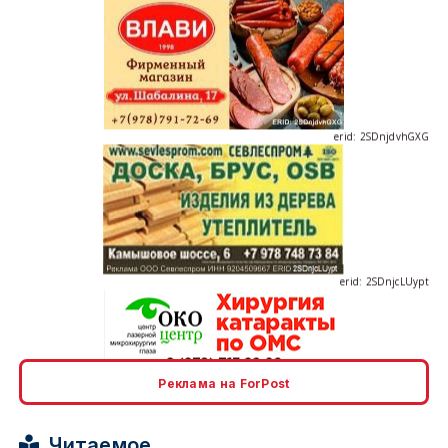
erid: 2SDnjdvhGXG
erid: 2SDnjcLUypt
Реклама на ForPost
erid: 2SDnjcrDNw6
Читаемое