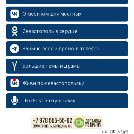
О местном для местных
Севастополь в сердце
Раньше всех и прямо в телефон
Большие темы и драмы
erid: 2SDnjcrDNw6
Живи по-севастопольски
ForPost в наушниках
erid: 2SDnjdPjgYS