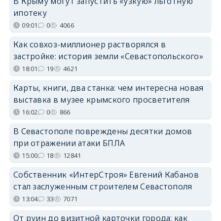
В Крыму могут запустить «узкую» льготную
ипотеку
09:01
0
4066
Как совхоз-миллионер растворялся в
застройке: история земли «Севастопольского»
18:01
19
4621
Карты, книги, два станка: чем интересна новая
выставка в музее крымского просветителя
16:02
0
866
В Севастополе повреждены десятки домов
при отражении атаки БПЛА
15:00
18
12841
Собственник «ИнтерСтроя» Евгений Кабанов
стал заслуженным строителем Севастополя
13:04
33
7071
От руин до визитной карточки города: как