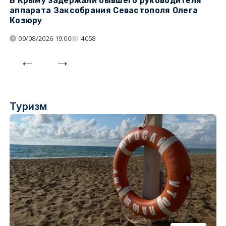
В Крыму задержали бывшего руководителя
К
аппарата Заксобрания Севастополя Олега
з
Козюру
«
09/08/2026 19:00
4058
Туризм