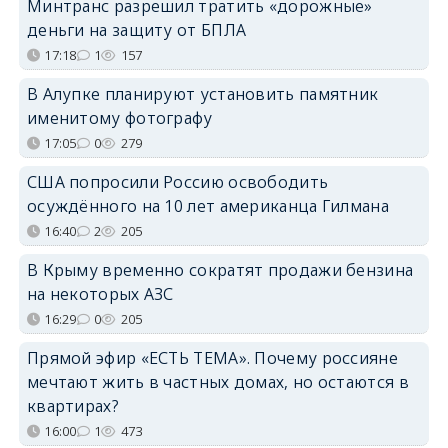
Минтранс разрешил тратить «дорожные»
деньги на защиту от БПЛА
17:18
1
157
В Алупке планируют установить памятник
именитому фотографу
17:05
0
279
США попросили Россию освободить
осуждённого на 10 лет американца Гилмана
16:40
2
205
В Крыму временно сократят продажи бензина
на некоторых АЗС
16:29
0
205
Прямой эфир «ЕСТЬ ТЕМА». Почему россияне
мечтают жить в частных домах, но остаются в
квартирах?
16:00
1
473