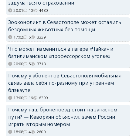
задуматься о страховании
20:01
10
4480
Зооконфликт в Севастополе может оставить
бездомных животных без помощи
17:02
6
3339
Что может измениться в лагере «Чайка» и
батилиманском «профессорском уголке»
20:00
5
3713
Почему у абонентов Севастополя мобильная
связь вела себя по-разному при утреннем
блэкауте
13:00
16
6399
Почему наш бронепоезд стоит на запасном
пути? — Кеворкян объяснил, зачем России
играть вторым номером
18:08
4
2600