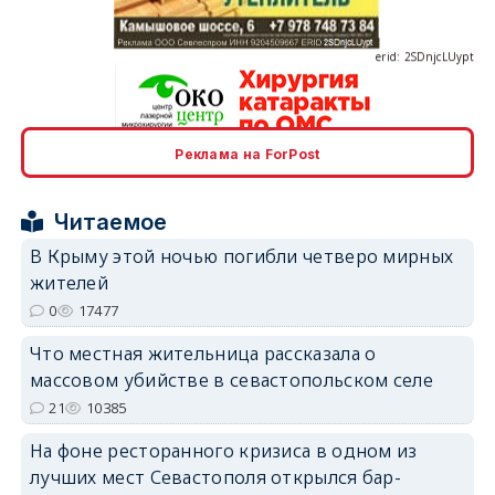
Реклама на ForPost
erid: 2SDnjcrDNw6
Читаемое
В Крыму этой ночью погибли четверо мирных
жителей
0
17477
erid: 2SDnjdPjgYS
Что местная жительница рассказала о
массовом убийстве в севастопольском селе
21
10385
На фоне ресторанного кризиса в одном из
лучших мест Севастополя открылся бар-
erid: 2SDnjdvhGXG