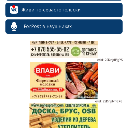
erid: 2SDnjcrDNw6
Живи по-севастопольски
ForPost в наушниках
erid: 2SDnjdPjgYS
erid: 2SDnjdvhGXG
erid: 2SDnjcLUypt