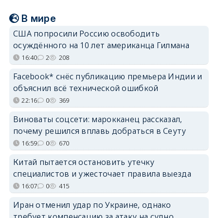
В мире
США попросили Россию освободить
осуждённого на 10 лет американца Гилмана
16:40
2
208
Facebook* снёс публикацию премьера Индии и
объяснил всё технической ошибкой
22:16
0
369
Виноваты соцсети: марокканец рассказал,
почему решился вплавь добраться в Сеуту
16:59
0
670
Китай пытается остановить утечку
специалистов и ужесточает правила выезда
16:07
0
415
Иран отменил удар по Украине, однако
требует компенсацию за атаку на судно