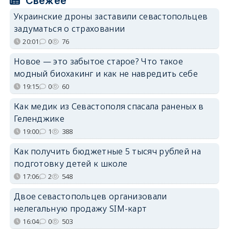
Свежее
Украинские дроны заставили севастопольцев
задуматься о страховании
20:01
0
76
Новое — это забытое старое? Что такое
модный биохакинг и как не навредить себе
19:15
0
60
Как медик из Севастополя спасала раненых в
Геленджике
19:00
1
388
Как получить бюджетные 5 тысяч рублей на
подготовку детей к школе
17:06
2
548
Двое севастопольцев организовали
нелегальную продажу SIM-карт
16:04
0
503