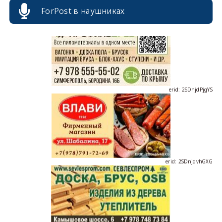
ForPost в наушниках
erid: 2SDnjdPjgYS
erid: 2SDnjdvhGXG
erid: 2SDnjcLUypt