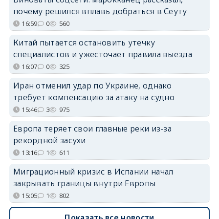
почему решился вплавь добраться в Сеуту
16:59
0
560
Китай пытается остановить утечку
специалистов и ужесточает правила выезда
16:07
0
325
Иран отменил удар по Украине, однако
требует компенсацию за атаку на судно
15:46
3
975
Европа теряет свои главные реки из-за
рекордной засухи
13:16
1
611
Миграционный кризис в Испании начал
закрывать границы внутри Европы
15:05
1
802
Показать все новости