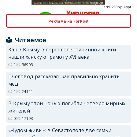
Реклама на ForPost
erid: 2SDnjcrDNw6
Читаемое
Как в Крыму в переплёте старинной книги
нашли ханскую грамоту XVI века
1
36903
erid: 2SDnjdPjgYS
Пчеловод рассказал, как правильно хранить
мёд
2
24121
В Крыму этой ночью погибли четверо мирных
жителей
0
17193
erid: 2SDnjdvhGXG
«Чудом живы»: в Севастополе две семьи