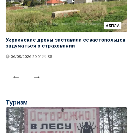
БПЛА
Украинские дроны заставили севастопольцев
Т
задуматься о страховании
н
н
06/08/2026 20:01
38
Туризм