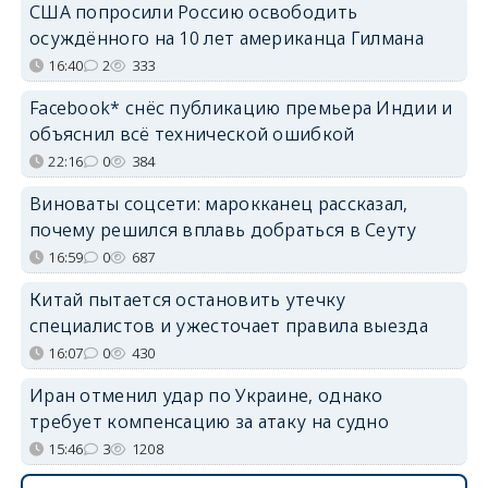
США попросили Россию освободить
осуждённого на 10 лет американца Гилмана
16:40
2
333
Facebook* снёс публикацию премьера Индии и
объяснил всё технической ошибкой
22:16
0
384
Виноваты соцсети: марокканец рассказал,
почему решился вплавь добраться в Сеуту
16:59
0
687
Китай пытается остановить утечку
специалистов и ужесточает правила выезда
16:07
0
430
Иран отменил удар по Украине, однако
требует компенсацию за атаку на судно
15:46
3
1208