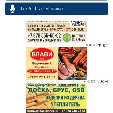
ForPost в наушниках
erid: 2SDnjdPjgYS
erid: 2SDnjdvhGXG
erid: 2SDnjcLUypt