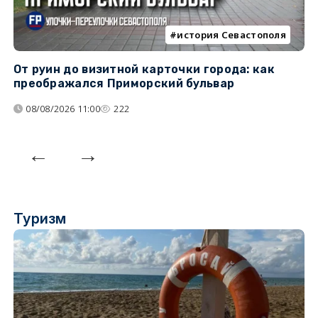
история Севастополя
От руин до визитной карточки города: как
С
преображался Приморский бульвар
с
08/08/2026 11:00
222
Туризм