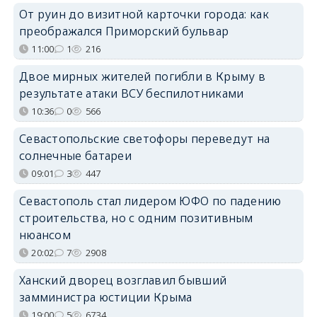
От руин до визитной карточки города: как
преображался Приморский бульвар
11:00
1
216
Двое мирных жителей погибли в Крыму в
результате атаки ВСУ беспилотниками
10:36
0
566
Севастопольские светофоры переведут на
солнечные батареи
09:01
3
447
Севастополь стал лидером ЮФО по падению
строительства, но с одним позитивным
нюансом
20:02
7
2908
Ханский дворец возглавил бывший
замминистра юстиции Крыма
19:00
5
6734