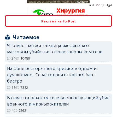
Реклама на ForPost
erid: 2SDnjcrDNw6
Читаемое
Что местная жительница рассказала о
массовом убийстве в севастопольском селе
21
10480
erid: 2SDnjdPjgYS
На фоне ресторанного кризиса в одном из
лучших мест Севастополя открылся бар-
бистро
13
7332
В севастопольском селе военнослужащий убил
военного и мирных жителей
erid: 2SDnjdvhGXG
4
7262