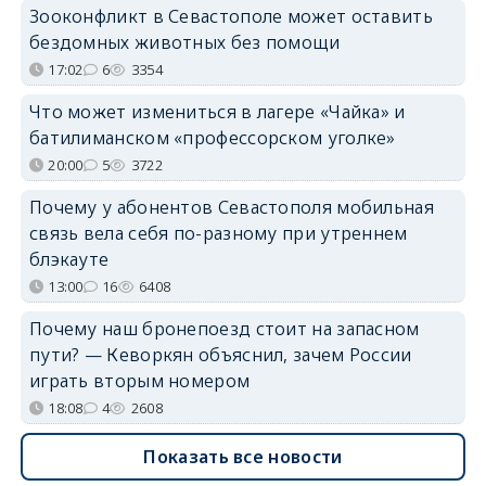
Зооконфликт в Севастополе может оставить
бездомных животных без помощи
17:02
6
3354
Что может измениться в лагере «Чайка» и
батилиманском «профессорском уголке»
20:00
5
3722
Почему у абонентов Севастополя мобильная
связь вела себя по-разному при утреннем
блэкауте
13:00
16
6408
Почему наш бронепоезд стоит на запасном
пути? — Кеворкян объяснил, зачем России
играть вторым номером
18:08
4
2608
Показать все новости