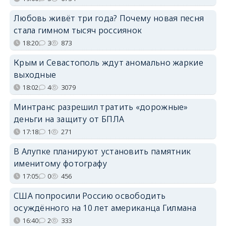
Любовь живёт три года? Почему новая песня
стала гимном тысяч россиянок
18:20
3
873
Крым и Севастополь ждут аномально жаркие
выходные
18:02
4
3079
Минтранс разрешил тратить «дорожные»
деньги на защиту от БПЛА
17:18
1
271
В Алупке планируют установить памятник
именитому фотографу
17:05
0
456
США попросили Россию освободить
осуждённого на 10 лет американца Гилмана
16:40
2
333