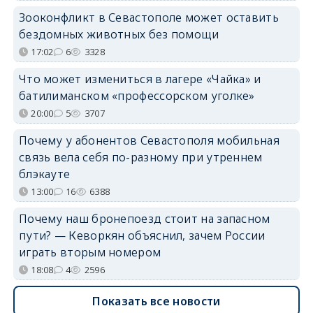
Зооконфликт в Севастополе может оставить
бездомных животных без помощи
17:02
6
3328
Что может измениться в лагере «Чайка» и
батилиманском «профессорском уголке»
20:00
5
3707
Почему у абонентов Севастополя мобильная
связь вела себя по-разному при утреннем
блэкауте
13:00
16
6388
Почему наш бронепоезд стоит на запасном
пути? — Кеворкян объяснил, зачем России
играть вторым номером
18:08
4
2596
Показать все новости