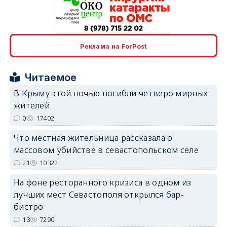
erid: 2SDnjcrDNw6
Реклама на ForPost
Читаемое
В Крыму этой ночью погибли четверо мирных
жителей
0
17402
erid: 2SDnjdPjgYS
Что местная жительница рассказала о
массовом убийстве в севастопольском селе
21
10322
На фоне ресторанного кризиса в одном из
erid: 2SDnjdvhGXG
лучших мест Севастополя открылся бар-
бистро
13
7290