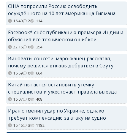
США попросили Россию освободить
осуждённого на 10 лет американца Гилмана
16:40
2
114
Facebook* снёс публикацию премьера Индии и
объяснил всё технической ошибкой
22:16
0
354
Виноваты соцсети: марокканец рассказал,
почему решился вплавь добраться в Сеуту
16:59
0
664
Китай пытается остановить утечку
специалистов и ужесточает правила выезда
16:07
0
408
Иран отменил удар по Украине, однако
требует компенсацию за атаку на судно
15:46
3
1182