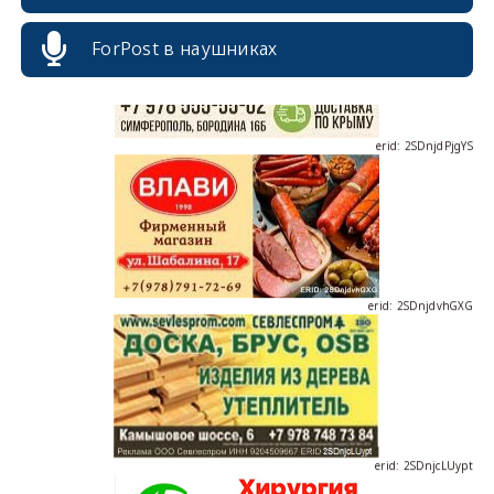
ForPost в наушниках
erid: 2SDnjdPjgYS
erid: 2SDnjdvhGXG
erid: 2SDnjcLUypt