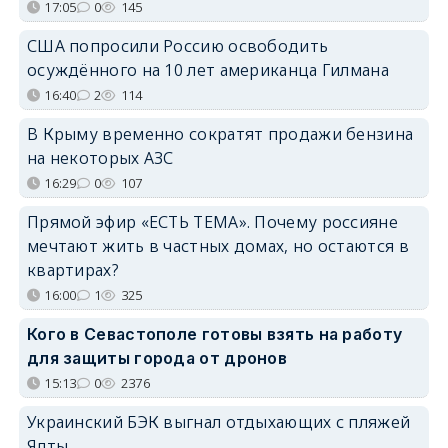
17:05
0
145
США попросили Россию освободить
осуждённого на 10 лет американца Гилмана
16:40
2
114
В Крыму временно сократят продажи бензина
на некоторых АЗС
16:29
0
107
Прямой эфир «ЕСТЬ ТЕМА». Почему россияне
мечтают жить в частных домах, но остаются в
квартирах?
16:00
1
325
Кого в Севастополе готовы взять на работу
для защиты города от дронов
15:13
0
2376
Украинский БЭК выгнал отдыхающих с пляжей
Ялты