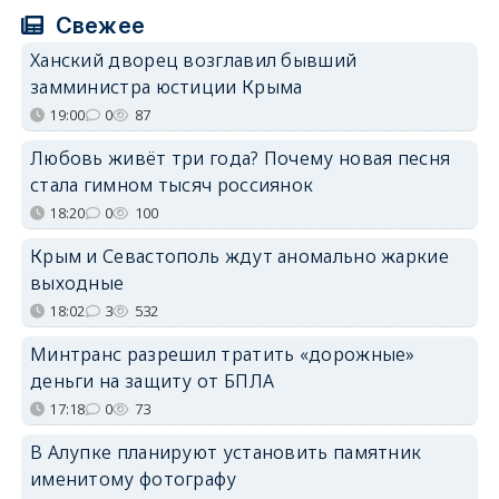
Свежее
Ханский дворец возглавил бывший
замминистра юстиции Крыма
19:00
0
87
Любовь живёт три года? Почему новая песня
стала гимном тысяч россиянок
18:20
0
100
Крым и Севастополь ждут аномально жаркие
выходные
18:02
3
532
Минтранс разрешил тратить «дорожные»
деньги на защиту от БПЛА
17:18
0
73
В Алупке планируют установить памятник
именитому фотографу