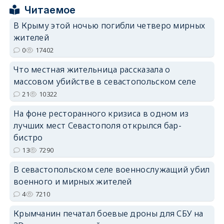
Читаемое
В Крыму этой ночью погибли четверо мирных
жителей
0
17402
erid: 2SDnjdPjgYS
Что местная жительница рассказала о
массовом убийстве в севастопольском селе
21
10322
На фоне ресторанного кризиса в одном из
лучших мест Севастополя открылся бар-
erid: 2SDnjdvhGXG
бистро
13
7290
В севастопольском селе военнослужащий убил
военного и мирных жителей
4
7210
Крымчанин печатал боевые дроны для СБУ на