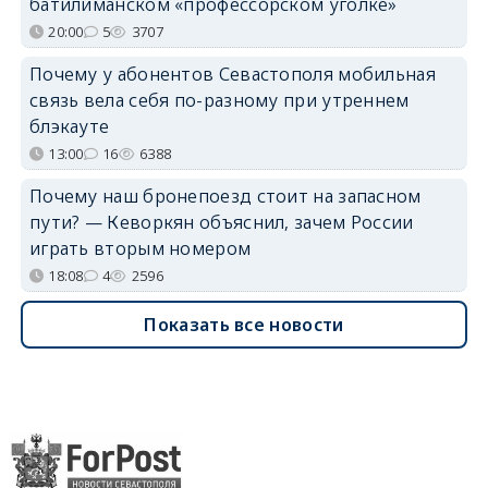
батилиманском «профессорском уголке»
20:00
5
3707
Почему у абонентов Севастополя мобильная
связь вела себя по-разному при утреннем
блэкауте
13:00
16
6388
Почему наш бронепоезд стоит на запасном
пути? — Кеворкян объяснил, зачем России
играть вторым номером
18:08
4
2596
Показать все новости