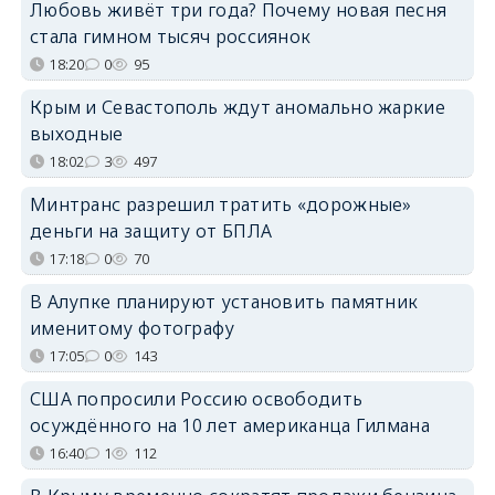
Любовь живёт три года? Почему новая песня
стала гимном тысяч россиянок
18:20
0
95
Крым и Севастополь ждут аномально жаркие
выходные
18:02
3
497
Минтранс разрешил тратить «дорожные»
деньги на защиту от БПЛА
17:18
0
70
В Алупке планируют установить памятник
именитому фотографу
17:05
0
143
США попросили Россию освободить
осуждённого на 10 лет американца Гилмана
16:40
1
112