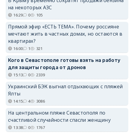
В Крыму временно сократят продажи бензина
на некоторых АЗС
16:29
0
105
Прямой эфир «ЕСТЬ ТЕМА». Почему россияне
мечтают жить в частных домах, но остаются в
квартирах?
16:00
1
321
Кого в Севастополе готовы взять на работу
для защиты города от дронов
15:13
0
2339
Украинский БЭК выгнал отдыхающих с пляжей
Ялты
14:15
4
3086
На центральном пляже Севастополя по
счастливой случайности спасли женщину
13:38
0
1767