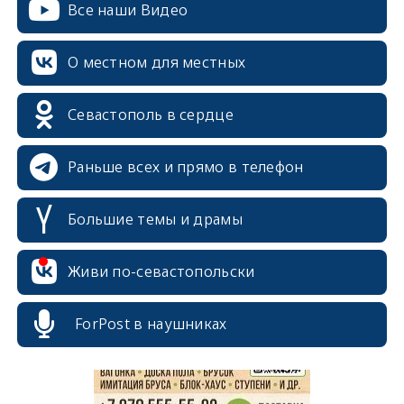
Все наши Видео
О местном для местных
Севастополь в сердце
Раньше всех и прямо в телефон
Большие темы и драмы
erid: 2SDnjcrDNw6
Живи по-севастопольски
ForPost в наушниках
erid: 2SDnjdPjgYS