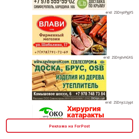
erid: 2SDnjdvhGXG
erid: 2SDnjcLUypt
Реклама на ForPost
erid: 2SDnjcrDNw6