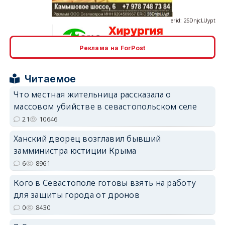
Реклама на ForPost
erid: 2SDnjcrDNw6
Читаемое
Что местная жительница рассказала о
массовом убийстве в севастопольском селе
21
10646
erid: 2SDnjdPjgYS
Ханский дворец возглавил бывший
замминистра юстиции Крыма
6
8961
Кого в Севастополе готовы взять на работу
для защиты города от дронов
erid: 2SDnjdvhGXG
0
8430