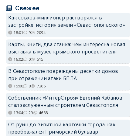
Свежее
Как совхоз-миллионер растворялся в
застройке: история земли «Севастопольского»
18:01
9
2094
Карты, книги, два станка: чем интересна новая
выставка в музее крымского просветителя
16:02
0
515
В Севастополе повреждены десятки домов
при отражении атаки БПЛА
15:00
8
7365
Собственник «ИнтерСтроя» Евгений Кабанов
стал заслуженным строителем Севастополя
13:04
29
4688
От руин до визитной карточки города: как
преображался Приморский бульвар