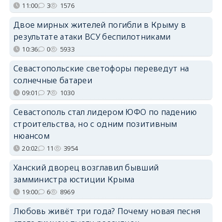
11:00
3
1576
Двое мирных жителей погибли в Крыму в
результате атаки ВСУ беспилотниками
10:36
0
5933
Севастопольские светофоры переведут на
солнечные батареи
09:01
7
1030
Севастополь стал лидером ЮФО по падению
строительства, но с одним позитивным
нюансом
20:02
11
3954
Ханский дворец возглавил бывший
замминистра юстиции Крыма
19:00
6
8969
Любовь живёт три года? Почему новая песня