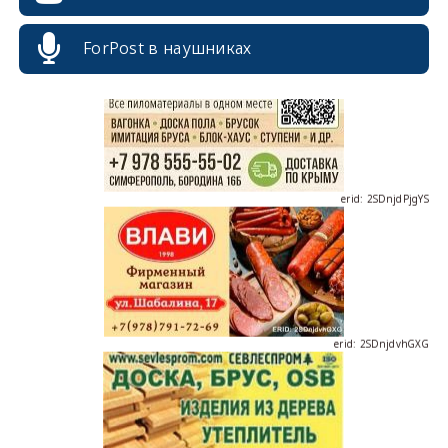
ForPost в наушниках
erid: 2SDnjdPjgYS
erid: 2SDnjdvhGXG
erid: 2SDnjcLUypt