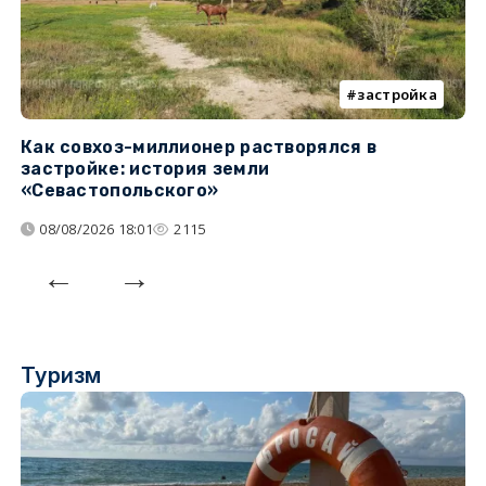
застройка
Как совхоз-миллионер растворялся в
К
застройке: история земли
н
«Севастопольского»
п
08/08/2026 18:01
2115
Туризм