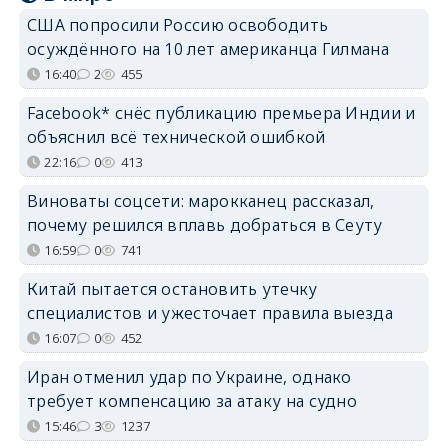
США попросили Россию освободить
осуждённого на 10 лет американца Гилмана
16:40
2
455
Facebook* снёс публикацию премьера Индии и
объяснил всё технической ошибкой
22:16
0
413
Виноваты соцсети: марокканец рассказал,
почему решился вплавь добраться в Сеуту
16:59
0
741
Китай пытается остановить утечку
специалистов и ужесточает правила выезда
16:07
0
452
Иран отменил удар по Украине, однако
требует компенсацию за атаку на судно
15:46
3
1237