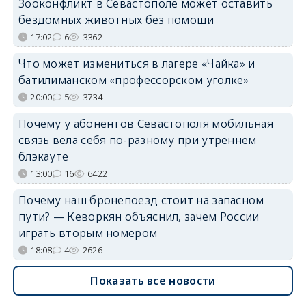
Зооконфликт в Севастополе может оставить
бездомных животных без помощи
17:02
6
3362
Что может измениться в лагере «Чайка» и
батилиманском «профессорском уголке»
20:00
5
3734
Почему у абонентов Севастополя мобильная
связь вела себя по-разному при утреннем
блэкауте
13:00
16
6422
Почему наш бронепоезд стоит на запасном
пути? — Кеворкян объяснил, зачем России
играть вторым номером
18:08
4
2626
Показать все новости