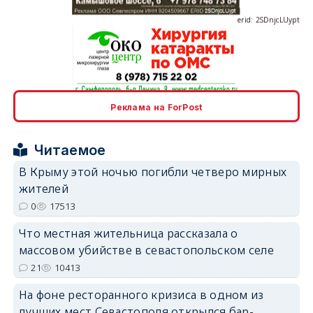
erid: 2SDnjcrDNw6
Реклама на ForPost
Читаемое
В Крыму этой ночью погибли четверо мирных
жителей
erid: 2SDnjdPjgYS
0
17513
Что местная жительница рассказала о
массовом убийстве в севастопольском селе
21
10413
На фоне ресторанного кризиса в одном из
erid: 2SDnjdvhGXG
лучших мест Севастополя открылся бар-