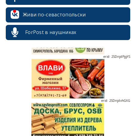
erid: 2SDnjcrDNw6
Живи по-севастопольски
ForPost в наушниках
erid: 2SDnjdPjgYS
erid: 2SDnjdvhGXG
erid: 2SDnjcLUypt