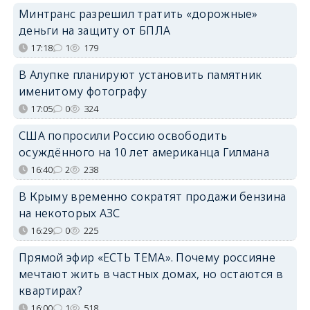
Минтранс разрешил тратить «дорожные»
деньги на защиту от БПЛА
17:18
1
179
В Алупке планируют установить памятник
именитому фотографу
17:05
0
324
США попросили Россию освободить
осуждённого на 10 лет американца Гилмана
16:40
2
238
В Крыму временно сократят продажи бензина
на некоторых АЗС
16:29
0
225
Прямой эфир «ЕСТЬ ТЕМА». Почему россияне
мечтают жить в частных домах, но остаются в
квартирах?
16:00
1
518