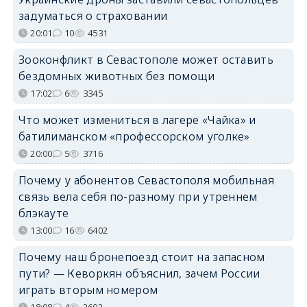
задуматься о страховании
20:01
10
4531
Зооконфликт в Севастополе может оставить
бездомных животных без помощи
17:02
6
3345
Что может измениться в лагере «Чайка» и
батилиманском «профессорском уголке»
20:00
5
3716
Почему у абонентов Севастополя мобильная
связь вела себя по-разному при утреннем
блэкауте
13:00
16
6402
Почему наш бронепоезд стоит на запасном
пути? — Кеворкян объяснил, зачем России
играть вторым номером
18:08
4
2602