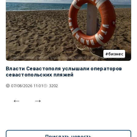
бизнес
Власти Севастополя услышали операторов
П
севастопольских пляжей
о
07/08/2026 11:01
3202
Прислать новость