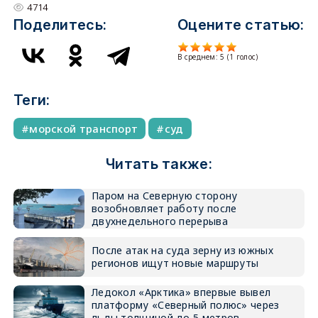
4714
Поделитесь:
Оцените статью:
В среднем:
5
(
1
голос)
Теги:
морской транспорт
суд
Читать также:
Паром на Северную сторону
возобновляет работу после
двухнедельного перерыва
После атак на суда зерну из южных
регионов ищут новые маршруты
Ледокол «Арктика» впервые вывел
платформу «Северный полюс» через
льды толщиной до 5 метров