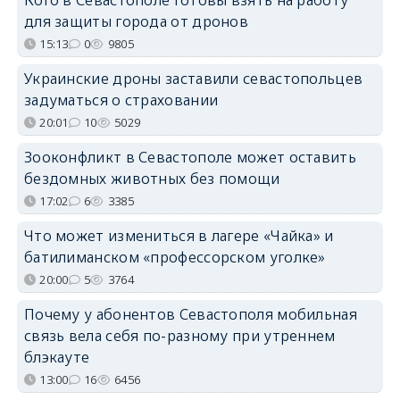
Кого в Севастополе готовы взять на работу
для защиты города от дронов
15:13
0
9805
Украинские дроны заставили севастопольцев
задуматься о страховании
20:01
10
5029
Зооконфликт в Севастополе может оставить
бездомных животных без помощи
17:02
6
3385
Что может измениться в лагере «Чайка» и
батилиманском «профессорском уголке»
20:00
5
3764
Почему у абонентов Севастополя мобильная
связь вела себя по-разному при утреннем
блэкауте
13:00
16
6456