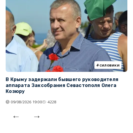
силовики
В Крыму задержали бывшего руководителя
К
аппарата Заксобрания Севастополя Олега
з
Козюру
«
09/08/2026 19:00
4228