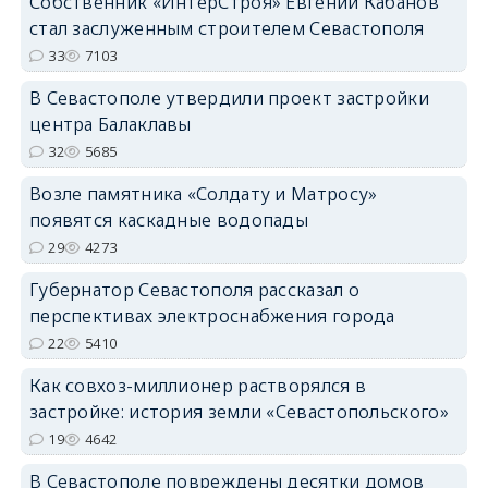
Собственник «ИнтерСтроя» Евгений Кабанов
стал заслуженным строителем Севастополя
33
7103
В Севастополе утвердили проект застройки
центра Балаклавы
32
5685
Возле памятника «Солдату и Матросу»
появятся каскадные водопады
29
4273
Губернатор Севастополя рассказал о
перспективах электроснабжения города
22
5410
Как совхоз-миллионер растворялся в
застройке: история земли «Севастопольского»
19
4642
В Севастополе повреждены десятки домов