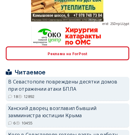
erid: 2SDnjcLUypt
erid: 2SDnjcrDNw6
Реклама на ForPost
Читаемое
В Севастополе повреждены десятки домов
при отражении атаки БПЛА
18
12892
erid: 2SDnjdPjgYS
Ханский дворец возглавил бывший
замминистра юстиции Крыма
6
10455
Кого в Севастополе готовы взять на работу