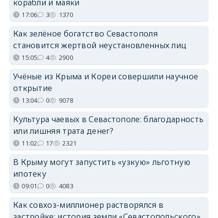
корабли и маяки
17:06
3
1370
Как зелёное богатство Севастополя
становится жертвой неустановленных лиц
15:05
4
2900
Учёные из Крыма и Кореи совершили научное
открытие
13:04
0
9078
Культура чаевых в Севастополе: благодарность
или лишняя трата денег?
11:02
17
2321
В Крыму могут запустить «узкую» льготную
ипотеку
09:01
0
4083
Как совхоз-миллионер растворялся в
застройке: история земли «Севастопольского»