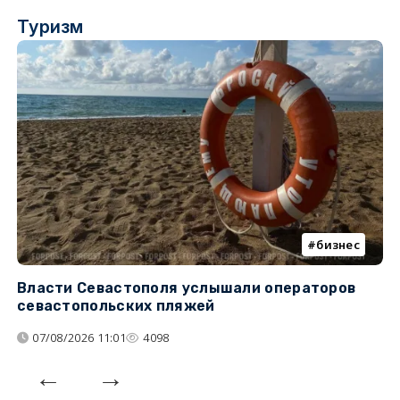
Туризм
бизнес
Власти Севастополя услышали операторов
П
севастопольских пляжей
о
07/08/2026 11:01
4098