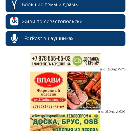
Большие темы и драмы
erid: 2SDnjcrDNw6
Живи по-севастопольски
ForPost в наушниках
erid: 2SDnjdPjgYS
erid: 2SDnjdvhGXG