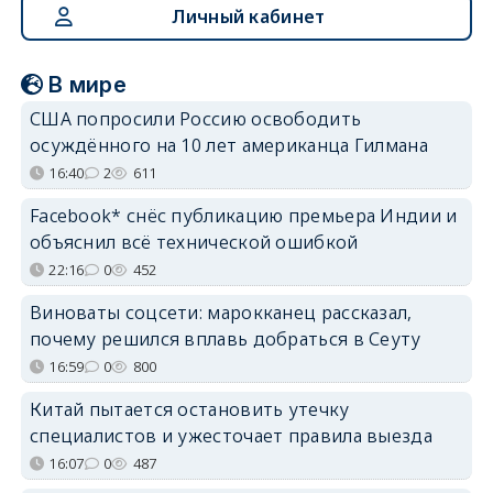
Личный кабинет
В мире
США попросили Россию освободить
осуждённого на 10 лет американца Гилмана
16:40
2
611
Facebook* снёс публикацию премьера Индии и
объяснил всё технической ошибкой
22:16
0
452
Виноваты соцсети: марокканец рассказал,
почему решился вплавь добраться в Сеуту
16:59
0
800
Китай пытается остановить утечку
специалистов и ужесточает правила выезда
16:07
0
487