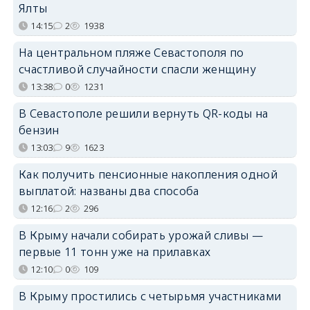
Ялты
14:15
2
1938
На центральном пляже Севастополя по
счастливой случайности спасли женщину
13:38
0
1231
В Севастополе решили вернуть QR-коды на
бензин
13:03
9
1623
Как получить пенсионные накопления одной
выплатой: названы два способа
12:16
2
296
В Крыму начали собирать урожай сливы —
первые 11 тонн уже на прилавках
12:10
0
109
В Крыму простились с четырьмя участниками