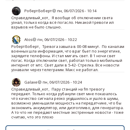
РобертБоберт
пн, 06/07/2026 - 10:14
Справедливый_кот
,
Я вообще об отключении света
узнал, только когда всё погасло. Никакой тревоги ил
взрывов не было слышно.
Atos
пн, 06/07/2026 - 10:22
РобертБоберт
,
Тревога завыла в 00-08 минут. По каналам
военных шла информация, что враг бьет по энергетике,
зарядите телефоны. И стал мигать свет. В 1 ночи свет
погас. Когда отключили свет, работал только мобильный
интернет от мтс. Свет дали в 5-42- Стрелка. Все новости
узнавали через телеграмм. Макс не работал.
Galaxe
пн, 06/07/2026 - 10:24
Справедливый_кот
,
Пару станций на fm тревогу
передают. Только когда рубанули свет мне показалось
что качество сигнала резко ухудшилось и ушло в шумы,
возможно уменьшили мощность на передатчике, что бы
экономить аккумулятор, или дизтопливо, для генератора.
А то что не передают местные экстренные новости - тоже
считаю, что это плохо