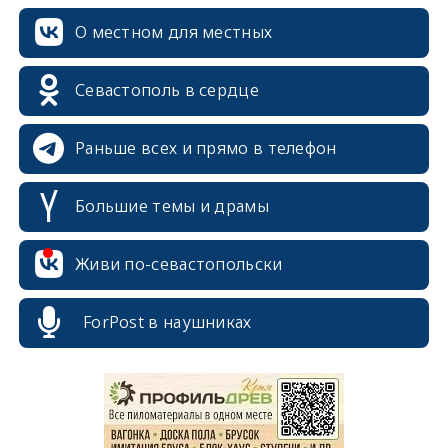
О местном для местных
Севастополь в сердце
Раньше всех и прямо в телефон
Большие темы и драмы
Живи по-севастопольски
erid: 2SDnjcrDNw6
ForPost в наушниках
erid: 2SDnjdPjgYS