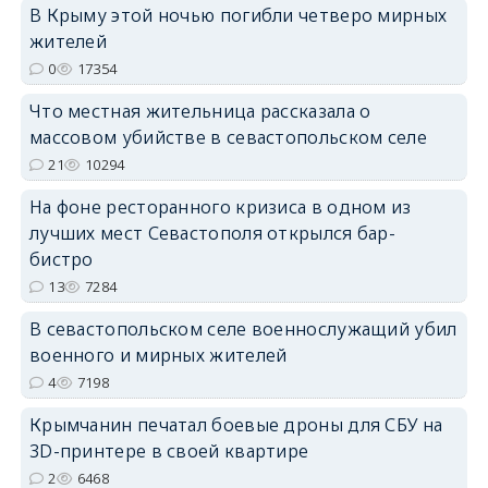
В Крыму этой ночью погибли четверо мирных
жителей
0
17354
Что местная жительница рассказала о
массовом убийстве в севастопольском селе
erid: 2SDnjdPjgYS
21
10294
На фоне ресторанного кризиса в одном из
лучших мест Севастополя открылся бар-
бистро
13
7284
erid: 2SDnjdvhGXG
В севастопольском селе военнослужащий убил
военного и мирных жителей
4
7198
Крымчанин печатал боевые дроны для СБУ на
3D-принтере в своей квартире
2
6468