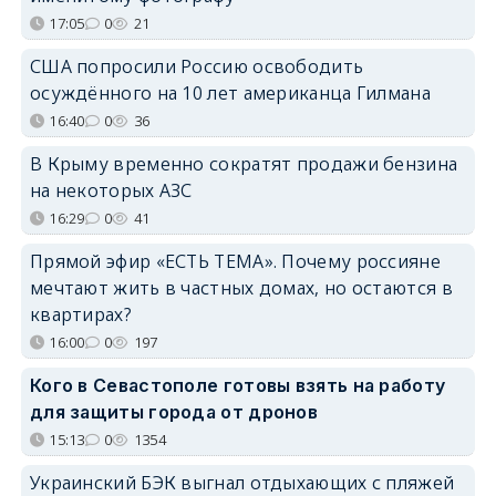
17:05
0
21
США попросили Россию освободить
осуждённого на 10 лет американца Гилмана
16:40
0
36
В Крыму временно сократят продажи бензина
на некоторых АЗС
16:29
0
41
Прямой эфир «ЕСТЬ ТЕМА». Почему россияне
мечтают жить в частных домах, но остаются в
квартирах?
16:00
0
197
Кого в Севастополе готовы взять на работу
для защиты города от дронов
15:13
0
1354
Украинский БЭК выгнал отдыхающих с пляжей