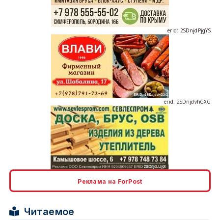
erid: 2SDnjdvhGXG
erid: 2SDnjcLUypt
Реклама на ForPost
Читаемое
erid: 2SDnjcrDNw6