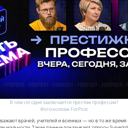
В чём сегодня заключается престиж профессии?
Фото:
коллаж ForPost
важают врачей, учителей и военных — но в то же время 
пециальности. Такие данные показывают опросы SuperJob