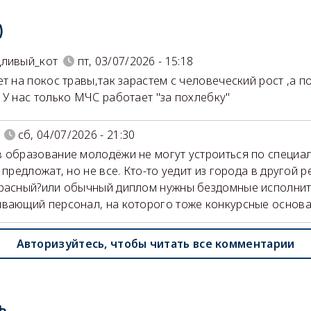
)
дливый_кот
пт, 03/07/2026 - 15:18
ет на покос травы,так зарастем с человеческий рост ,а 
 У нас только МЧС работает "за похлебку"
сб, 04/07/2026 - 21:30
 образование молодёжи не могут устроиться по специа
 предложат, но не все. Кто-то уедит из города в другой р
расный?или обычный диплом нужны бездомные исполнит
вающий персонал, на которого тоже конкурсные основа.
Авторизуйтесь, чтобы читать все комментарии
ь