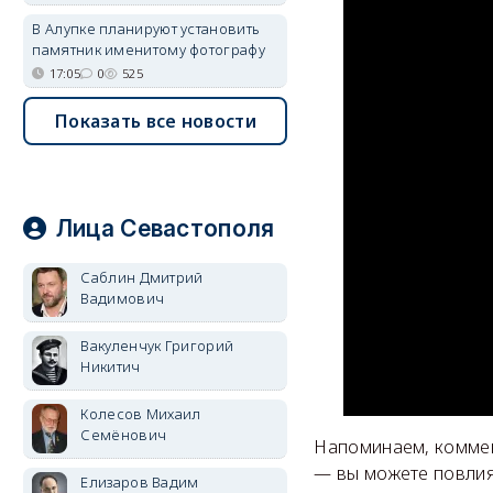
В Алупке планируют установить
памятник именитому фотографу
17:05
0
525
Показать все новости
Лица Севастополя
Саблин Дмитрий
Вадимович
Вакуленчук Григорий
Никитич
Колесов Михаил
Семёнович
Напоминаем, коммен
— вы можете повлия
Елизаров Вадим