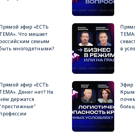
Прямой эфир «ЕСТЬ
Прямо
ТЕМА». Что мешает
ТЕМА»
российским семьям
севас
быть многодетными?
в усл
Прямой эфир «ЕСТЬ
Эфир 
ТЕМА». Денег нет? На
Крым 
чём держатся
почем
"престижные"
больш
профессии