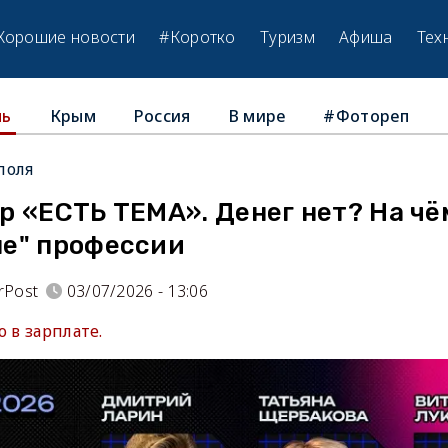
Хорошие новости
#Коротко
Туризм
Афиша
Тех
Крым
Россия
В мире
#Фотореп
ль
поля
р «ЕСТЬ ТЕМА». Денег нет? На ч
е" профессии
rPost
03/07/2026 - 13:06
о в зарплате.