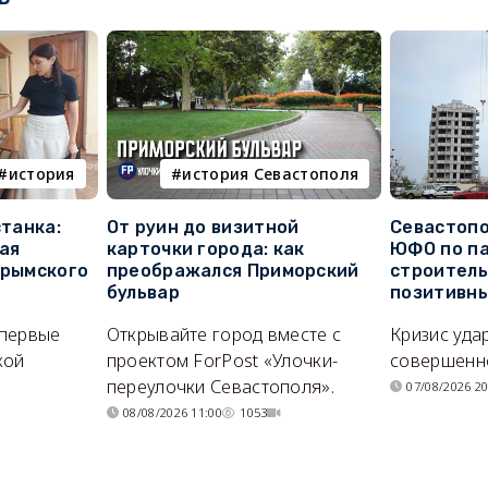
история
история Севастополя
станка:
От руин до визитной
Севастопо
ая
карточки города: как
ЮФО по п
крымского
преображался Приморский
строитель
бульвар
позитивн
впервые
Открывайте город вместе с
Кризис уда
кой
проектом ForPost «Улочки-
совершенно
переулочки Севастополя».
07/08/2026 20
08/08/2026 11:00
1053