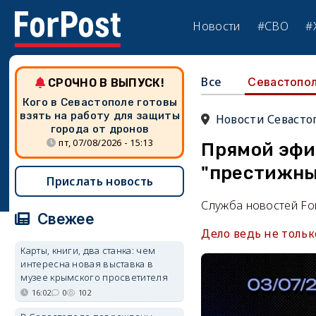
Новости
#СВО
#
Все
Севастопо
СРОЧНО В ВЫПУСК!
Кого в Севастополе готовы
взять на работу для защиты
Новости Севасто
города от дронов
пт, 07/08/2026 - 15:13
Прямой эфи
"престижны
Прислать новость
Служба новостей Fo
Свежее
Дело ведь не тольк
Карты, книги, два станка: чем
интересна новая выставка в
музее крымского просветителя
16:02
0
102