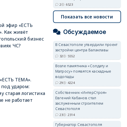
2
6523
Показать все новости
й эфир «ЕСТЬ
Обсуждаемое
. Как живёт
топольский бизнес
В Севастополе утвердили проект
овиях ЧС?
застройки центра Балаклавы
32
5552
Возле памятника «Солдату и
Матросу» появятся каскадные
водопады
«ЕСТЬ ТЕМА».
29
4224
под ударом:
Собственник «ИнтерСтроя»
у старая логистика
Евгений Кабанов стал
е не работает
заслуженным строителем
Севастополя
23
2314
Губернатор Севастополя