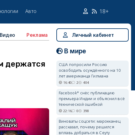
18+
нологии
Авто
Видео
Личный кабинет
Реклама
В мире
ём держатся
США попросили Россию
освободить осуждённого на 10
лет американца Гилмана
16:40
2
404
Facebook* снёс публикацию
премьера Индии и объяснил всё
технической ошибкой
22:16
0
398
Виноваты соцсети: марокканец
рассказал, почему решился
вплавь добраться в Сеуту