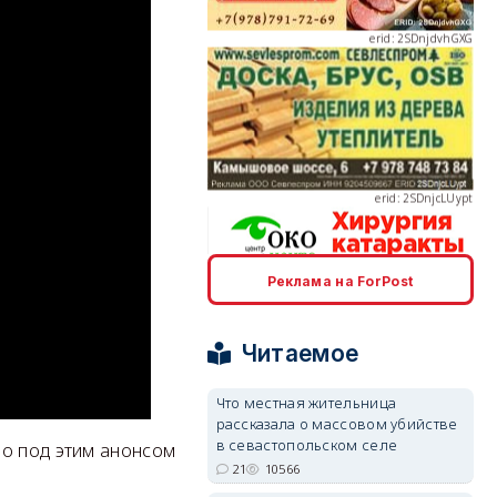
erid: 2SDnjcLUypt
Реклама на ForPost
erid: 2SDnjcrDNw6
Читаемое
Что местная жительница
рассказала о массовом убийстве
в севастопольском селе
erid: 2SDnjdPjgYS
мо под этим анонсом
21
10566