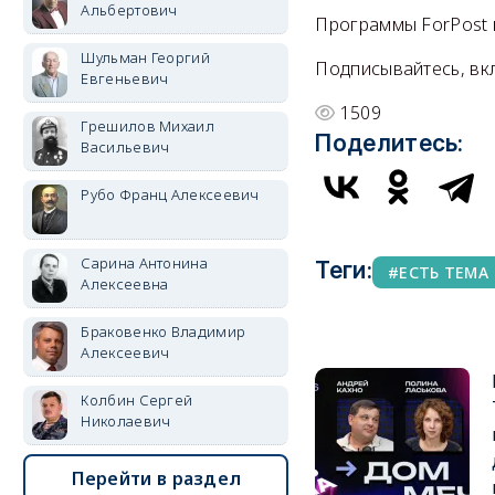
Альбертович
Программы ForPost в
Шульман Георгий
Подписывайтесь, вк
Евгеньевич
1509
Грешилов Михаил
Поделитесь:
Васильевич
Рубо Франц Алексеевич
Сарина Антонина
Теги:
ЕСТЬ ТЕМА
Алексеевна
Браковенко Владимир
Алексеевич
Колбин Сергей
Николаевич
Перейти в раздел