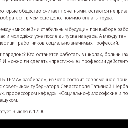
которые общество считает почётными, остаются неприв
зобраться, в чём ещё дело, помимо оплаты труда.
ежду «миссией» и стабильным будущим при выборе рабо
ак и молодёжи уже после выпуска из вузов. А между тем
дефицит работников социально значимых профессий.
т парадокс? Кто останется работать в школах, больницах
т? И можно ли сделать «престижные» профессии действи
ТЬ ТЕМА» разбираем, из чего состоит современное пони
 с советником губернатора Севастополя Татьяной Щерб
ук, профессором кафедры «Социально-философские и по
кащуком.
тует 3 июля в 17:00.