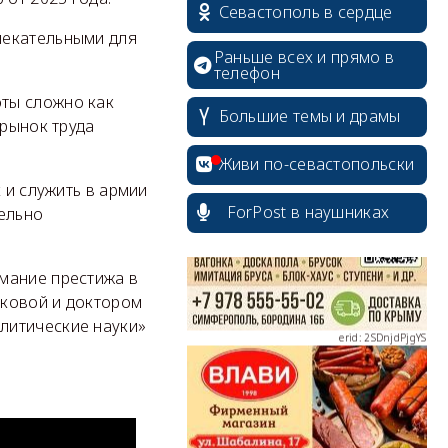
Севастополь в сердце
лекательными для
Раньше всех и прямо в
телефон
ты сложно как
Большие темы и драмы
 рынок труда
erid: 2SDnjcrDNw6
Живи по-севастопольски
 и служить в армии
ForPost в наушниках
тельно
erid: 2SDnjdPjgYS
мание престижа в
аковой и доктором
литические науки»
erid: 2SDnjdvhGXG