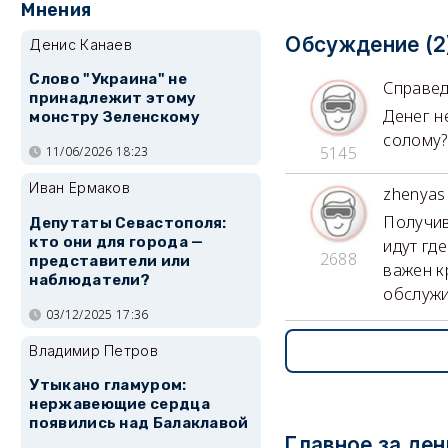
Мнения
Обсуждение (2
Денис Канаев
Слово "Украина" не
Справе
принадлежит этому
Денег н
монстру Зеленскому
солому?
5145
11/06/2026 18:23
Иван Ермаков
zhenyas
Получив
Депутаты Севастополя:
кто они для города —
идут где
2688
представители или
важен к
наблюдатели?
обслужи
03/12/2025 17:36
Владимир Петров
Утыкано гламуром:
нержавеющие сердца
появились над Балаклавой
Главное за ден