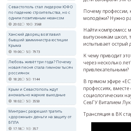
Севастополь стал лидером ЮФО
Почему профессии, 
по падению строительства, но с
молодёжи? Нужно ра
одним позитивным нюансом
20:02
10
3568
Найти компромисс м
Ханский дворец возглавил
выпускникам школ, т
бывший замминистра юстиции
испытывает острый 
Крыма
19:00
5
7973
К чему приводит это
Любовь живёт три года? Почему
через несколько ле
новая песня стала гимном тысяч
привлекательными?
россиянок
18:20
5
1144
В прямом эфире «ЕС
профессиях, вместе
Крым и Севастополь ждут
аномально жаркие выходные
социологических на
18:02
5
3550
СевГУ Виталием Лу
Минтранс разрешил тратить
Трансляция в ВК стар
«дорожные» деньги на защиту от
БПЛА
17:18
1
357