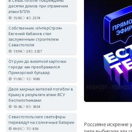
В Севастополе повреждены
десятки домов при отражении
атаки БПЛА
15:00
4
2574
Собственник «ИнтерСтроя»
Евгений Кабанов стал
заслуженным строителем
Севастополя
13:04
23
2327
От руин до визитной карточки
города: как преображался
Приморский бульвар
11:00
1
1080
Двое мирных жителей погибли в
Крыму в результате атаки ВСУ
беспилотниками
10:36
0
3654
Севастопольские светофоры
переведут на солнечные батареи
Россияне искренне у
09:01
7
836
дети выбирали эти с