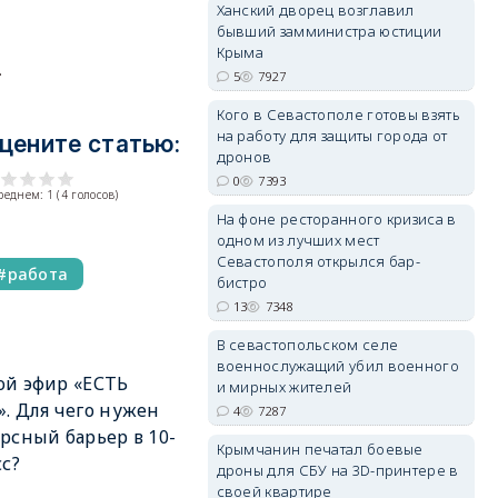
Ханский дворец возглавил
бывший замминистра юстиции
Крыма
.
5
7927
erid: 2SDnjdvhGXG
Кого в Севастополе готовы взять
на работу для защиты города от
цените статью:
дронов
0
7393
среднем:
1
(
4
голосов)
На фоне ресторанного кризиса в
одном из лучших мест
Севастополя открылся бар-
работа
бистро
13
7348
В севастопольском селе
военнослужащий убил военного
й эфир «ЕСТЬ
и мирных жителей
. Для чего нужен
4
7287
рсный барьер в 10-
Крымчанин печатал боевые
сс?
дроны для СБУ на 3D-принтере в
своей квартире