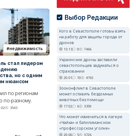
Выбор Редакции
Кого в Севастополе готовы взять
на работу для защиты города от
дронов
недвижимость
ПВО
15:13
0
7466
Украинские дроны заставили
ль стал лидером
Кого в Севастополе готовы
У
севастопольцев задуматься о
адению
взять на работу для защиты
о
страховании
ства, но с одним
города от дронов
20:01
10
4765
Л
ым нюансом
Что надо знать о МОГах
н
Зооконфликт в Севастополе
рил по регионам
может оставить бездомных
города.
к
животных без помощи
 по-разному.
07/08/2026 15:13
7394
р
17:02
6
3359
:02
3543
Что может измениться в лагере
«Чайка» и батилиманском
«профессорском уголке»
20:00
5
3726