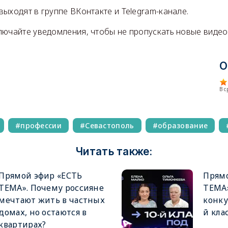
ыходят в группе ВКонтакте и Telegram-канале.
лючайте уведомления, чтобы не пропускать новые видео
О
В 
профессии
Севастополь
образование
Читать также:
Прямой эфир «ЕСТЬ
Прямо
ТЕМА». Почему россияне
ТЕМА»
мечтают жить в частных
конку
домах, но остаются в
й кла
квартирах?