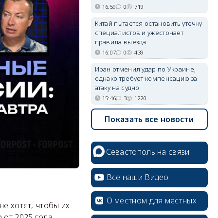
16:59
0
719
Китай пытается остановить утечку
специалистов и ужесточает
правила выезда
16:07
0
439
Иран отменил удар по Украине,
однако требует компенсацию за
атаку на судно
15:46
3
1220
Показать все новости
Севастополь на связи
Все наши Видео
О местном для местных
не хотят, чтобы их
 от 2025 года.