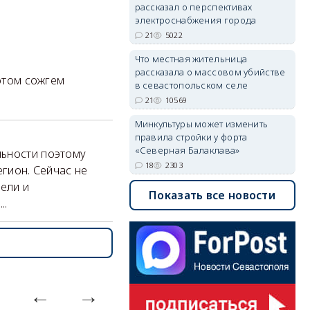
рассказал о перспективах
электроснабжения города
21
5022
Что местная жительница
рассказала о массовом убийстве
потом сожгем
в севастопольском селе
21
10569
Минкультуры может изменить
правила стройки у форта
«Северная Балаклава»
льности поэтому
18
2303
егион. Сейчас не
ели и
Показать все новости
..