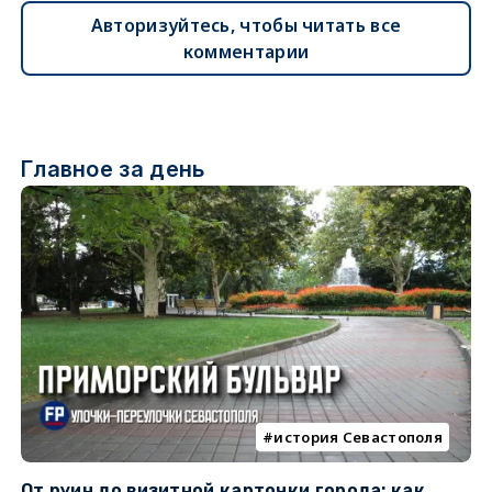
Авторизуйтесь, чтобы читать все
комментарии
Главное за день
история Севастополя
От руин до визитной карточки города: как
С