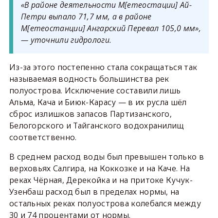
«В районе деятельности М[етеостации] Ай-
Петри выпало 71,7 мм, а в районе
М[етеостанции] Ангарский Перевал 105,0 мм»,
— уточнили гидрологи.
Из-за этого постепенно стала сокращаться так
называемая водность большинства рек
полуострова. Исключение составили лишь
Альма, Кача и Биюк-Карасу — в их русла шёл
сброс излишков запасов Партизанского,
Белогорского и Тайганского водохранилищ
соответственно.
В среднем расход воды был превышен только в
верховьях Салгира, на Коккозке и на Каче. На
реках Чёрная, Дерекойка и на притоке Кучук-
Узенбаш расход был в пределах нормы, на
остальных реках полуострова колебался между
30 и 74 процентами от нормы.