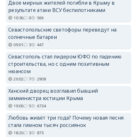
Двое мирных жителей погибли в Крыму в
результате атаки ВСУ беспилотниками
10:36
0
566
Севастопольские светофоры переведут на
солнечные батареи
09:01
3
447
Севастополь стал лидером ЮФО по падению
строительства, но с одним позитивным
нюансом
20:02
7
2908
Ханский дворец возглавил бывший
замминистра юстиции Крыма
19:00
5
6734
Любовь живёт три года? Почему новая песня
стала гимном тысяч россиянок
18:20
3
873