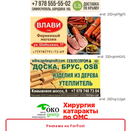
erid: 2SDnjdvhGXG
erid: 2SDnjcLUypt
erid: 2SDnjcrDNw6
Реклама на ForPost