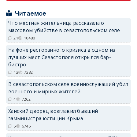
Читаемое
Что местная жительница рассказала о
массовом убийстве в севастопольском селе
21
10480
erid: 2SDnjdPjgYS
На фоне ресторанного кризиса в одном из
лучших мест Севастополя открылся бар-
бистро
13
7332
erid: 2SDnjdvhGXG
В севастопольском селе военнослужащий убил
военного и мирных жителей
4
7262
Ханский дворец возглавил бывший
замминистра юстиции Крыма
5
6746