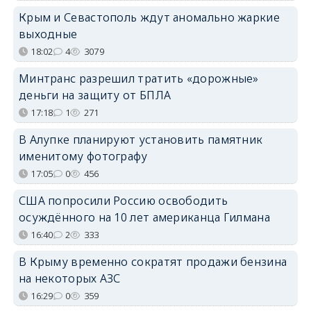
Крым и Севастополь ждут аномально жаркие
выходные
18:02
4
3079
Минтранс разрешил тратить «дорожные»
деньги на защиту от БПЛА
17:18
1
271
В Алупке планируют установить памятник
именитому фотографу
17:05
0
456
США попросили Россию освободить
осуждённого на 10 лет американца Гилмана
16:40
2
333
В Крыму временно сократят продажи бензина
на некоторых АЗС
16:29
0
359