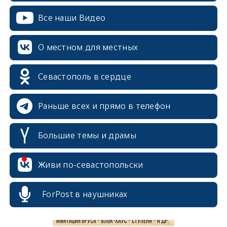
Все наши Видео
О местном для местных
Севастополь в сердце
Раньше всех и прямо в телефон
Большие темы и драмы
erid: 2SDnjcrDNw6
Живи по-севастопольски
ForPost в наушниках
erid: 2SDnjdPjgYS