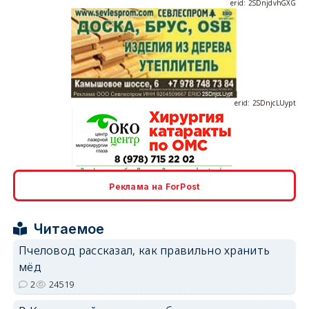
erid: 2SDnjcLUypt
Реклама на ForPost
erid: 2SDnjcrDNw6
Читаемое
Пчеловод рассказал, как правильно хранить
мёд
2
24519
erid: 2SDnjdPjgYS