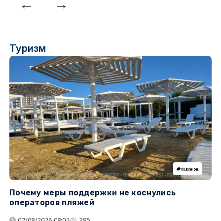
Туризм
пляж
Почему меры поддержки не коснулись
К
операторов пляжей
н
07/08/2026 08:02
385