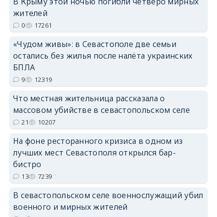
В Крыму этой ночью погибли четверо мирных
жителей
0
17261
«Чудом живы»: в Севастополе две семьи
остались без жилья после налёта украинских
erid: 2SDnjdvhGXG
БПЛА
9
12319
Что местная жительница рассказала о
массовом убийстве в севастопольском селе
21
10207
На фоне ресторанного кризиса в одном из
лучших мест Севастополя открылся бар-
бистро
13
7239
В севастопольском селе военнослужащий убил
военного и мирных жителей