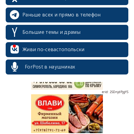
Раньше всех и прямо в телефон
Большие темы и драмы
erid: 2SDnjcrDNw6
Живи по-севастопольски
ForPost в наушниках
erid: 2SDnjdPjgYS
erid: 2SDnjdvhGXG