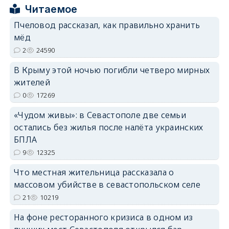
Читаемое
erid: 2SDnjcrDNw6
Пчеловод рассказал, как правильно хранить
мёд
2
24590
В Крыму этой ночью погибли четверо мирных
жителей
0
17269
erid: 2SDnjdPjgYS
«Чудом живы»: в Севастополе две семьи
остались без жилья после налёта украинских
БПЛА
9
12325
Что местная жительница рассказала о
erid: 2SDnjdvhGXG
массовом убийстве в севастопольском селе
21
10219
На фоне ресторанного кризиса в одном из