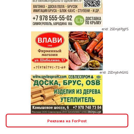
erid: 2SDnjdPjgYS
erid: 2SDnjdvhGXG
erid: 2SDnjcLUypt
Реклама на ForPost