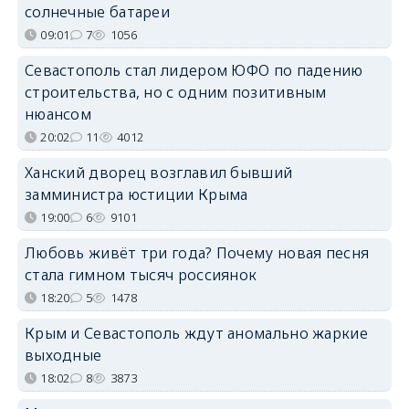
солнечные батареи
09:01
7
1056
Севастополь стал лидером ЮФО по падению
строительства, но с одним позитивным
нюансом
20:02
11
4012
Ханский дворец возглавил бывший
замминистра юстиции Крыма
19:00
6
9101
Любовь живёт три года? Почему новая песня
стала гимном тысяч россиянок
18:20
5
1478
Крым и Севастополь ждут аномально жаркие
выходные
18:02
8
3873