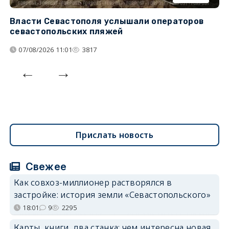
Власти Севастополя услышали операторов
П
севастопольских пляжей
о
07/08/2026 11:01
3817
Прислать новость
Свежее
Как совхоз-миллионер растворялся в
застройке: история земли «Севастопольского»
18:01
9
2295
Карты, книги, два станка: чем интересна новая