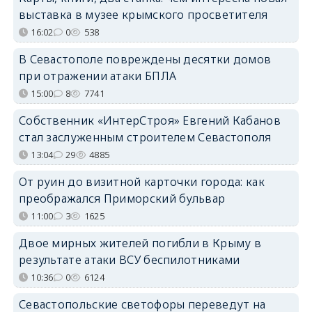
выставка в музее крымского просветителя
16:02
0
538
В Севастополе повреждены десятки домов
при отражении атаки БПЛА
15:00
8
7741
Собственник «ИнтерСтроя» Евгений Кабанов
стал заслуженным строителем Севастополя
13:04
29
4885
От руин до визитной карточки города: как
преображался Приморский бульвар
11:00
3
1625
Двое мирных жителей погибли в Крыму в
результате атаки ВСУ беспилотниками
10:36
0
6124
Севастопольские светофоры переведут на