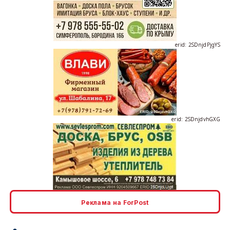
erid: 2SDnjdPjgYS
erid: 2SDnjdvhGXG
erid: 2SDnjcLUypt
Реклама на ForPost