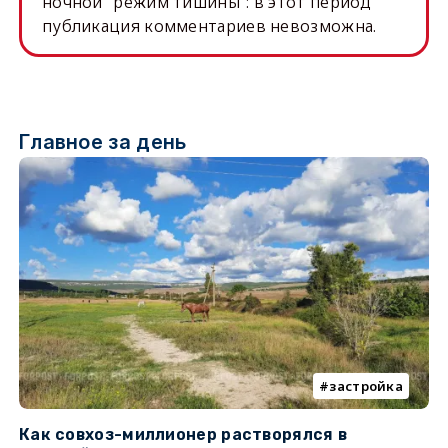
ночной "режим тишины": в этот период
публикация комментариев невозможна.
Главное за день
застройка
Как совхоз-миллионер растворялся в
К