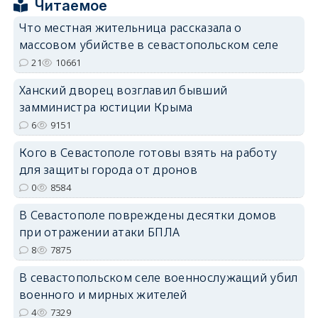
Читаемое
Что местная жительница рассказала о
erid: 2SDnjcrDNw6
массовом убийстве в севастопольском селе
21
10661
Ханский дворец возглавил бывший
замминистра юстиции Крыма
6
9151
erid: 2SDnjdPjgYS
Кого в Севастополе готовы взять на работу
для защиты города от дронов
0
8584
В Севастополе повреждены десятки домов
при отражении атаки БПЛА
erid: 2SDnjdvhGXG
8
7875
В севастопольском селе военнослужащий убил
военного и мирных жителей
4
7329