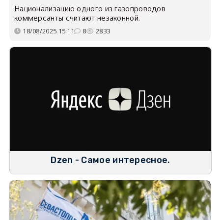
Национализацию одного из газопроводов
коммерсанты считают незаконной.
18/08/2025 15:11
8
2833
Dzen - Самое интересное.