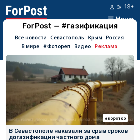
18+
Меню
ForPost — #газификация
Все новости
Севастополь
Крым
Россия
В мире
#Фотореп
Видео
Реклама
коротко
В Севастополе наказали за срыв сроков
догазификации частного дома