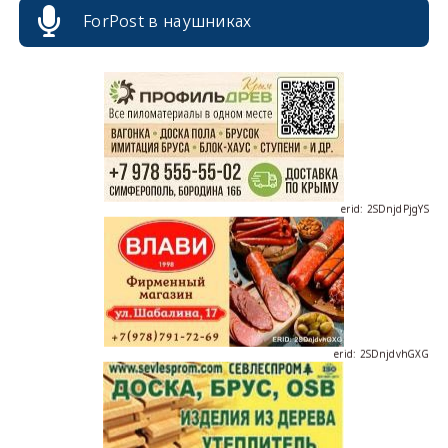
erid: 2SDnjcrDNw6
ForPost в наушниках
erid: 2SDnjdPjgYS
erid: 2SDnjdvhGXG
erid: 2SDnjcLUypt