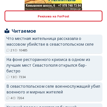
Реклама на ForPost
Читаемое
erid: 2SDnjcrDNw6
Что местная жительница рассказала о
массовом убийстве в севастопольском селе
21
10485
На фоне ресторанного кризиса в одном из
лучших мест Севастополя открылся бар-
erid: 2SDnjdPjgYS
бистро
13
7334
В севастопольском селе военнослужащий убил
военного и мирных жителей
4
7264
erid: 2SDnjdvhGXG