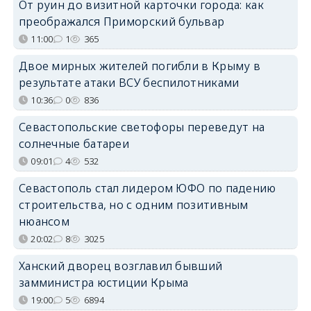
От руин до визитной карточки города: как
преображался Приморский бульвар
11:00
1
365
Двое мирных жителей погибли в Крыму в
результате атаки ВСУ беспилотниками
10:36
0
836
Севастопольские светофоры переведут на
солнечные батареи
09:01
4
532
Севастополь стал лидером ЮФО по падению
строительства, но с одним позитивным
нюансом
20:02
8
3025
Ханский дворец возглавил бывший
замминистра юстиции Крыма
19:00
5
6894