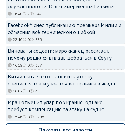
осуждённого на 10 лет американца Гилмана
16:40
2
342
Facebook* снёс публикацию премьера Индии и
объяснил всё технической ошибкой
22:16
0
386
Виноваты соцсети: марокканец рассказал,
почему решился вплавь добраться в Сеуту
16:59
0
687
Китай пытается остановить утечку
специалистов и ужесточает правила выезда
16:07
0
431
Иран отменил удар по Украине, однако
требует компенсацию за атаку на судно
15:46
3
1208
Показать все новости