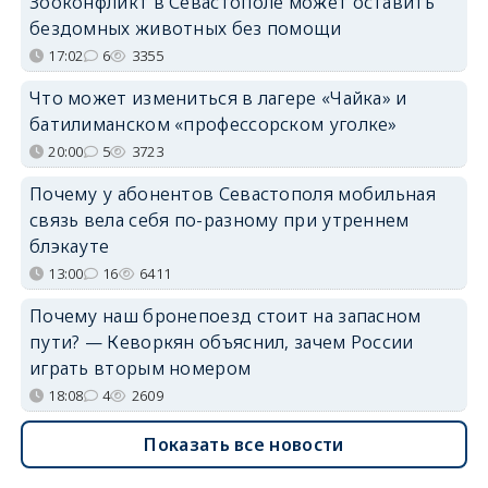
Зооконфликт в Севастополе может оставить
бездомных животных без помощи
17:02
6
3355
Что может измениться в лагере «Чайка» и
батилиманском «профессорском уголке»
20:00
5
3723
Почему у абонентов Севастополя мобильная
связь вела себя по-разному при утреннем
блэкауте
13:00
16
6411
Почему наш бронепоезд стоит на запасном
пути? — Кеворкян объяснил, зачем России
играть вторым номером
18:08
4
2609
Показать все новости