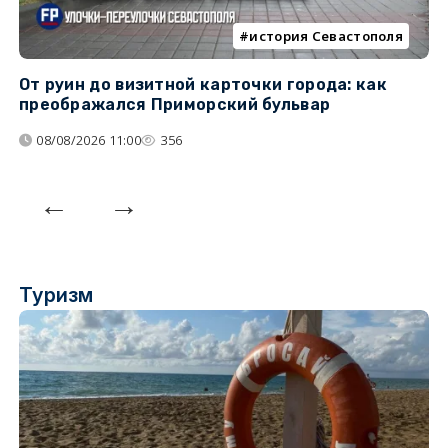
история Севастополя
От руин до визитной карточки города: как
С
преображался Приморский бульвар
с
08/08/2026 11:00
356
Туризм