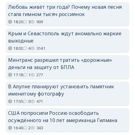
Любовь живёт три года? Почему новая песня
стала гимном тысяч россиянок
18:20
3
909
Крым и Севастополь ждут аномально жаркие
выходные
18:02
4
3141
Минтранс разрешил тратить «дорожные»
деньги на защиту от БПЛА
17:18
1
277
В Алупке планируют установить памятник
именитому фотографу
17:05
0
471
США попросили Россию освободить
осуждённого на 10 лет американца Гилмана
16:40
2
343