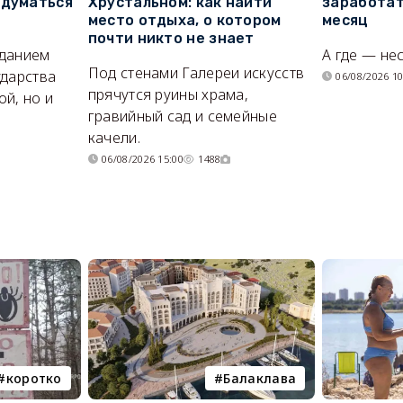
адуматься
Хрустальном: как найти
заработат
место отдыха, о котором
месяц
почти никто не знает
иданием
А где — не
Под стенами Галереи искусств
ударства
06/08/2026 10
прячутся руины храма,
й, но и
гравийный сад и семейные
качели.
06/08/2026 15:00
1488
коротко
Балаклава