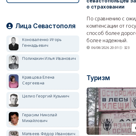
севастопольцев з
о страховании
По сравнению с ож
Лица Севастополя
компенсации от гос
способ более дорого
Коноваленко Игорь
более надежный.
Геннадьевич
06/08/2026 20:01
323
Поликахин Илья Иванович
Туризм
Кравцова Елена
Сергеевна
Целио Георгий Кузьмич
Герасим Николай
Михайлович
Матвеев Фёдор Иванович