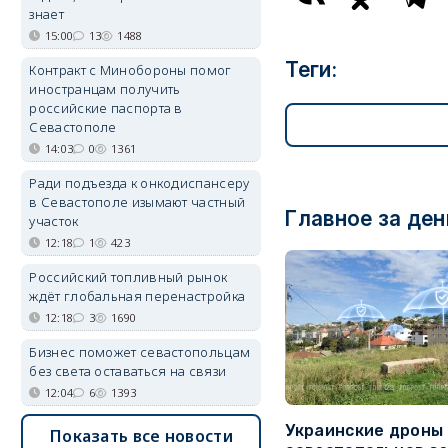
знает
15:00
13
1488
Теги:
Контракт с Минобороны помог
иностранцам получить
российские паспорта в
Севастополе
14:03
0
1361
Ради подъезда к онкодиспансеру
в Севастополе изымают частный
Главное за ден
участок
12:18
1
423
Российский топливный рынок
ждёт глобальная перенастройка
12:18
3
1690
Бизнес поможет севастопольцам
без света оставаться на связи
12:04
6
1393
Украинские дроны
Показать все новости