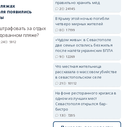
правильно хранить мёд
пляжах
Двух москвичей на
П
2
24145
ля появились
сапбордах унесло от берега
о
erid: 2SDnjdvhGXG
ры
Крыма на километр в море
б
В Крыму этой ночью погибли
Е
четверо мирных жителей
штрафовать за отдых
Спасатели благополучно
0
17199
Н
удованном пляже?
вернули туристов обратно на
«Чудом живы»: в Севастополе
де
сушу.
:24
5912
две семьи остались без жилья
29/07/2026 17:03
6380
после налёта украинских БПЛА
9
12269
Что местная жительница
рассказала о массовом убийстве
в севастопольском селе
21
10112
На фоне ресторанного кризиса в
одном из лучших мест
Севастополя открылся бар-
бистро
13
7205