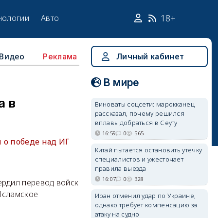
18+
нологии
Авто
Видео
Личный кабинет
Реклама
В мире
а в
Виноваты соцсети: марокканец
рассказал, почему решился
вплавь добраться в Сеуту
16:59
0
565
 о победе над ИГ
Китай пытается остановить утечку
специалистов и ужесточает
правила выезда
16:07
0
328
рдил перевод войск
Исламское
Иран отменил удар по Украине,
однако требует компенсацию за
атаку на судно