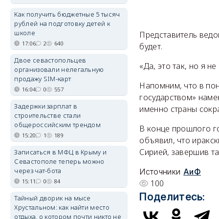
Как получить бюджетные 5 тысяч
рублей на подготовку детей к
школе
Представитель ведо
17:06
2
640
будет.
Двое севастопольцев
«Да, это так, но я 
организовали нелегальную
продажу SIM-карт
Напомним, что в по
16:04
0
557
государством» намек
Задержки зарплат в
именно страны сокра
строительстве стали
общероссийским трендом
В конце прошлого г
15:20
1
189
объявил, что иракс
Сирией, завершив та
Записаться в МФЦ в Крыму и
Севастополе теперь можно
через чат-бота
Источники
АиФ
15:11
0
84
100
Поделитесь:
Тайный дворик на мысе
Хрустальном: как найти место
отдыха, о котором почти никто не