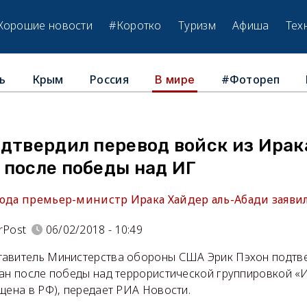
Хорошие новости
#Коротко
Туризм
Афиша
Тех
ь
Крым
Россия
#Фотореп
В мире
дтвердил перевод войск из Ирак
 после победы над ИГ
года премьер-министр Ирака Хайдер аль-Абади заявил
rPost
06/02/2018 - 10:49
авитель Министерства обороны США Эрик Пэхон подтве
тан после победы над террористической группировкой «
щена в РФ), передает РИА Новости.