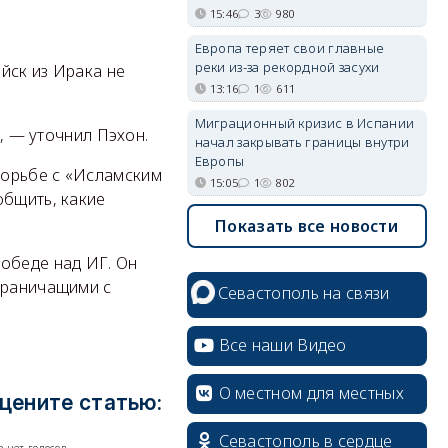
15:46
3
980
Европа теряет свои главные
реки из-за рекордной засухи
йск из Ирака не
13:16
1
611
Миграционный кризис в Испании
», — уточнил Пэхон.
начал закрывать границы внутри
Европы
борьбе с «Исламским
15:05
1
802
общить, какие
Показать все новости
обеде над ИГ. Он
граничащими с
Севастополь на связи
Все наши Видео
О местном для местных
цените статью:
Севастополь в сердце