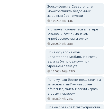
Зооконфликт в Севастополе
может оставить бездомных
животных без помощи
17:02
6
3289
Что может измениться в лагере
«Чайка» и батилиманском
«профессорском уголке»
20:00
5
3688
Почему у абонентов
Севастополя мобильная связь
вела себя по-разному при
утреннем блэкауте
13:00
16
6345
Почему наш бронепоезд стоит на
запасном пути? — Кеворкян
объяснил, зачем России играть
вторым номером
18:08
4
2567
Новые правила благоустройства