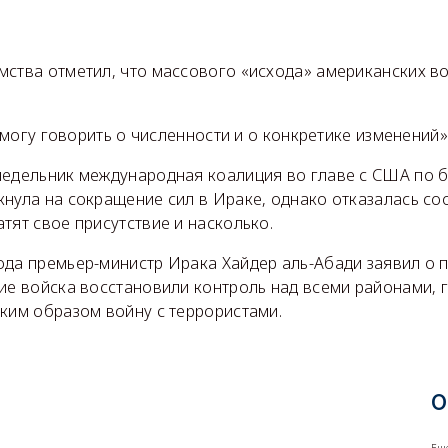
мства отметил, что массового «исхода» американских во
не могу говорить о численности и о конкретике изменений
недельник международная коалиция во главе с США по 
нула на сокращение сил в Ираке, однако отказалась со
тят свое присутствие и насколько.
ода премьер-министр Ирака Хайдер аль-Абади заявил о п
кие войска восстановили контроль над всеми районами, 
ким образом войну с террористами.
О