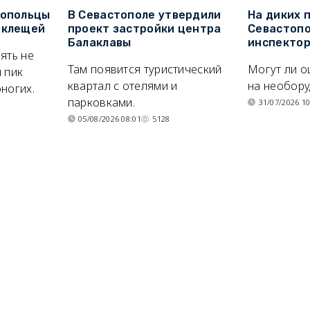
топольцы
В Севастополе утвердили
На диких 
 клещей
проект застройки центра
Севастопо
Балаклавы
инспекто
ять не
Там появится туристический
Могут ли о
 пик
квартал с отелями и
на необор
ногих.
парковками.
31/07/2026 10
05/08/2026 08:01
5128