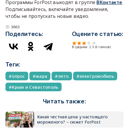
Программы ForPost выходят в группе
ВКонтакте
.
Подписывайтесь, включайте уведомления,
чтобы не пропускать новые видео.
3663
Поделитесь:
Оцените статью:
В среднем:
2.3
(
6
голосов)
Теги:
опрос
жара
лето
электромобиль
Крым и Севастополь
Читать также:
Какая честная цена у настоящего
мороженого? – сюжет ForPost