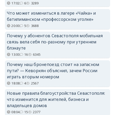
17:02
6
3289
Что может измениться в лагере «Чайка» и
батилиманском «профессорском уголке»
20:00
5
3688
Почему у абонентов Севастополя мобильная
связь вела себя по-разному при утреннем
блэкауте
13:00
16
6345
Почему наш бронепоезд стоит на запасном
пути? — Кеворкян объяснил, зачем России
играть вторым номером
18:08
4
2567
Новые правила благоустройства Севастополя:
что изменится для жителей, бизнеса и
владельцев домов
08:04
15
2377