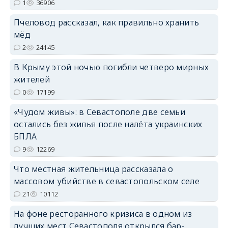
1
36906
Пчеловод рассказал, как правильно хранить
мёд
2
24145
В Крыму этой ночью погибли четверо мирных
жителей
0
17199
«Чудом живы»: в Севастополе две семьи
остались без жилья после налёта украинских
БПЛА
9
12269
Что местная жительница рассказала о
массовом убийстве в севастопольском селе
21
10112
На фоне ресторанного кризиса в одном из
лучших мест Севастополя открылся бар-