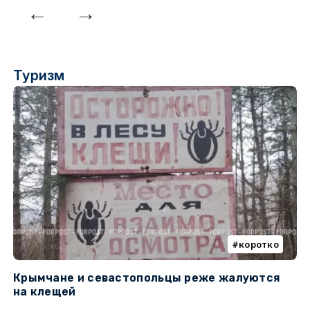
Туризм
коротко
Крымчане и севастопольцы реже жалуются
В
на клещей
ц