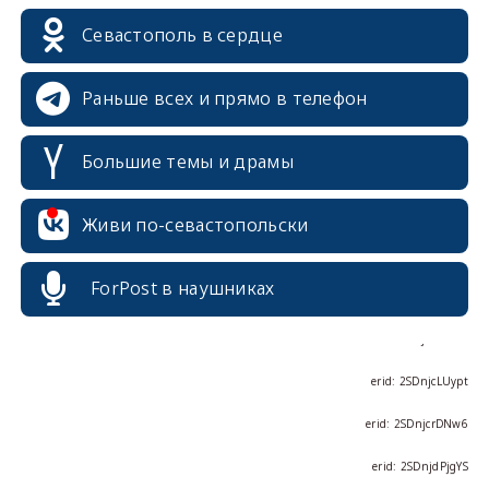
erid: 2SDnjcrDNw6
Севастополь в сердце
Раньше всех и прямо в телефон
Большие темы и драмы
erid: 2SDnjdPjgYS
Живи по-севастопольски
ForPost в наушниках
erid: 2SDnjdvhGXG
erid: 2SDnjcLUypt
erid: 2SDnjcrDNw6
erid: 2SDnjdPjgYS