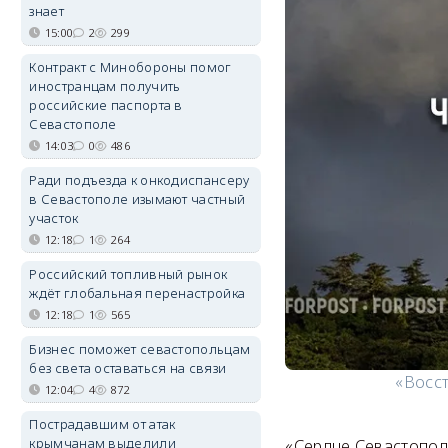
знает
15:00
2
299
Контракт с Минобороны помог
иностранцам получить
российские паспорта в
Севастополе
14:03
0
486
Ради подъезда к онкодиспансеру
в Севастополе изымают частный
участок
12:18
1
264
Российский топливный рынок
ждёт глобальная перенастройка
12:18
1
565
Бизнес поможет севастопольцам
без света оставаться на связи
«Восст
12:04
4
872
Пострадавшим от атак
крымчанам выделили
«Сердце Севастопол