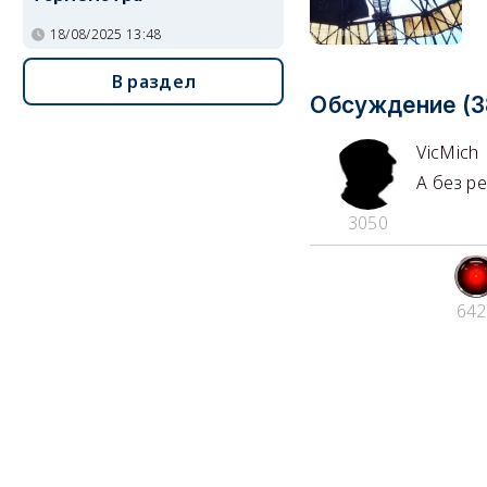
18/08/2025 13:48
В раздел
Обсуждение (3
VicMich
А без р
3050
642