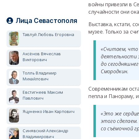
войны привезли в Се
случайности они ока
Лица Севастополя
Выставка, кстати, с
музее. Только за сч
Тавлуй Любовь Егоровна
«Считаем, что 
Аксёнов Вячеслав
деятельности 
Викторович
до сегодняшнег
Смородкин.
Толль Владимир
Михайлович
Современникам оста
Евстигнеев Максим
пепла и Панораму, 
Павлович
Яцуненко Иван Карпович
«Это же сердце
этого сделаем.
со съёмочной гр
Синявский Александр
Владимирович