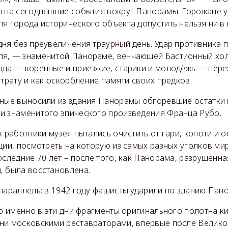
я на сегодняшние события вокруг Панорамы. Горожане у
я города исторического объекта допустить нельзя ни в 
дня без преувеличения траурный день. Удар противника 
я, — знаменитой Панораме, венчающей Бастионный холм
ода — коренные и приезжие, старики и молодёжь — пере
утрату и как оскорбление памяти своих предков.
рные выносили из здания Панорамы обгоревшие остатки
и знаменитого эпического произведения Франца Рубо.
х работники музея пытались очистить от гари, копоти и о
ции, посмотреть на которую из самых разных уголков ми
оследние 70 лет – после того, как Панорама, разрушенн
, была восстановлена.
 параллель: в 1942 году фашисты ударили по зданию Па
то именно в эти дни фрагменты оригинального полотна к
ни московскими реставраторами, впервые после Велико