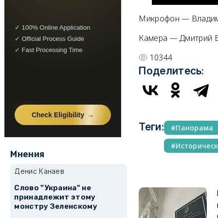
Микрофон — Влади
Камера — Дмитрий 
10344
Поделитесь:
Теги:
Панорама
Историческ
Мнения
Денис Канаев
Слово "Украина" не
принадлежит этому
монстру Зеленскому