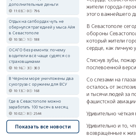
дополнительные деньги
жители города-геро
11:03
0
796
этого важнейшего дл
Отдых на сапбордах чуть не
В Севастополе сего
обернулся трагедией у мыса Айя
в Севастополе
обороны Севастопол
10:50
1
188
который жители гор
сердце, как личную 
ОСАГО без ремонта: почему
водители всё чаще судятся со
Стиснув зубы, пожа
страховщиками
послевоенной верси
10:16
3
303
В Чёрном море уничтожены два
Со слезами на глаза
сухогруза с оружием для ВСУ
осталось от экспози
10:13
0
168
и тысячи людей за п
фашистской авиации
Где в Севастополе можно
заработать 100 тысяч в месяц
Удивительно чёткая
10:02
8
2544
Удивительно и то, ч
Показать все новости
возвращённые к жиз