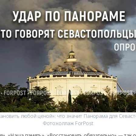
ановить любой ценой»: что значит Панорама для Севас
Фото:
коллаж ForPost
я», «Наша память», «Восстановить обязательно» — так 