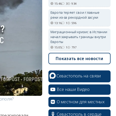
15:46
3
934
Европа теряет свои главные
реки из-за рекордной засухи
13:16
1
596
Миграционный кризис в Испании
начал закрывать границы внутри
Европы
15:05
1
797
Показать все новости
Севастополь на связи
Все наши Видео
тополя?
О местном для местных
Севастополь в сердце
отреагировали