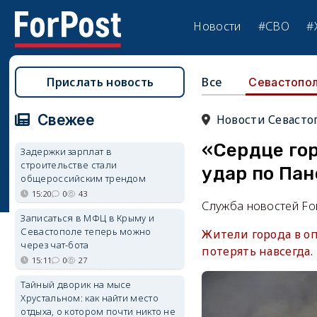
Новости
#СВО
#
Прислать новость
Все
Севастопо
Свежее
Новости Севасто
«Сердце го
Задержки зарплат в
строительстве стали
удар по Па
общероссийским трендом
15:20
0
43
Служба новостей Fo
Записаться в МФЦ в Крыму и
Севастополе теперь можно
Жители города в оп
через чат-бота
потерять навсегда.
15:11
0
27
Тайный дворик на мысе
Хрустальном: как найти место
отдыха, о котором почти никто не