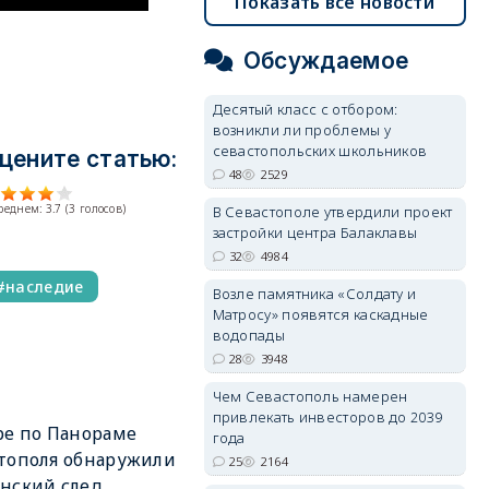
Показать все новости
Обсуждаемое
Десятый класс с отбором:
возникли ли проблемы у
севастопольских школьников
цените статью:
48
2529
среднем:
3.7
(
3
голосов)
В Севастополе утвердили проект
застройки центра Балаклавы
32
4984
наследие
Возле памятника «Солдату и
Матросу» появятся каскадные
водопады
28
3948
Чем Севастополь намерен
привлекать инвесторов до 2039
ре по Панораме
года
тополя обнаружили
25
2164
нский след