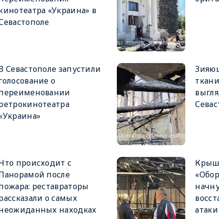
кинотеатра «Украина» в
Севастополе
В Севастополе запустили
Зияющ
голосование о
ткани
переименовании
выгл
ретрокинотеатра
Севас
«Украина»
Что происходит с
Крыш
Панорамой после
«Обор
пожара: реставраторы
начну
рассказали о самых
восст
неожиданных находках
атаки