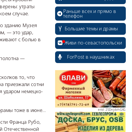
erid: 2SDnjcrDNw6
верены: утраты
Раньше всех и прямо в
коем случае.
телефон
по зданию Музея
Большие темы и драмы
, — это удар,
живают с болью в
Живи по-севастопольски
erid: 2SDnjdPjgYS
ForPost в наушниках
 полотна —
сколков то, что
ра приезжали сотни
erid: 2SDnjdvhGXG
ая ударом немецко-
норамы тоже в июне…
исти Франца Рубо,
й Отечественной
erid: 2SDnjcLUypt