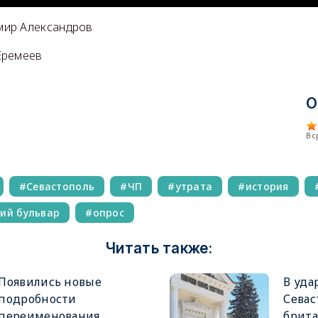
мир Александров
Еремеев
О
В 
Севастополь
ЧП
утрата
история
ий бульвар
опрос
Читать также:
Появились новые
В уда
подробности
Севас
переименования
брита