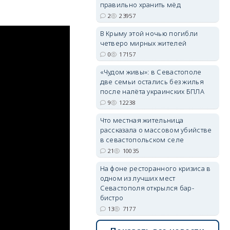
правильно хранить мёд
2
23957
В Крыму этой ночью погибли
четверо мирных жителей
0
17157
«Чудом живы»: в Севастополе
две семьи остались без жилья
после налёта украинских БПЛА
9
12238
Что местная жительница
рассказала о массовом убийстве
в севастопольском селе
21
10035
На фоне ресторанного кризиса в
одном из лучших мест
Севастополя открылся бар-
бистро
13
7177