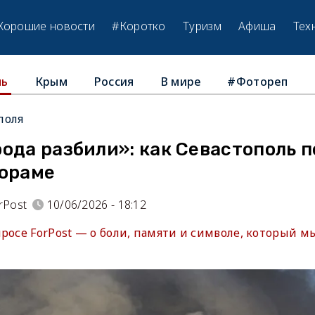
Хорошие новости
#Коротко
Туризм
Афиша
Тех
Крым
Россия
В мире
#Фотореп
ль
поля
рода разбили»: как Севастополь 
нораме
rPost
10/06/2026 - 18:12
росе ForPost — о боли, памяти и символе, который м