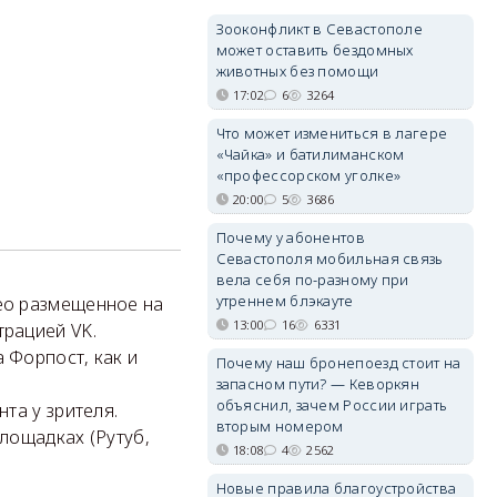
Зооконфликт в Севастополе
может оставить бездомных
животных без помощи
17:02
6
3264
Что может измениться в лагере
«Чайка» и батилиманском
«профессорском уголке»
20:00
5
3686
Почему у абонентов
Севастополя мобильная связь
вела себя по-разному при
утреннем блэкауте
ео размещенное на
13:00
16
6331
трацией VK.
 Форпост, как и
Почему наш бронепоезд стоит на
запасном пути? — Кеворкян
объяснил, зачем России играть
та у зрителя.
вторым номером
площадках (Рутуб,
18:08
4
2562
Новые правила благоустройства