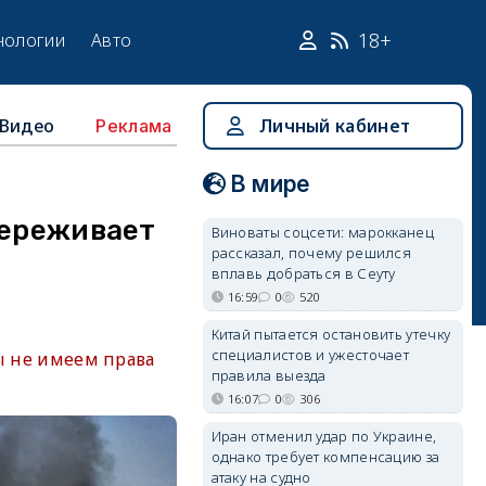
18+
нологии
Авто
Видео
Личный кабинет
Реклама
В мире
переживает
Виноваты соцсети: марокканец
рассказал, почему решился
вплавь добраться в Сеуту
16:59
0
520
Китай пытается остановить утечку
специалистов и ужесточает
ы не имеем права
правила выезда
16:07
0
306
Иран отменил удар по Украине,
однако требует компенсацию за
атаку на судно