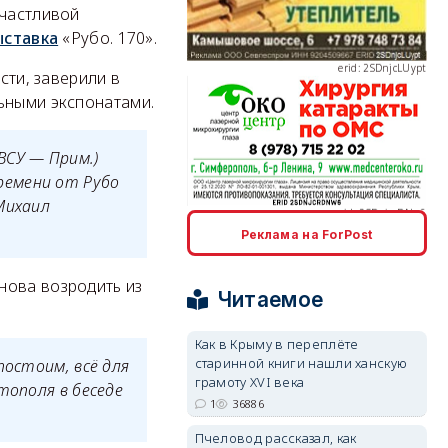
счастливой
ыставка
«Рубо. 170».
сти, заверили в
ными экспонатами.
erid: 2SDnjcrDNw6
ВСУ — Прим.)
ремени от Рубо
Михаил
Реклама на ForPost
нова возродить из
erid: 2SDnjdPjgYS
Читаемое
Как в Крыму в переплёте
старинной книги нашли ханскую
постоим, всё для
грамоту XVI века
тополя в беседе
1
36886
erid: 2SDnjdvhGXG
Пчеловод рассказал, как