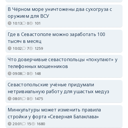
В Чёрном море уничтожены два сухогруза с
оружием для ВСУ
10:13
0
101
Где в Севастополе можно заработать 100
тысяч в месяц
10:02
7
1259
Что доверчивые севастопольцы «покупают» у
телефонных мошенников
09:08
0
148
Севастопольские учёные придумали
нетривиальную работу для ушастых медуз
08:01
0
1475
Минкультуры может изменить правила
стройки у форта «Северная Балаклава»
20:01
15
1680