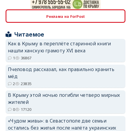
erid: 2SDnjdPjgYS
Реклама на ForPost
Читаемое
Как в Крыму в переплёте старинной книги
нашли ханскую грамоту XVI века
erid: 2SDnjdvhGXG
1
36867
Пчеловод рассказал, как правильно хранить
мёд
2
23835
В Крыму этой ночью погибли четверо мирных
жителей
0
17120
«Чудом живы»: в Севастополе две семьи
остались без жилья после налёта украинских