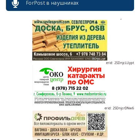
ForPost в наушниках
erid: 2SDnjdvhGXG
erid: 2SDnjcLUypt
erid: 2SDnjcrDNw6