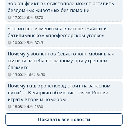
Зооконфликт в Севастополе может оставить
бездомных животных без помощи
17:02
6
3370
Что может измениться в лагере «Чайка» и
батилиманском «профессорском уголке»
20:00
5
3743
Почему у абонентов Севастополя мобильная
связь вела себя по-разному при утреннем
блэкауте
13:00
16
6430
Почему наш бронепоезд стоит на запасном
пути? — Кеворкян объяснил, зачем России
играть вторым номером
18:08
4
2630
Показать все новости