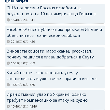
В мире
США попросили Россию освободить
осуждённого на 10 лет американца Гилмана
16:40
2
513
Facebook* снёс публикацию премьера Индии и
объяснил всё технической ошибкой
22:16
0
429
Виноваты соцсети: марокканец рассказал,
почему решился вплавь добраться в Сеуту
16:59
0
759
Китай пытается остановить утечку
специалистов и ужесточает правила выезда
16:07
0
460
Иран отменил удар по Украине, однако
требует компенсацию за атаку на судно
15:46
3
1249