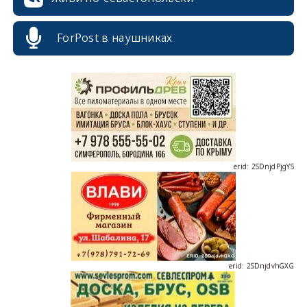
erid: 2SDnjcrDNw6
ForPost в наушниках
erid: 2SDnjdPjgYS
erid: 2SDnjdvhGXG