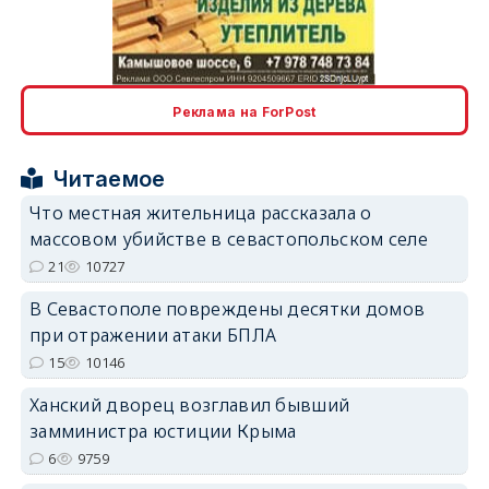
erid: 2SDnjcLUypt
Реклама на ForPost
Читаемое
erid: 2SDnjcrDNw6
Что местная жительница рассказала о
массовом убийстве в севастопольском селе
21
10727
В Севастополе повреждены десятки домов
при отражении атаки БПЛА
erid: 2SDnjdPjgYS
15
10146
Ханский дворец возглавил бывший
замминистра юстиции Крыма
6
9759