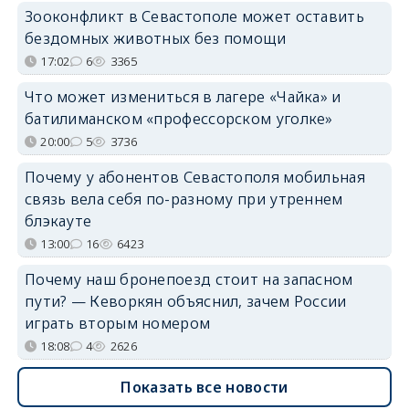
Зооконфликт в Севастополе может оставить
бездомных животных без помощи
17:02
6
3365
Что может измениться в лагере «Чайка» и
батилиманском «профессорском уголке»
20:00
5
3736
Почему у абонентов Севастополя мобильная
связь вела себя по-разному при утреннем
блэкауте
13:00
16
6423
Почему наш бронепоезд стоит на запасном
пути? — Кеворкян объяснил, зачем России
играть вторым номером
18:08
4
2626
Показать все новости