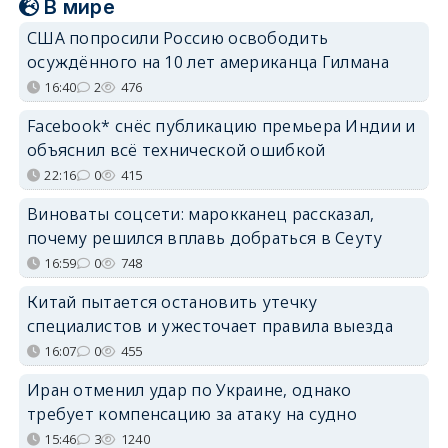
В мире
США попросили Россию освободить
осуждённого на 10 лет американца Гилмана
16:40
2
476
Facebook* снёс публикацию премьера Индии и
объяснил всё технической ошибкой
22:16
0
415
Виноваты соцсети: марокканец рассказал,
почему решился вплавь добраться в Сеуту
16:59
0
748
Китай пытается остановить утечку
специалистов и ужесточает правила выезда
16:07
0
455
Иран отменил удар по Украине, однако
требует компенсацию за атаку на судно
15:46
3
1240