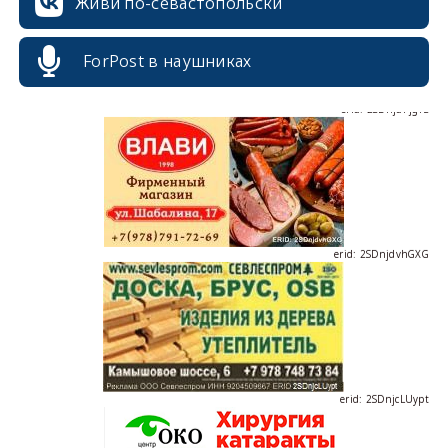
Живи по-севастопольски
ForPost в наушниках
erid: 2SDnjdPjgYS
erid: 2SDnjdvhGXG
erid: 2SDnjcLUypt