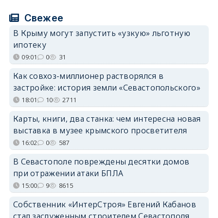
Свежее
В Крыму могут запустить «узкую» льготную
ипотеку
09:01
0
31
Как совхоз-миллионер растворялся в
застройке: история земли «Севастопольского»
18:01
10
2711
Карты, книги, два станка: чем интересна новая
выставка в музее крымского просветителя
16:02
0
587
В Севастополе повреждены десятки домов
при отражении атаки БПЛА
15:00
9
8615
Собственник «ИнтерСтроя» Евгений Кабанов
стал заслуженным строителем Севастополя