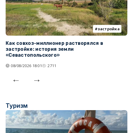
застройка
Как совхоз-миллионер растворялся в
К
застройке: история земли
н
«Севастопольского»
п
08/08/2026 18:01
2711
Туризм