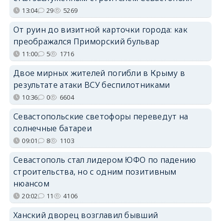
13:04
29
5269
От руин до визитной карточки города: как
преображался Приморский бульвар
11:00
5
1716
Двое мирных жителей погибли в Крыму в
результате атаки ВСУ беспилотниками
10:36
0
6604
Севастопольские светофоры переведут на
солнечные батареи
09:01
8
1103
Севастополь стал лидером ЮФО по падению
строительства, но с одним позитивным
нюансом
20:02
11
4106
Ханский дворец возглавил бывший