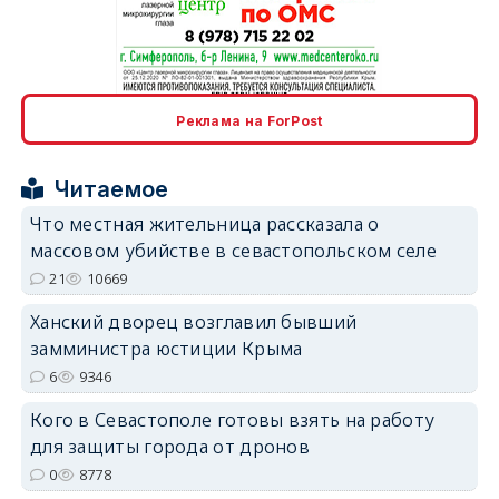
erid: 2SDnjcrDNw6
Реклама на ForPost
Читаемое
Что местная жительница рассказала о
массовом убийстве в севастопольском селе
erid: 2SDnjdPjgYS
21
10669
Ханский дворец возглавил бывший
замминистра юстиции Крыма
6
9346
Кого в Севастополе готовы взять на работу
erid: 2SDnjdvhGXG
для защиты города от дронов
0
8778