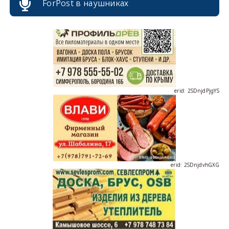
ForPost в наушниках
erid: 2SDnjdPjgYS
erid: 2SDnjdvhGXG
erid: 2SDnjcLUypt