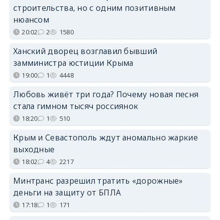
строительства, но с одним позитивным
нюансом
20:02
2
1580
Ханский дворец возглавил бывший
замминистра юстиции Крыма
19:00
1
4448
Любовь живёт три года? Почему новая песня
стала гимном тысяч россиянок
18:20
1
510
Крым и Севастополь ждут аномально жаркие
выходные
18:02
4
2217
Минтранс разрешил тратить «дорожные»
деньги на защиту от БПЛА
17:18
1
171