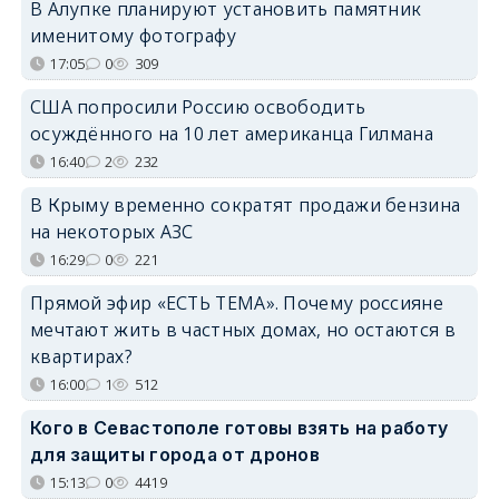
В Алупке планируют установить памятник
именитому фотографу
17:05
0
309
США попросили Россию освободить
осуждённого на 10 лет американца Гилмана
16:40
2
232
В Крыму временно сократят продажи бензина
на некоторых АЗС
16:29
0
221
Прямой эфир «ЕСТЬ ТЕМА». Почему россияне
мечтают жить в частных домах, но остаются в
квартирах?
16:00
1
512
Кого в Севастополе готовы взять на работу
для защиты города от дронов
15:13
0
4419