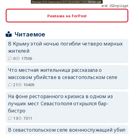
Реклама на ForPost
Читаемое
erid: 2SDnjcrDNw6
В Крыму этой ночью погибли четверо мирных
жителей
0
17506
Что местная жительница рассказала о
массовом убийстве в севастопольском селе
erid: 2SDnjdPjgYS
21
10409
На фоне ресторанного кризиса в одном из
лучших мест Севастополя открылся бар-
бистро
13
7311
erid: 2SDnjdvhGXG
В севастопольском селе военнослужащий убил