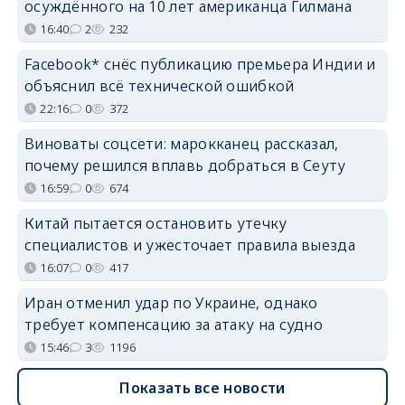
осуждённого на 10 лет американца Гилмана
16:40
2
232
Facebook* снёс публикацию премьера Индии и
объяснил всё технической ошибкой
22:16
0
372
Виноваты соцсети: марокканец рассказал,
почему решился вплавь добраться в Сеуту
16:59
0
674
Китай пытается остановить утечку
специалистов и ужесточает правила выезда
16:07
0
417
Иран отменил удар по Украине, однако
требует компенсацию за атаку на судно
15:46
3
1196
Показать все новости