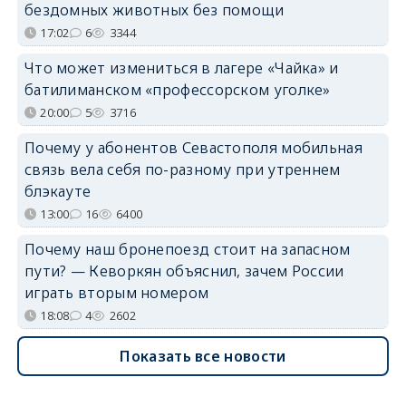
бездомных животных без помощи
17:02
6
3344
Что может измениться в лагере «Чайка» и
батилиманском «профессорском уголке»
20:00
5
3716
Почему у абонентов Севастополя мобильная
связь вела себя по-разному при утреннем
блэкауте
13:00
16
6400
Почему наш бронепоезд стоит на запасном
пути? — Кеворкян объяснил, зачем России
играть вторым номером
18:08
4
2602
Показать все новости