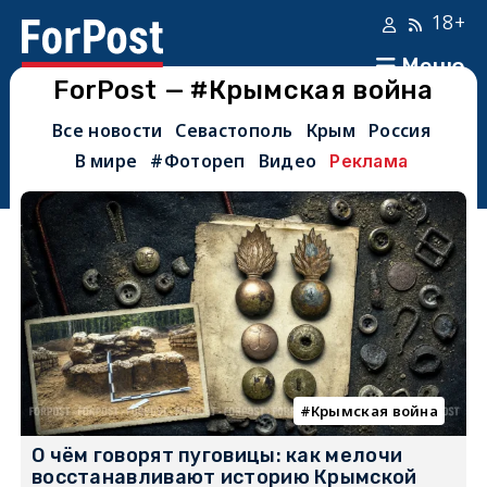
18+
Меню
ForPost — #Крымская война
Все новости
Севастополь
Крым
Россия
В мире
#Фотореп
Видео
Реклама
Крымская война
О чём говорят пуговицы: как мелочи
восстанавливают историю Крымской