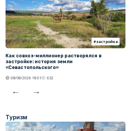
застройка
Как совхоз-миллионер растворялся в
К
застройке: история земли
н
«Севастопольского»
п
08/08/2026 18:01
632
Туризм