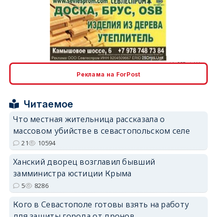
erid: 2SDnjcLUypt
Реклама на ForPost
Читаемое
erid: 2SDnjcrDNw6
Что местная жительница рассказала о
массовом убийстве в севастопольском селе
21
10594
Ханский дворец возглавил бывший
замминистра юстиции Крыма
erid: 2SDnjdPjgYS
5
8286
Кого в Севастополе готовы взять на работу
для защиты города от дронов