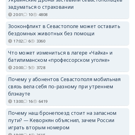
задуматься о страховании
20:01
10
4808
Зооконфликт в Севастополе может оставить
бездомных животных без помощи
17:02
6
3360
Что может измениться в лагере «Чайка» и
батилиманском «профессорском уголке»
20:00
5
3728
Почему у абонентов Севастополя мобильная
связь вела себя по-разному при утреннем
блэкауте
13:00
16
6419
Почему наш бронепоезд стоит на запасном
пути? — Кеворкян объяснил, зачем России
играть вторым номером
18:08
4
2615