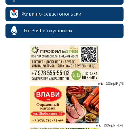
Живи по-севастопольски
erid: 2SDnjcrDNw6
ForPost в наушниках
erid: 2SDnjdPjgYS
erid: 2SDnjdvhGXG