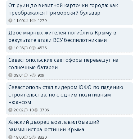
От руин до визитной карточки города: как
преображался Приморский бульвар
11:00
1
1279
Двое мирных жителей погибли в Крыму в
результате атаки ВСУ беспилотниками
10:36
0
4535
Севастопольские светофоры переведут на
солнечные батареи
09:01
7
909
Севастополь стал лидером ЮФО по падению
строительства, но с одним позитивным
нюансом
20:02
10
3706
Ханский дворец возглавил бывший
замминистра юстиции Крыма
19:00
5
8330