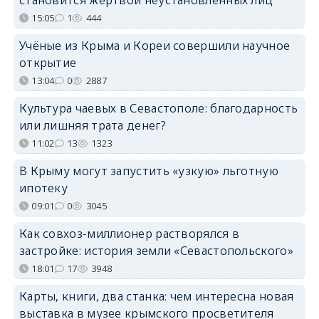
15:05
1
444
Учёные из Крыма и Кореи совершили научное
открытие
13:04
0
2887
Культура чаевых в Севастополе: благодарность
или лишняя трата денег?
11:02
13
1323
В Крыму могут запустить «узкую» льготную
ипотеку
09:01
0
3045
Как совхоз-миллионер растворялся в
застройке: история земли «Севастопольского»
18:01
17
3948
Карты, книги, два станка: чем интересна новая
выставка в музее крымского просветителя