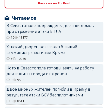
Реклама на ForPost
erid: 2SDnjcrDNw6
Читаемое
В Севастополе повреждены десятки домов
при отражении атаки БПЛА
16
11177
erid: 2SDnjdPjgYS
Ханский дворец возглавил бывший
замминистра юстиции Крыма
6
10080
Кого в Севастополе готовы взять на работу
для защиты города от дронов
0
9503
erid: 2SDnjdvhGXG
Двое мирных жителей погибли в Крыму в
результате атаки ВСУ беспилотниками
0
8511