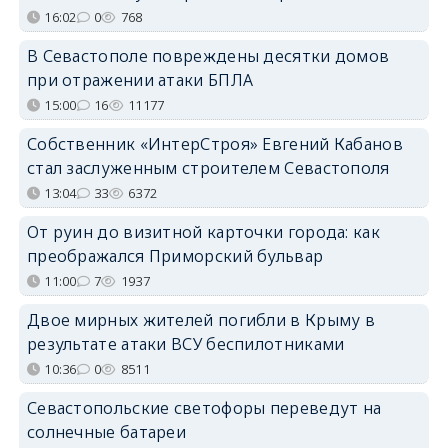
16:02
0
768
В Севастополе повреждены десятки домов
при отражении атаки БПЛА
15:00
16
11177
Собственник «ИнтерСтроя» Евгений Кабанов
стал заслуженным строителем Севастополя
13:04
33
6372
От руин до визитной карточки города: как
преображался Приморский бульвар
11:00
7
1937
Двое мирных жителей погибли в Крыму в
результате атаки ВСУ беспилотниками
10:36
0
8511
Севастопольские светофоры переведут на
солнечные батареи