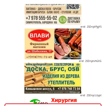
erid: 2SDnjdPjgYS
erid: 2SDnjdvhGXG
erid: 2SDnjcLUypt