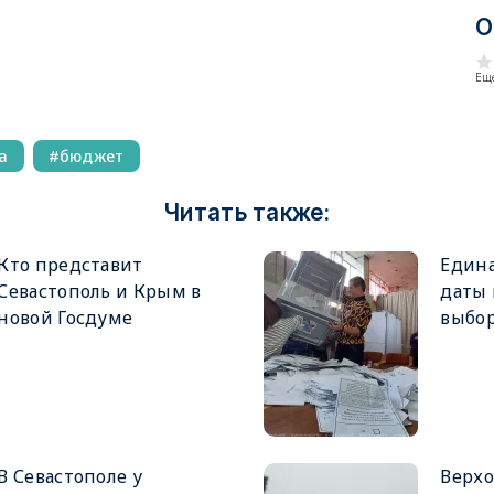
О
Еще
а
бюджет
Читать также:
Кто представит
Едина
Севастополь и Крым в
даты
новой Госдуме
выбор
В Севастополе у
Верхо