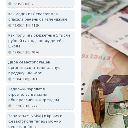
19:15
0
265
Как медик из Севастополя
спасала раненых в Геленджике
19:00
1
1159
Как получить бюджетные 5 тысяч
рублей на подготовку детей к
школе
17:06
2
1076
Двое севастопольцев
организовали нелегальную
продажу SIM-карт
16:04
0
781
Задержки зарплат в
строительстве стали
общероссийским трендом
15:20
1
277
Записаться в МФЦ в Крыму и
Севастополе теперь можно
через чат-бота