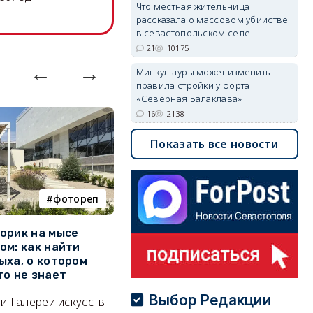
Что местная жительница
рассказала о массовом убийстве
в севастопольском селе
21
10175
Минкультуры может изменить
правила стройки у форта
«Северная Балаклава»
16
2138
Показать все новости
фотореп
работа
орик на мысе
Где в Севастополе можно
М
ом: как найти
заработать 100 тысяч в
и
ыха, о котором
месяц
ф
то не знает
Б
А где — несоизмеримо меньше.
Выбор Редакции
и Галереи искусств
«
06/08/2026 10:02
3678