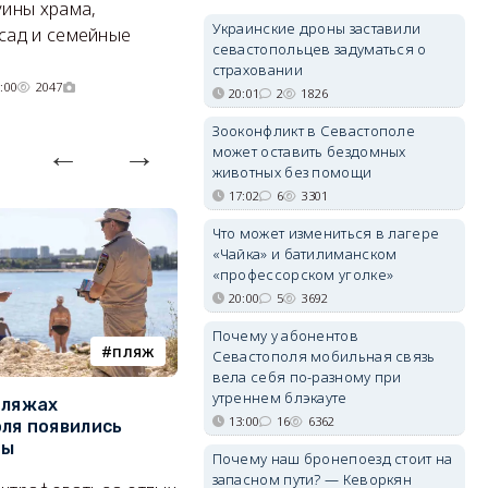
уины храма,
«
Украинские дроны заставили
сад и семейные
пр
севастопольцев задуматься о
страховании
:00
2047
20:01
2
1826
Зооконфликт в Севастополе
может оставить бездомных
животных без помощи
17:02
6
3301
Что может измениться в лагере
«Чайка» и батилиманском
«профессорском уголке»
20:00
5
3692
Почему у абонентов
пляж
туризм
Севастополя мобильная связь
вела себя по-разному при
утреннем блэкауте
пляжах
Двух москвичей на
П
13:00
16
6362
ля появились
сапбордах унесло от берега
о
ры
Крыма на километр в море
б
Почему наш бронепоезд стоит на
Е
запасном пути? — Кеворкян