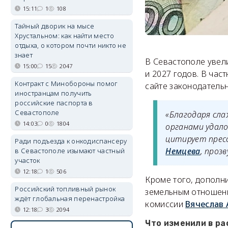
15:11
1
108
Тайный дворик на мысе
Хрустальном: как найти место
отдыха, о котором почти никто не
знает
В Севастополе увел
15:00
15
2047
и 2027 годов. В час
Контракт с Минобороны помог
сайте законодатель
иностранцам получить
российские паспорта в
Севастополе
«Благодаря сл
14:03
0
1804
органами удал
цитирует прес
Ради подъезда к онкодиспансеру
Немцева
, проз
в Севастополе изымают частный
участок
12:18
1
506
Кроме того, дополн
Российский топливный рынок
земельным отношени
ждёт глобальная перенастройка
комиссии
Вячеслав 
12:18
3
2094
Что изменили в ра