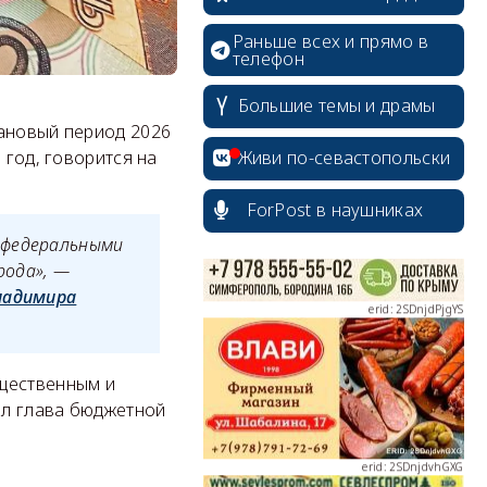
Раньше всех и прямо в
телефон
Большие темы и драмы
erid: 2SDnjcrDNw6
лановый период 2026
 год, говорится на
Живи по-севастопольски
ForPost в наушниках
 федеральными
erid: 2SDnjdPjgYS
рода», —
ладимира
ущественным и
ил глава бюджетной
erid: 2SDnjdvhGXG