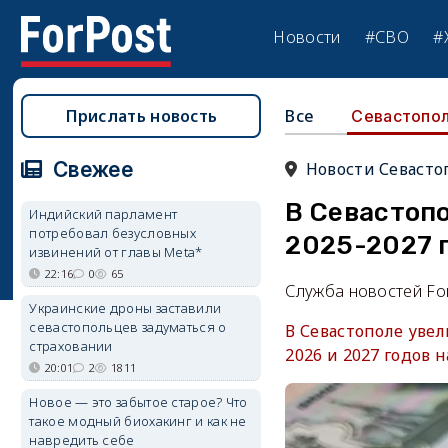
Новости
#СВО
#
Прислать новость
Все
Севастопо
Свежее
Новости Севасто
В Севастоп
Индийский парламент
потребовал безусловных
2025-2027 
извинений от главы Meta*
22:16
0
65
Служба новостей Fo
Украинские дроны заставили
севастопольцев задуматься о
В Севастополе уве
страховании
2026 и 2027 годов н
20:01
2
1811
Новое — это забытое старое? Что
такое модный биохакинг и как не
навредить себе