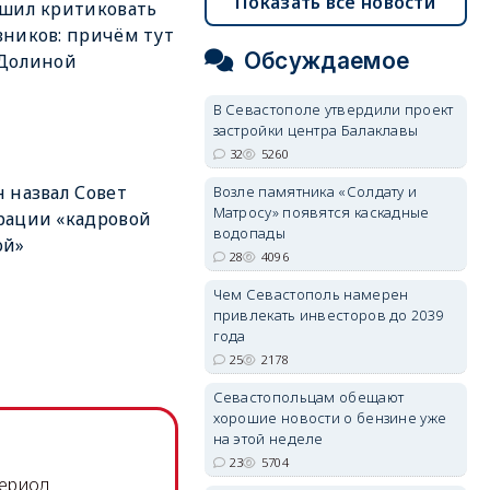
Показать все новости
шил критиковать
ников: причём тут
Обсуждаемое
 Долиной
В Севастополе утвердили проект
застройки центра Балаклавы
32
5260
 назвал Совет
Возле памятника «Солдату и
Матросу» появятся каскадные
рации «кадровой
водопады
ой»
28
4096
Чем Севастополь намерен
привлекать инвесторов до 2039
года
25
2178
Севастопольцам обещают
хорошие новости о бензине уже
на этой неделе
23
5704
период