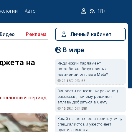
18+
нологии
Авто
Видео
Личный кабинет
Реклама
В мире
юджета на
Индийский парламент
потребовал безусловных
извинений от главы Meta*
22:16
0
66
Виноваты соцсети: марокканец
рассказал, почему решился
 и плановый период
вплавь добраться в Сеуту
16:59
0
588
Китай пытается остановить утечку
специалистов и ужесточает
правила выезда