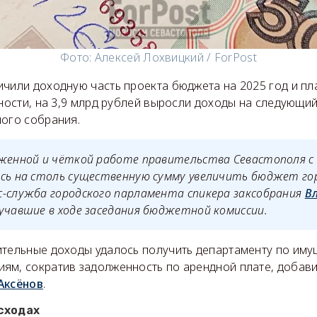
Фото: Алексей Лохвицкий / ForPost
ичили доходную часть проекта бюджета на 2025 год и п
тности, на 3,9 млрд рублей выросли доходы на следующий
ного собрания.
аженной и чёткой работе правительства Севастополя с
ось на столь существенную сумму увеличить бюджет го
с-служба городского парламента спикера заксобрания
В
вучавшие в ходе заседания бюджетной комиссии.
ительные доходы удалось получить департаменту по им
ям, сократив задолженность по арендной плате, добав
Аксёнов
.
сходах