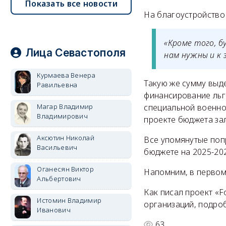
Показать все новости
На благоустройство
«Кроме того, 
Лица Севастополя
нам нужны и к 
Курмаева Венера
Такую же сумму выде
Равильевна
финансирование льг
Магар Владимир
специальной военной
Владимирович
проекте бюджета за
Аксютин Николай
Все упомянутые поп
Васильевич
бюджете на 2025-202
Оганесян Виктор
Напомним, в первом
Альбертович
Как писал проект «F
Истомин Владимир
организаций, подро
Иванович
63