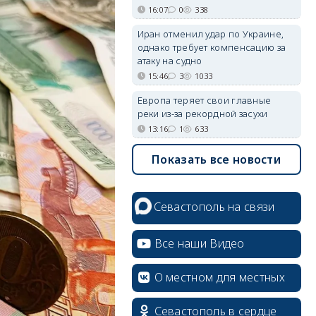
16:07
0
338
Иран отменил удар по Украине,
однако требует компенсацию за
атаку на судно
15:46
3
1033
Европа теряет свои главные
реки из-за рекордной засухи
13:16
1
633
Показать все новости
Севастополь на связи
Все наши Видео
О местном для местных
Севастополь в сердце