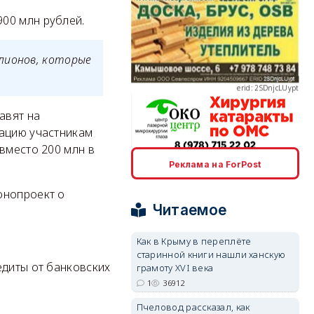
00 млн рублей.
лионов, которые
erid: 2SDnjcLUypt
авят на
сацию участникам
вместо 200 млн в
erid: 2SDnjcrDNw6
Реклама на ForPost
онопроект о
Читаемое
Как в Крыму в переплёте
старинной книги нашли ханскую
erid: 2SDnjdPjgYS
едиты от банковских
грамоту XVI века
1
36912
Пчеловод рассказал, как