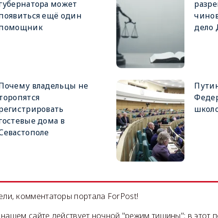
губернатора может
разре
появиться ещё один
чинов
помощник
дело
Почему владельцы не
Путин
торопятся
Феде
регистрировать
школ
гостевые дома в
Севастополе
ли, комментаторы портала ForPost!
на нашем сайте действует ночной "режим тишины": в этот 