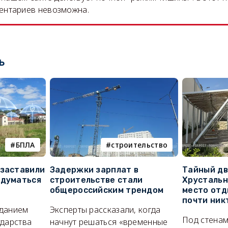
ентариев невозможна.
ь
БПЛА
строительство
 заставили
Задержки зарплат в
Тайный дв
адуматься
строительстве стали
Хрустальн
общероссийским трендом
место отд
почти ник
иданием
Эксперты рассказали, когда
Под стенам
ударства
начнут решаться «временные