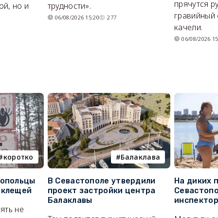
прячутся р
й, но и
трудности».
гравийный 
06/08/2026 15:20
277
качели.
06/08/2026 15
коротко
Балаклава
топольцы
В Севастополе утвердили
На диких 
 клещей
проект застройки центра
Севастопо
Балаклавы
инспекто
ять не