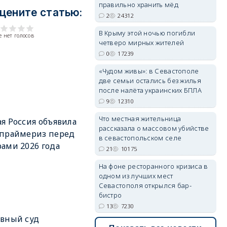
правильно хранить мёд
цените статью:
2
24312
В Крыму этой ночью погибли
 нет голосов
erid: 2SDnjdvhGXG
четверо мирных жителей
0
17239
«Чудом живы»: в Севастополе
две семьи остались без жилья
после налёта украинских БПЛА
9
12310
Что местная жительница
я Россия объявила
рассказала о массовом убийстве
 праймериз перед
в севастопольском селе
ами 2026 года
21
10175
На фоне ресторанного кризиса в
одном из лучших мест
Севастополя открылся бар-
бистро
13
7230
вный суд