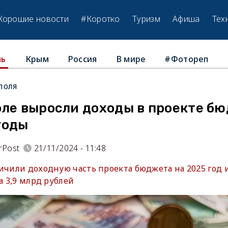
Хорошие новости
#Коротко
Туризм
Афиша
Тех
Крым
Россия
В мире
#Фотореп
ль
поля
оле выросли доходы в проекте б
годы
rPost
21/11/2024 - 11:48
личили доходную часть проекта бюджета на 2025 год
а 3,9 млрд рублей