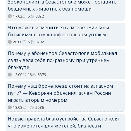
Зооконфликт в Севастополе может оставить
бездомных животных без помощи
17:02
6
3322
Что может измениться в лагере «Чайка» и
батилиманском «профессорском уголке»
20:00
5
3702
Почему у абонентов Севастополя мобильная
связь вела себя по-разному при утреннем
блэкауте
13:00
16
6379
Почему наш бронепоезд стоит на запасном
пути? — Кеворкян объяснил, зачем России
играть вторым номером
18:08
4
2586
Новые правила благоустройства Севастополя:
что изменится для жителей, бизнеса и