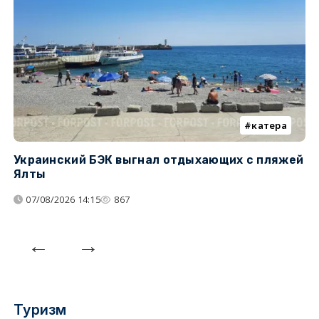
катера
Украинский БЭК выгнал отдыхающих с пляжей
Г
Ялты
п
07/08/2026 14:15
867
Туризм