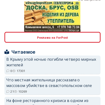
erid: 2SDnjcLUypt
Реклама на ForPost
Читаемое
В Крыму этой ночью погибли четверо мирных
жителей
erid: 2SDnjcrDNw6
0
17301
Что местная жительница рассказала о
массовом убийстве в севастопольском селе
21
10269
На фоне ресторанного кризиса в одном из
erid: 2SDnjdPjgYS