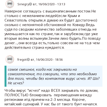
Sinegry
вт, 16/06/2020 - 13:13
Наверное соглашусь с вышенаписанным постом.Не
столько с нежеланием людей(если Крым и
Севастополь открыли,я думаю их будет достаточно)
сколько с непонятной обстановкой по Ковиду.Ведь
судя по сводкам количество заболевших отнюдь не
уменьшается как по стране,так и зарубежом,где уже
вторые волны вспыхнули.Зачем лихо будить.По поводу
денег...,они всегда есть,только совсем не на то,в чем
действительно страна нуждается.
fregot
вт, 16/06/2020 - 18:56
самое смешное, когда нас закрывали на
самозаточение, то говорили, что это необходимо
для того, чтобы без контактов вирус исчез. И? Шо?
Не исчез?
Чтобы вирус "исчез" надо ВСЕХ закрывать по домам,
ПОЛНОСТЬЮ блокировать перемещения между
регионами итд причем на 2-3 месяца. Короче,
китайский сценарий. У нас бы от такого бунт начался.