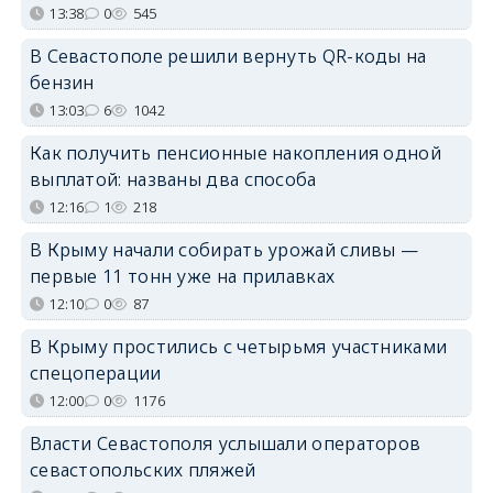
13:38
0
545
В Севастополе решили вернуть QR-коды на
бензин
13:03
6
1042
Как получить пенсионные накопления одной
выплатой: названы два способа
12:16
1
218
В Крыму начали собирать урожай сливы —
первые 11 тонн уже на прилавках
12:10
0
87
В Крыму простились с четырьмя участниками
спецоперации
12:00
0
1176
Власти Севастополя услышали операторов
севастопольских пляжей