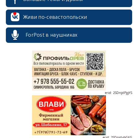
Живи по-севастопольски
ForPost в наушниках
erid: 2SDnjcrDNw6
erid: 2SDnjdPjgYS
erid: 2SDnjdvhGXG