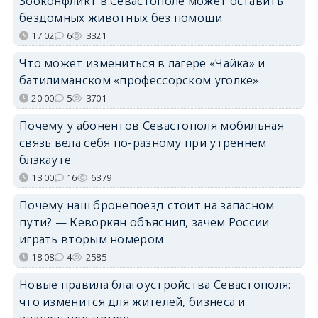
Зооконфликт в Севастополе может оставить
бездомных животных без помощи
17:02
6
3321
Что может измениться в лагере «Чайка» и
батилиманском «профессорском уголке»
20:00
5
3701
Почему у абонентов Севастополя мобильная
связь вела себя по-разному при утреннем
блэкауте
13:00
16
6379
Почему наш бронепоезд стоит на запасном
пути? — Кеворкян объяснил, зачем России
играть вторым номером
18:08
4
2585
Новые правила благоустройства Севастополя:
что изменится для жителей, бизнеса и