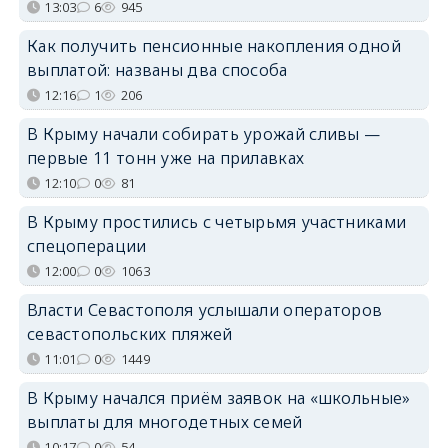
13:03
6
945
Как получить пенсионные накопления одной
выплатой: названы два способа
12:16
1
206
В Крыму начали собирать урожай сливы —
первые 11 тонн уже на прилавках
12:10
0
81
В Крыму простились с четырьмя участниками
спецоперации
12:00
0
1063
Власти Севастополя услышали операторов
севастопольских пляжей
11:01
0
1449
В Крыму начался приём заявок на «школьные»
выплаты для многодетных семей
10:17
0
54