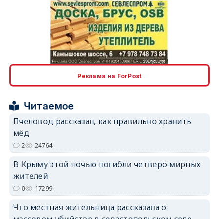
erid: 2SDnjcLUypt
Реклама на ForPost
Читаемое
erid: 2SDnjcrDNw6
Пчеловод рассказал, как правильно хранить
мёд
2
24764
В Крыму этой ночью погибли четверо мирных
жителей
0
17299
erid: 2SDnjdPjgYS
Что местная жительница рассказала о