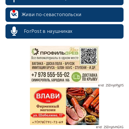
Живи по-севастопольски
ForPost в наушниках
erid: 2SDnjcrDNw6
erid: 2SDnjdPjgYS
erid: 2SDnjdvhGXG