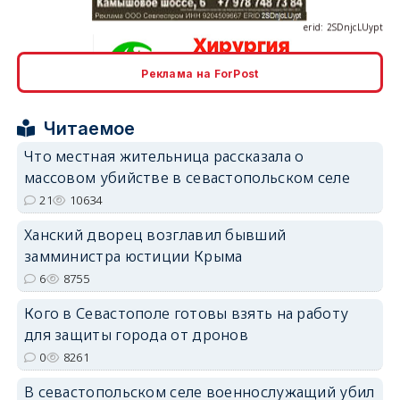
Реклама на ForPost
erid: 2SDnjcrDNw6
Читаемое
Что местная жительница рассказала о
массовом убийстве в севастопольском селе
21
10634
erid: 2SDnjdPjgYS
Ханский дворец возглавил бывший
замминистра юстиции Крыма
6
8755
Кого в Севастополе готовы взять на работу
для защиты города от дронов
erid: 2SDnjdvhGXG
0
8261
В севастопольском селе военнослужащий убил