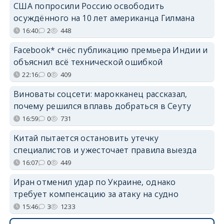
США попросили Россию освободить
осуждённого на 10 лет американца Гилмана
16:40
2
448
Facebook* снёс публикацию премьера Индии и
объяснил всё технической ошибкой
22:16
0
409
Виноваты соцсети: марокканец рассказал,
почему решился вплавь добраться в Сеуту
16:59
0
731
Китай пытается остановить утечку
специалистов и ужесточает правила выезда
16:07
0
449
Иран отменил удар по Украине, однако
требует компенсацию за атаку на судно
15:46
3
1233