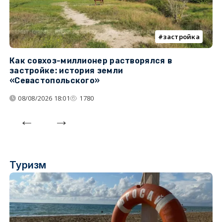
застройка
Как совхоз-миллионер растворялся в
К
застройке: история земли
н
«Севастопольского»
п
08/08/2026 18:01
1780
Туризм