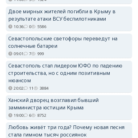
Двое мирных жителей погибли в Крыму в
результате атаки ВСУ беспилотниками
10:36
0
5586
Севастопольские светофоры переведут на
солнечные батареи
09:01
7
999
Севастополь стал лидером ЮФО по падению
строительства, но с одним позитивным
нюансом
20:02
11
3884
Ханский дворец возглавил бывший
замминистра юстиции Крыма
19:00
6
8752
Любовь живёт три года? Почему новая песня
стала гимном тысяч россиянок