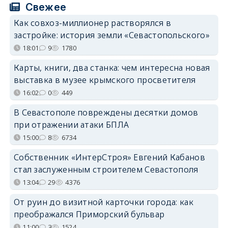
Свежее
Как совхоз-миллионер растворялся в
застройке: история земли «Севастопольского»
18:01
9
1780
Карты, книги, два станка: чем интересна новая
выставка в музее крымского просветителя
16:02
0
449
В Севастополе повреждены десятки домов
при отражении атаки БПЛА
15:00
8
6734
Собственник «ИнтерСтроя» Евгений Кабанов
стал заслуженным строителем Севастополя
13:04
29
4376
От руин до визитной карточки города: как
преображался Приморский бульвар
11:00
3
1524