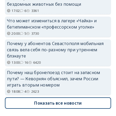
бездомных животных без помощи
17:02
6
3361
Что может измениться в лагере «Чайка» и
батилиманском «профессорском уголке»
20:00
5
3730
Почему у абонентов Севастополя мобильная
связь вела себя по-разному при утреннем
блэкауте
13:00
16
6420
Почему наш бронепоезд стоит на запасном
пути? — Кеворкян объяснил, зачем России
играть вторым номером
18:08
4
2623
Показать все новости