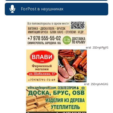
ForPost в наушниках
erid: 2SDnjdPjgYS
erid: 2SDnjdvhGXG
erid: 2SDnjcLUypt