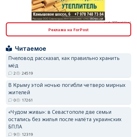
erid: 2SDnjcLUypt
Реклама на ForPost
erid: 2SDnjcrDNw6
Читаемое
Пчеловод рассказал, как правильно хранить
мёд
2
24519
В Крыму этой ночью погибли четверо мирных
erid: 2SDnjdPjgYS
жителей
0
17261
«Чудом живы»: в Севастополе две семьи
остались без жилья после налёта украинских
БПЛА
9
12319
erid: 2SDnjdvhGXG