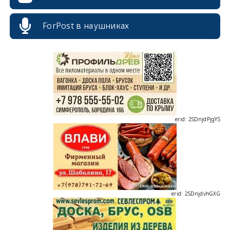
erid: 2SDnjcrDNw6
ForPost в наушниках
erid: 2SDnjdPjgYS
erid: 2SDnjdvhGXG