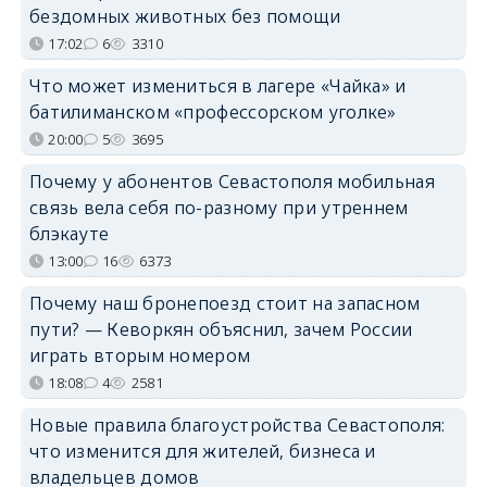
бездомных животных без помощи
17:02
6
3310
Что может измениться в лагере «Чайка» и
батилиманском «профессорском уголке»
20:00
5
3695
Почему у абонентов Севастополя мобильная
связь вела себя по-разному при утреннем
блэкауте
13:00
16
6373
Почему наш бронепоезд стоит на запасном
пути? — Кеворкян объяснил, зачем России
играть вторым номером
18:08
4
2581
Новые правила благоустройства Севастополя:
что изменится для жителей, бизнеса и
владельцев домов