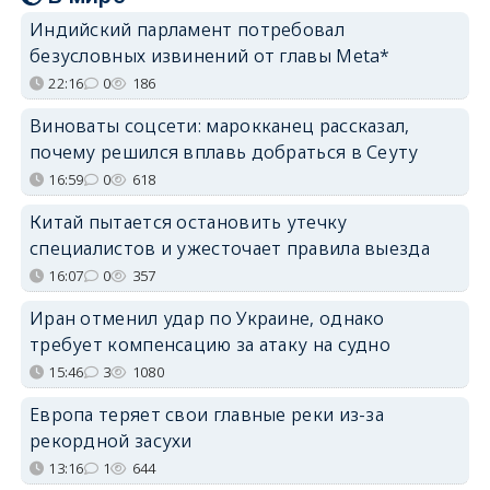
Индийский парламент потребовал
безусловных извинений от главы Meta*
22:16
0
186
Виноваты соцсети: марокканец рассказал,
почему решился вплавь добраться в Сеуту
16:59
0
618
Китай пытается остановить утечку
специалистов и ужесточает правила выезда
16:07
0
357
Иран отменил удар по Украине, однако
требует компенсацию за атаку на судно
15:46
3
1080
Европа теряет свои главные реки из-за
рекордной засухи
13:16
1
644