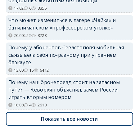
бездомных животных без помощи
17:02
6
3355
Что может измениться в лагере «Чайка» и
батилиманском «профессорском уголке»
20:00
5
3723
Почему у абонентов Севастополя мобильная
связь вела себя по-разному при утреннем
блэкауте
13:00
16
6412
Почему наш бронепоезд стоит на запасном
пути? — Кеворкян объяснил, зачем России
играть вторым номером
18:08
4
2610
Показать все новости