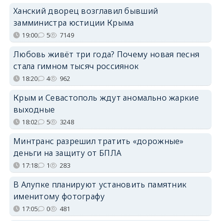
Ханский дворец возглавил бывший
замминистра юстиции Крыма
19:00
5
7149
Любовь живёт три года? Почему новая песня
стала гимном тысяч россиянок
18:20
4
962
Крым и Севастополь ждут аномально жаркие
выходные
18:02
5
3248
Минтранс разрешил тратить «дорожные»
деньги на защиту от БПЛА
17:18
1
283
В Алупке планируют установить памятник
именитому фотографу
17:05
0
481