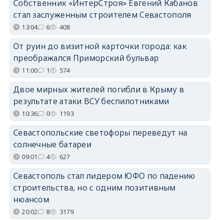
Собственник «ИнтерСтроя» Евгений Кабанов
стал заслуженным строителем Севастополя
13:04
6
408
От руин до визитной карточки города: как
преображался Приморский бульвар
11:00
1
574
Двое мирных жителей погибли в Крыму в
результате атаки ВСУ беспилотниками
10:36
0
1193
Севастопольские светофоры переведут на
солнечные батареи
09:01
4
627
Севастополь стал лидером ЮФО по падению
строительства, но с одним позитивным
нюансом
20:02
8
3179