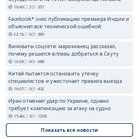
16:40
2
357
Facebook* снёс публикацию премьера Индии и
объяснил всё технической ошибкой
22:16
0
389
Виноваты соцсети: марокканец рассказал,
почему решился вплавь добраться в Сеуту
16:59
0
688
Китай пытается остановить утечку
специалистов и ужесточает правила выезда
16:07
0
432
Иран отменил удар по Украине, однако
требует компенсацию за атаку на судно
15:46
3
1208
Показать все новости