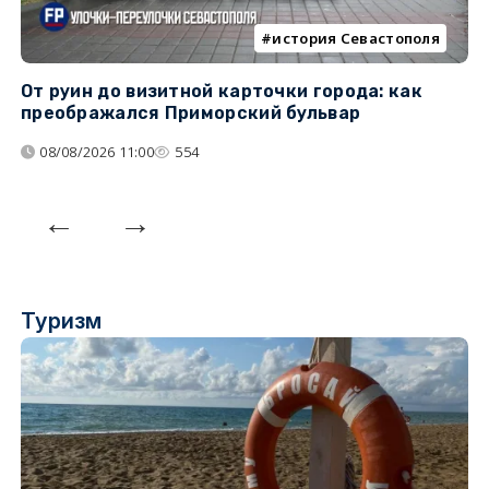
история Севастополя
От руин до визитной карточки города: как
С
преображался Приморский бульвар
с
08/08/2026 11:00
554
Туризм