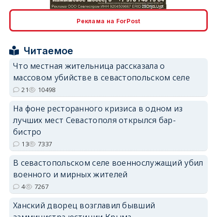
erid: 2SDnjcLUypt
Реклама на ForPost
Читаемое
Что местная жительница рассказала о
массовом убийстве в севастопольском селе
erid: 2SDnjcrDNw6
21
10498
На фоне ресторанного кризиса в одном из
лучших мест Севастополя открылся бар-
бистро
13
7337
erid: 2SDnjdPjgYS
В севастопольском селе военнослужащий убил
военного и мирных жителей
4
7267
Ханский дворец возглавил бывший
замминистра юстиции Крыма