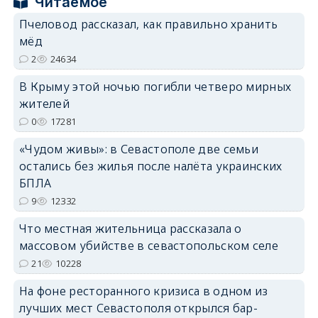
Читаемое
Пчеловод рассказал, как правильно хранить
мёд
2
24634
erid: 2SDnjdPjgYS
В Крыму этой ночью погибли четверо мирных
жителей
0
17281
«Чудом живы»: в Севастополе две семьи
остались без жилья после налёта украинских
erid: 2SDnjdvhGXG
БПЛА
9
12332
Что местная жительница рассказала о
массовом убийстве в севастопольском селе
21
10228
На фоне ресторанного кризиса в одном из
лучших мест Севастополя открылся бар-