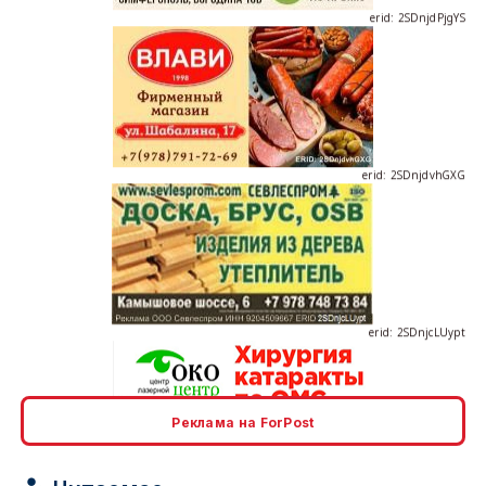
erid: 2SDnjdvhGXG
erid: 2SDnjcLUypt
Реклама на ForPost
erid: 2SDnjcrDNw6