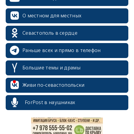
О местном для местных
Севастополь в сердце
Раньше всех и прямо в телефон
Большие темы и драмы
erid: 2SDnjcrDNw6
Живи по-севастопольски
ForPost в наушниках
erid: 2SDnjdPjgYS