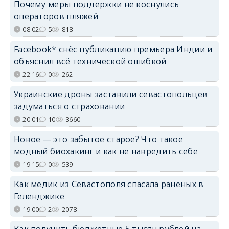
Почему меры поддержки не коснулись
операторов пляжей
08:02
5
818
Facebook* снёс публикацию премьера Индии и
объяснил всё технической ошибкой
22:16
0
262
Украинские дроны заставили севастопольцев
задуматься о страховании
20:01
10
3660
Новое — это забытое старое? Что такое
модный биохакинг и как не навредить себе
19:15
0
539
Как медик из Севастополя спасала раненых в
Геленджике
19:00
2
2078