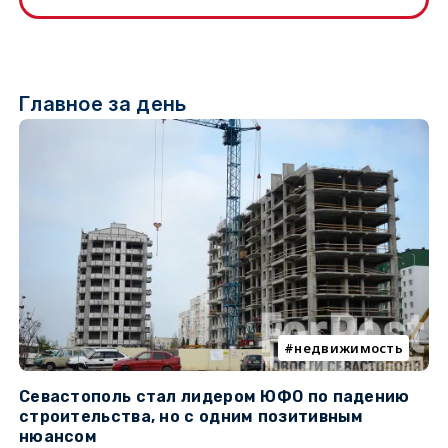
Главное за день
недвижимость
Севастополь стал лидером ЮФО по падению
К
строительства, но с одним позитивным
д
нюансом