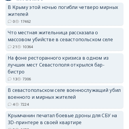
В Крыму этой ночью погибли четверо мирных
erid: 2SDnjcrDNw6
жителей
0
17462
Что местная жительница рассказала о
массовом убийстве в севастопольском селе
21
10364
erid: 2SDnjdPjgYS
На фоне ресторанного кризиса в одном из
лучших мест Севастополя открылся бар-
бистро
13
7306
В севастопольском селе военнослужащий убил
erid: 2SDnjdvhGXG
военного и мирных жителей
4
7224
Крымчанин печатал боевые дроны для СБУ на
3D-принтере в своей квартире