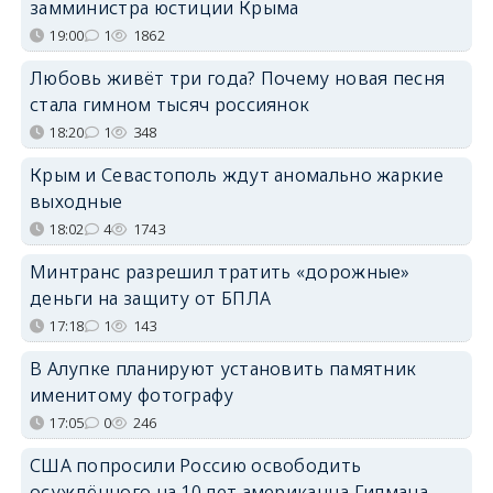
замминистра юстиции Крыма
19:00
1
1862
Любовь живёт три года? Почему новая песня
стала гимном тысяч россиянок
18:20
1
348
Крым и Севастополь ждут аномально жаркие
выходные
18:02
4
1743
Минтранс разрешил тратить «дорожные»
деньги на защиту от БПЛА
17:18
1
143
В Алупке планируют установить памятник
именитому фотографу
17:05
0
246
США попросили Россию освободить
осуждённого на 10 лет американца Гилмана