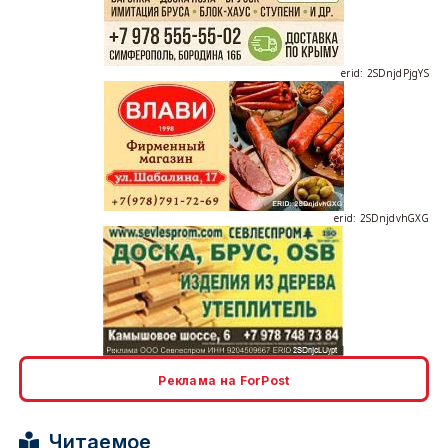
erid: 2SDnjdPjgYS
erid: 2SDnjdvhGXG
erid: 2SDnjcLUypt
Реклама на ForPost
Читаемое