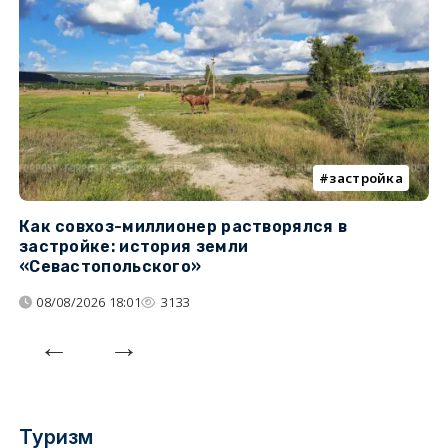
застройка
Как совхоз-миллионер растворялся в
К
застройке: история земли
н
«Севастопольского»
п
08/08/2026 18:01
3133
Туризм