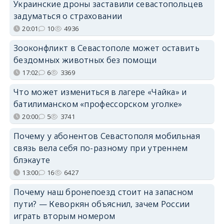
Украинские дроны заставили севастопольцев
задуматься о страховании
20:01
10
4936
Зооконфликт в Севастополе может оставить
бездомных животных без помощи
17:02
6
3369
Что может измениться в лагере «Чайка» и
батилиманском «профессорском уголке»
20:00
5
3741
Почему у абонентов Севастополя мобильная
связь вела себя по-разному при утреннем
блэкауте
13:00
16
6427
Почему наш бронепоезд стоит на запасном
пути? — Кеворкян объяснил, зачем России
играть вторым номером