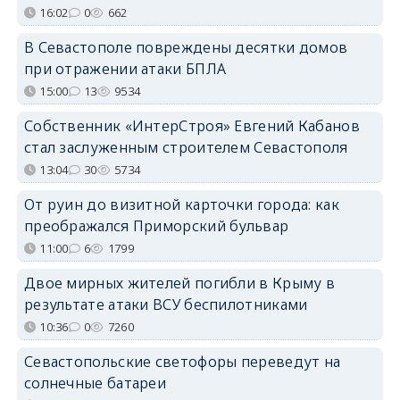
16:02
0
662
В Севастополе повреждены десятки домов
при отражении атаки БПЛА
15:00
13
9534
Собственник «ИнтерСтроя» Евгений Кабанов
стал заслуженным строителем Севастополя
13:04
30
5734
От руин до визитной карточки города: как
преображался Приморский бульвар
11:00
6
1799
Двое мирных жителей погибли в Крыму в
результате атаки ВСУ беспилотниками
10:36
0
7260
Севастопольские светофоры переведут на
солнечные батареи