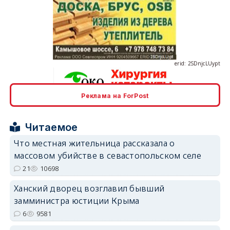
erid: 2SDnjcLUypt
Реклама на ForPost
erid: 2SDnjcrDNw6
Читаемое
Что местная жительница рассказала о
массовом убийстве в севастопольском селе
21
10698
erid: 2SDnjdPjgYS
Ханский дворец возглавил бывший
замминистра юстиции Крыма
6
9581