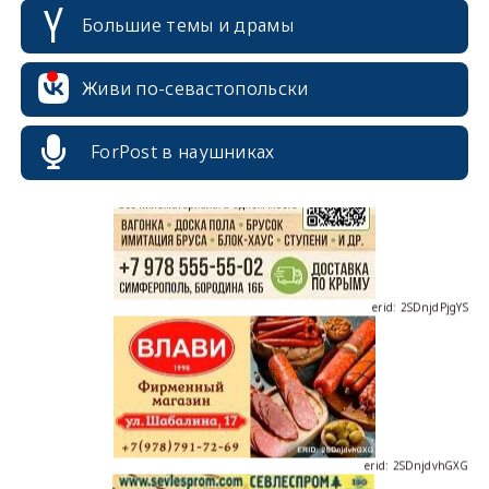
Большие темы и драмы
Живи по-севастопольски
erid: 2SDnjcrDNw6
ForPost в наушниках
erid: 2SDnjdPjgYS
erid: 2SDnjdvhGXG