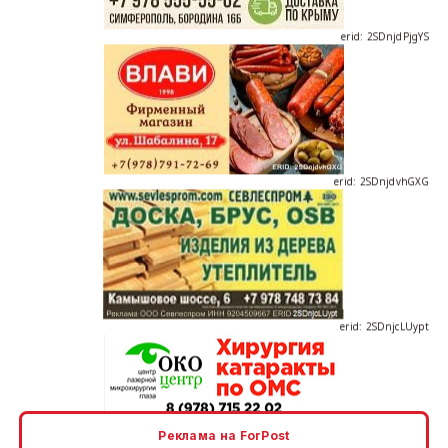
erid: 2SDnjdvhGXG
erid: 2SDnjcLUypt
erid: 2SDnjcrDNw6
Реклама на ForPost