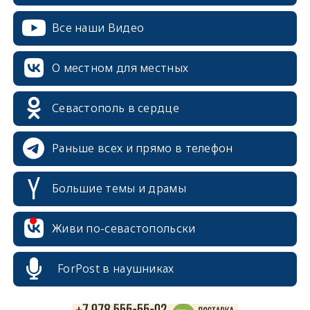
Все наши Видео
О местном для местных
Севастополь в сердце
Раньше всех и прямо в телефон
Большие темы и драмы
erid: 2SDnjcrDNw6
Живи по-севастопольски
ForPost в наушниках
erid: 2SDnjdPjgYS