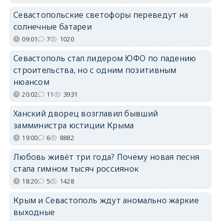
Севастопольские светофоры переведут на
солнечные батареи
09:01
7
1020
Севастополь стал лидером ЮФО по падению
строительства, но с одним позитивным
нюансом
20:02
11
3931
Ханский дворец возглавил бывший
замминистра юстиции Крыма
19:00
6
8882
Любовь живёт три года? Почему новая песня
стала гимном тысяч россиянок
18:20
5
1428
Крым и Севастополь ждут аномально жаркие
выходные