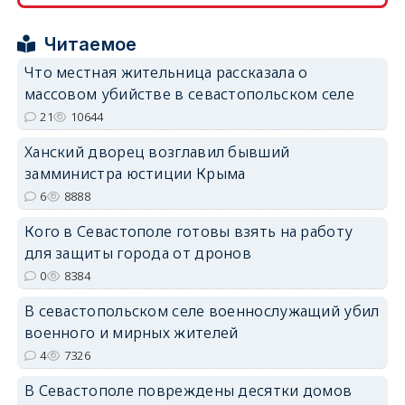
Читаемое
Что местная жительница рассказала о
массовом убийстве в севастопольском селе
21
10644
erid: 2SDnjdPjgYS
Ханский дворец возглавил бывший
замминистра юстиции Крыма
6
8888
Кого в Севастополе готовы взять на работу
erid: 2SDnjdvhGXG
для защиты города от дронов
0
8384
В севастопольском селе военнослужащий убил
военного и мирных жителей
4
7326
В Севастополе повреждены десятки домов