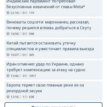
Индийский парламент потребовал
безусловных извинений от главы Meta*
22:16
0
119
Виноваты соцсети: марокканец рассказал,
почему решился вплавь добраться в Сеуту
16:59
0
598
Китай пытается остановить утечку
специалистов и ужесточает правила выезда
16:07
0
345
Иран отменил удар по Украине, однако
требует компенсацию за атаку на судно
15:46
3
1057
Европа теряет свои главные реки из-за
рекордной засухи
13:16
1
638