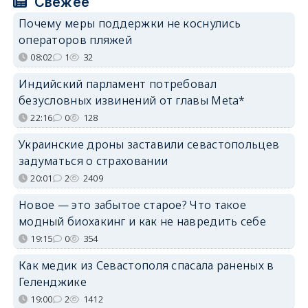
Свежее
Почему меры поддержки не коснулись
операторов пляжей
08:02
1
32
Индийский парламент потребовал
безусловных извинений от главы Meta*
22:16
0
128
Украинские дроны заставили севастопольцев
задуматься о страховании
20:01
2
2409
Новое — это забытое старое? Что такое
модный биохакинг и как не навредить себе
19:15
0
354
Как медик из Севастополя спасала раненых в
Геленджике
19:00
2
1412