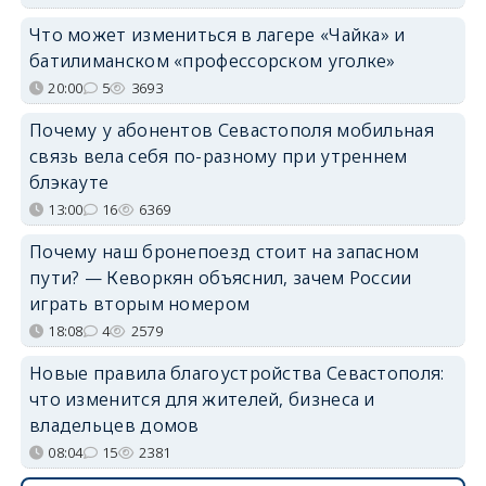
Что может измениться в лагере «Чайка» и
батилиманском «профессорском уголке»
20:00
5
3693
Почему у абонентов Севастополя мобильная
связь вела себя по-разному при утреннем
блэкауте
13:00
16
6369
Почему наш бронепоезд стоит на запасном
пути? — Кеворкян объяснил, зачем России
играть вторым номером
18:08
4
2579
Новые правила благоустройства Севастополя:
что изменится для жителей, бизнеса и
владельцев домов
08:04
15
2381