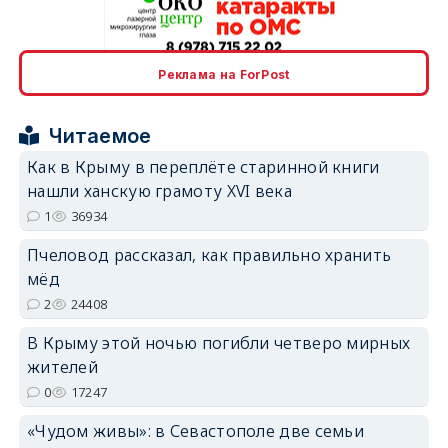
Реклама на ForPost
erid: 2SDnjcrDNw6
Читаемое
Как в Крыму в переплёте старинной книги
нашли ханскую грамоту XVI века
1
36934
erid: 2SDnjdPjgYS
Пчеловод рассказал, как правильно хранить
мёд
2
24408
В Крыму этой ночью погибли четверо мирных
жителей
erid: 2SDnjdvhGXG
0
17247
«Чудом живы»: в Севастополе две семьи