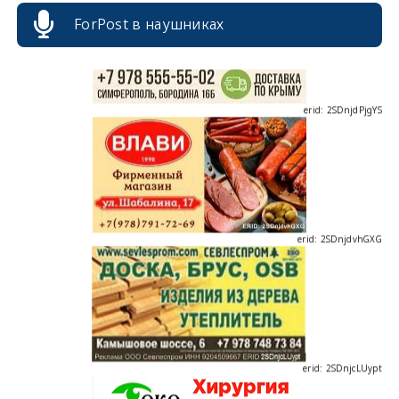
ForPost в наушниках
erid: 2SDnjdPjgYS
erid: 2SDnjdvhGXG
erid: 2SDnjcLUypt