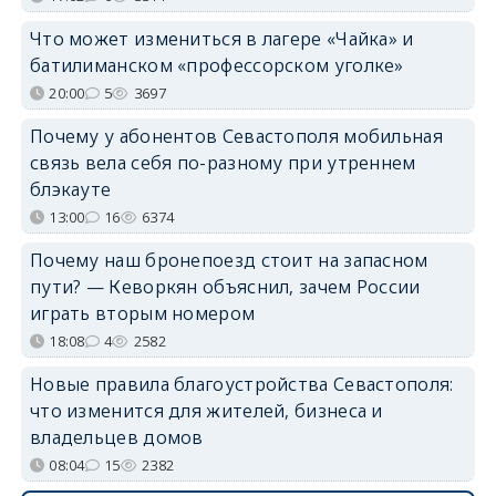
Что может измениться в лагере «Чайка» и
батилиманском «профессорском уголке»
20:00
5
3697
Почему у абонентов Севастополя мобильная
связь вела себя по-разному при утреннем
блэкауте
13:00
16
6374
Почему наш бронепоезд стоит на запасном
пути? — Кеворкян объяснил, зачем России
играть вторым номером
18:08
4
2582
Новые правила благоустройства Севастополя:
что изменится для жителей, бизнеса и
владельцев домов
08:04
15
2382