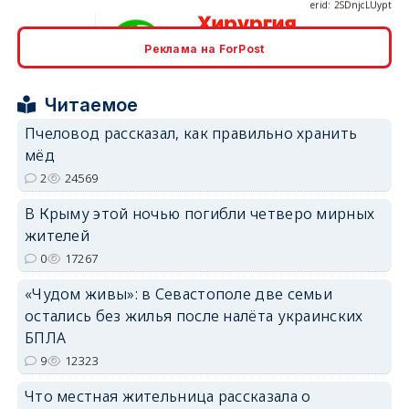
Реклама на ForPost
erid: 2SDnjcrDNw6
Читаемое
Пчеловод рассказал, как правильно хранить
мёд
2
24569
В Крыму этой ночью погибли четверо мирных
erid: 2SDnjdPjgYS
жителей
0
17267
«Чудом живы»: в Севастополе две семьи
остались без жилья после налёта украинских
БПЛА
erid: 2SDnjdvhGXG
9
12323
Что местная жительница рассказала о