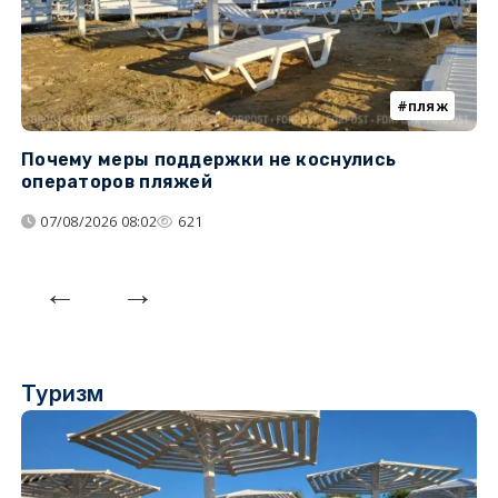
пляж
Почему меры поддержки не коснулись
У
операторов пляжей
з
07/08/2026 08:02
621
Туризм