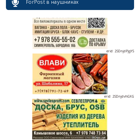
ForPost в наушниках
erid: 2SDnjdPjgYS
erid: 2SDnjdvhGXG
erid: 2SDnjcLUypt