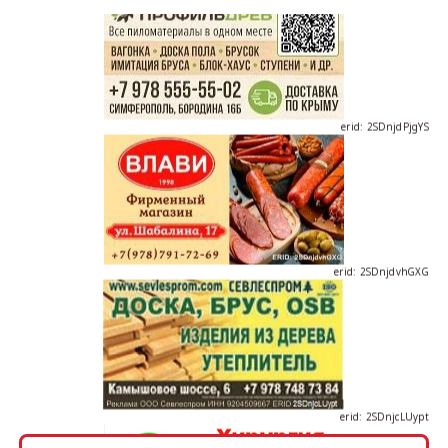
erid: 2SDnjdPjgYS
erid: 2SDnjdvhGXG
erid: 2SDnjcLUypt