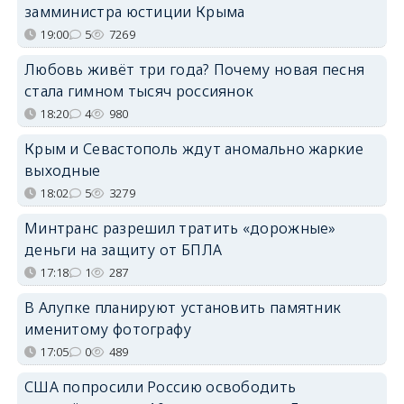
замминистра юстиции Крыма
19:00
5
7269
Любовь живёт три года? Почему новая песня
стала гимном тысяч россиянок
18:20
4
980
Крым и Севастополь ждут аномально жаркие
выходные
18:02
5
3279
Минтранс разрешил тратить «дорожные»
деньги на защиту от БПЛА
17:18
1
287
В Алупке планируют установить памятник
именитому фотографу
17:05
0
489
США попросили Россию освободить