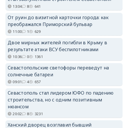
13:04
8
641
От руин до визитной карточки города: как
преображался Приморский бульвар
11:00
1
629
Двое мирных жителей погибли в Крыму в
результате атаки ВСУ беспилотниками
10:36
0
1361
Севастопольские светофоры переведут на
солнечные батареи
09:01
4
657
Севастополь стал лидером ЮФО по падению
строительства, но с одним позитивным
нюансом
20:02
8
3231
Ханский дворец возглавил бывший