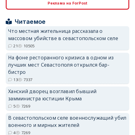
Реклама на ForPost
erid: 2SDnjcrDNw6
Читаемое
Что местная жительница рассказала о
массовом убийстве в севастопольском селе
21
10505
На фоне ресторанного кризиса в одном из
erid: 2SDnjdPjgYS
лучших мест Севастополя открылся бар-
бистро
13
7337
Ханский дворец возглавил бывший
замминистра юстиции Крыма
erid: 2SDnjdvhGXG
5
7269
В севастопольском селе военнослужащий убил
военного и мирных жителей
4
7269