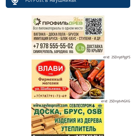
erid: 2SDnjcrDNw6
erid: 2SDnjdPjgYS
erid: 2SDnjdvhGXG