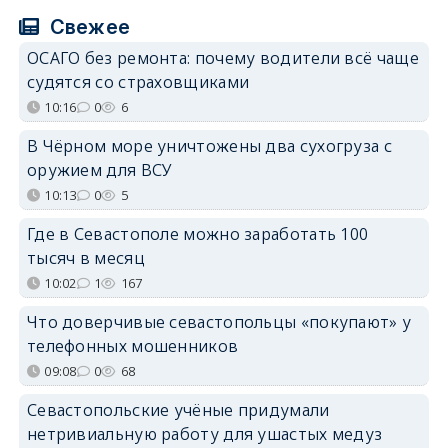
Свежее
ОСАГО без ремонта: почему водители всё чаще
судятся со страховщиками
10:16
0
6
В Чёрном море уничтожены два сухогруза с
оружием для ВСУ
10:13
0
5
Где в Севастополе можно заработать 100
тысяч в месяц
10:02
1
167
Что доверчивые севастопольцы «покупают» у
телефонных мошенников
09:08
0
68
Севастопольские учёные придумали
нетривиальную работу для ушастых медуз