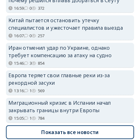
почему решился вплавь добраться в Сеуту
16:59
0
372
Китай пытается остановить утечку
специалистов и ужесточает правила выезда
16:07
0
257
Иран отменил удар по Украине, однако
требует компенсацию за атаку на судно
15:46
3
854
Европа теряет свои главные реки из-за
рекордной засухи
13:16
1
569
Миграционный кризис в Испании начал
закрывать границы внутри Европы
15:05
1
784
Показать все новости