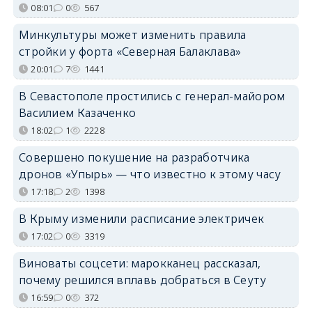
08:01
0
567
Минкультуры может изменить правила
стройки у форта «Северная Балаклава»
20:01
7
1441
В Севастополе простились с генерал-майором
Василием Казаченко
18:02
1
2228
Совершено покушение на разработчика
дронов «Упырь» — что известно к этому часу
17:18
2
1398
В Крыму изменили расписание электричек
17:02
0
3319
Виноваты соцсети: марокканец рассказал,
почему решился вплавь добраться в Сеуту
16:59
0
372