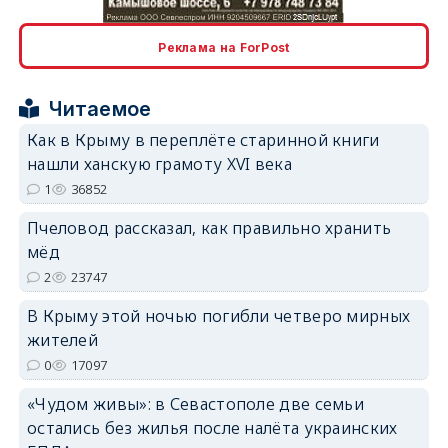
erid: 2SDnjcLUypt
Реклама на ForPost
Читаемое
Как в Крыму в переплёте старинной книги
erid: 2SDnjcrDNw6
нашли ханскую грамоту XVI века
1
36852
Пчеловод рассказал, как правильно хранить
мёд
2
23747
erid: 2SDnjdPjgYS
В Крыму этой ночью погибли четверо мирных
жителей
0
17097
«Чудом живы»: в Севастополе две семьи
остались без жилья после налёта украинских
erid: 2SDnjdvhGXG