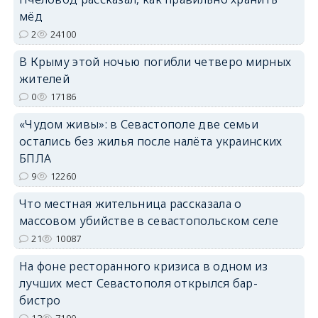
erid: 2SDnjdPjgYS
мёд
2
24100
В Крыму этой ночью погибли четверо мирных
жителей
0
17186
erid: 2SDnjdvhGXG
«Чудом живы»: в Севастополе две семьи
остались без жилья после налёта украинских
БПЛА
9
12260
Что местная жительница рассказала о
массовом убийстве в севастопольском селе
21
10087
На фоне ресторанного кризиса в одном из
лучших мест Севастополя открылся бар-
бистро
13
7190