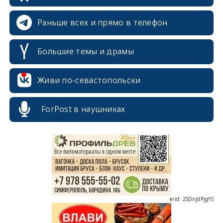
Раньше всех и прямо в телефон
Большие темы и драмы
Живи по-севастопольски
erid: 2SDnjcrDNw6
ForPost в наушниках
erid: 2SDnjdPjgYS