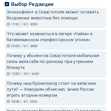
Выбор Редакции
Зооконфликт в Севастополе может оставить
бездомных животных без помощи
17:02
6
3286
Что может измениться в лагере «Чайка» и
батилиманском «профессорском уголке»
20:00
5
3688
Почему у абонентов Севастополя мобильная
связь вела себя по-разному при утреннем
блэкауте
13:00
16
6345
Почему наш бронепоезд стоит на запасном
пути? — Кеворкян объяснил, зачем России
играть вторым номером
18:08
4
2565
Новые правила благоустройства Севастополя: