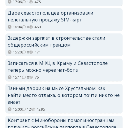
17:06
1
475
Двое севастопольцев организовали
нелегальную продажу SIM-карт
16:04
0
460
Задержки зарплат в строительстве стали
общероссийским трендом
15:20
0
171
Записаться в МФЦ в Крыму и Севастополе
теперь можно через чат-бота
15:11
0
76
Тайный дворик на мысе Хрустальном: как
найти место отдыха, о котором почти никто не
знает
15:00
12
1295
Контракт с Минобороны помог иностранцам
получить российские паспорта в Севастополе