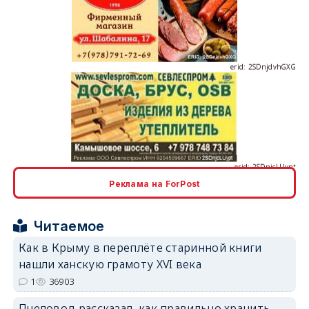
erid: 2SDnjdvhGXG
erid: 2SDnjcLUypt
Реклама на ForPost
erid: 2SDnjcrDNw6
Читаемое
Как в Крыму в переплёте старинной книги
нашли ханскую грамоту XVI века
1
36903
Пчеловод рассказал, как правильно хранить