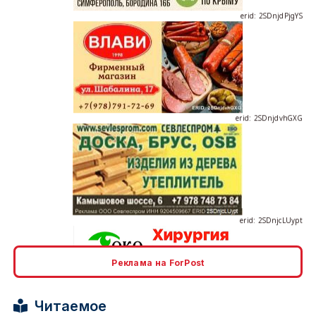
erid: 2SDnjdvhGXG
erid: 2SDnjcLUypt
Реклама на ForPost
erid: 2SDnjcrDNw6
Читаемое