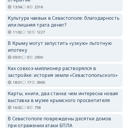
13:04
0
2516
Культура чаевых в Севастополе: благодарность
или лишняя трата денег?
11:02
12
1227
В Крыму могут запустить «узкую» льготную
ипотеку
09:01
0
2900
Как совхоз-миллионер растворялся в
застройке: история земли «Севастопольского»
18:01
17
3900
Карты, книги, два станка: чем интересна новая
выставка в музее крымского просветителя
16:02
0
758
В Севастополе повреждены десятки домов
при отражении атаки БПЛА