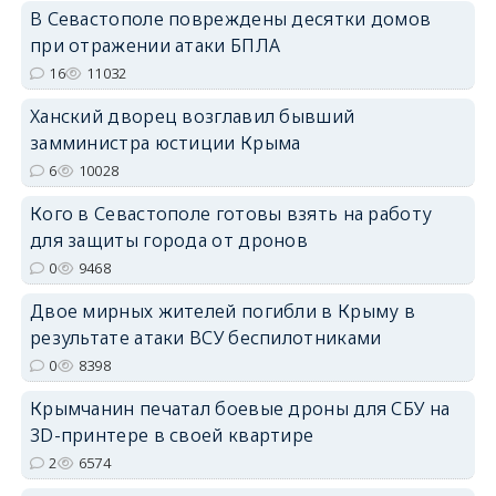
В Севастополе повреждены десятки домов
при отражении атаки БПЛА
16
11032
erid: 2SDnjdPjgYS
Ханский дворец возглавил бывший
замминистра юстиции Крыма
6
10028
Кого в Севастополе готовы взять на работу
для защиты города от дронов
erid: 2SDnjdvhGXG
0
9468
Двое мирных жителей погибли в Крыму в
результате атаки ВСУ беспилотниками
0
8398
Крымчанин печатал боевые дроны для СБУ на
3D-принтере в своей квартире
2
6574