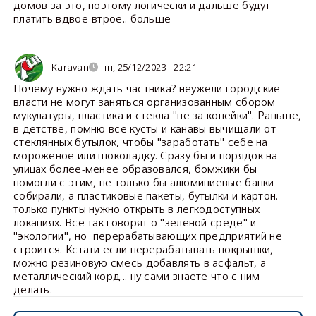
домов за это, поэтому логически и дальше будут
платить вдвое-втрое.. больше
Karavan
пн, 25/12/2023 - 22:21
Почему нужно ждать частника? неужели городские
власти не могут заняться организованным сбором
мукулатуры, пластика и стекла "не за копейки". Раньше,
в детстве, помню все кусты и канавы вычищали от
стеклянных бутылок, чтобы "заработать" себе на
мороженое или шоколадку. Сразу бы и порядок на
улицах более-менее образовался, бомжики бы
помогли с этим, не только бы алюминиевые банки
собирали, а пластиковые пакеты, бутылки и картон.
только пункты нужно открыть в легкодоступных
локациях. Всё так говорят о "зеленой среде" и
"экологии", но перерабатывающих предприятий не
строится. Кстати если перерабатывать покрышки,
можно резиновую смесь добавлять в асфальт, а
металлический корд... ну сами знаете что с ним
делать.