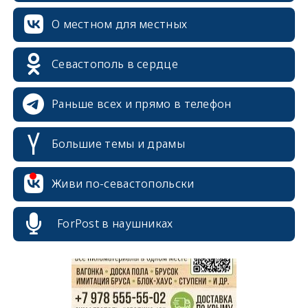
О местном для местных
Севастополь в сердце
Раньше всех и прямо в телефон
Большие темы и драмы
erid: 2SDnjcrDNw6
Живи по-севастопольски
ForPost в наушниках
erid: 2SDnjdPjgYS