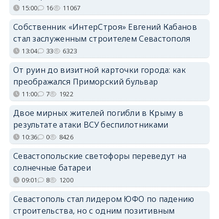
15:00
16
11067
Собственник «ИнтерСтроя» Евгений Кабанов
стал заслуженным строителем Севастополя
13:04
33
6323
От руин до визитной карточки города: как
преображался Приморский бульвар
11:00
7
1922
Двое мирных жителей погибли в Крыму в
результате атаки ВСУ беспилотниками
10:36
0
8426
Севастопольские светофоры переведут на
солнечные батареи
09:01
8
1200
Севастополь стал лидером ЮФО по падению
строительства, но с одним позитивным