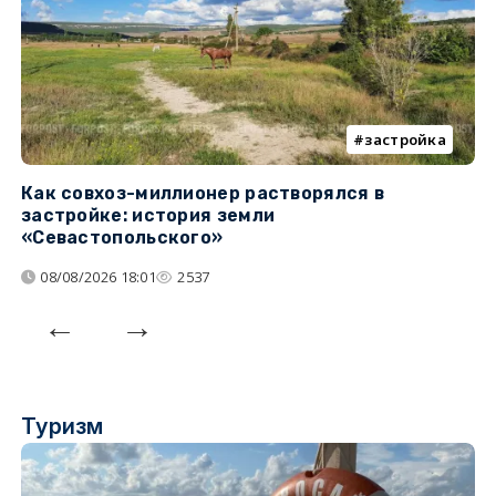
застройка
Как совхоз-миллионер растворялся в
К
застройке: история земли
н
«Севастопольского»
п
08/08/2026 18:01
2537
Туризм