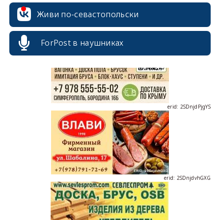
erid: 2SDnjcrDNw6
Живи по-севастопольски
ForPost в наушниках
erid: 2SDnjdPjgYS
erid: 2SDnjdvhGXG