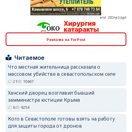
erid: 2SDnjcLUypt
Реклама на ForPost
erid: 2SDnjcrDNw6
Читаемое
Что местная жительница рассказала о
массовом убийстве в севастопольском селе
21
10667
erid: 2SDnjdPjgYS
Ханский дворец возглавил бывший
замминистра юстиции Крыма
6
9254
Кого в Севастополе готовы взять на работу
для защиты города от дронов
erid: 2SDnjdvhGXG