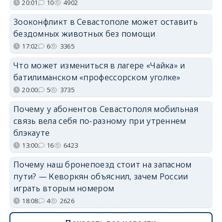
20:01
10
4902
Зооконфликт в Севастополе может оставить
бездомных животных без помощи
17:02
6
3365
Что может измениться в лагере «Чайка» и
батилиманском «профессорском уголке»
20:00
5
3735
Почему у абонентов Севастополя мобильная
связь вела себя по-разному при утреннем
блэкауте
13:00
16
6423
Почему наш бронепоезд стоит на запасном
пути? — Кеворкян объяснил, зачем России
играть вторым номером
18:08
4
2626