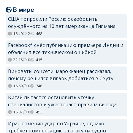
В мире
США попросили Россию освободить
осуждённого на 10 лет американца Гилмана
16:40
2
468
Facebook* снёс публикацию премьера Индии и
объяснил всё технической ошибкой
22:16
0
415
Виноваты соцсети: марокканец рассказал,
почему решился вплавь добраться в Сеуту
16:59
0
746
Китай пытается остановить утечку
специалистов и ужесточает правила выезда
16:07
0
453
Иран отменил удар по Украине, однако
требует компенсацию за атаку на судно