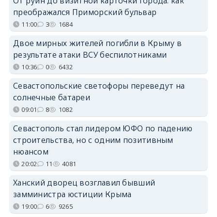
От руин до визитной карточки города: как
преображался Приморский бульвар
11:00
3
1684
Двое мирных жителей погибли в Крыму в
результате атаки ВСУ беспилотниками
10:36
0
6432
Севастопольские светофоры переведут на
солнечные батареи
09:01
8
1082
Севастополь стал лидером ЮФО по падению
строительства, но с одним позитивным
нюансом
20:02
11
4081
Ханский дворец возглавил бывший
замминистра юстиции Крыма
19:00
6
9265