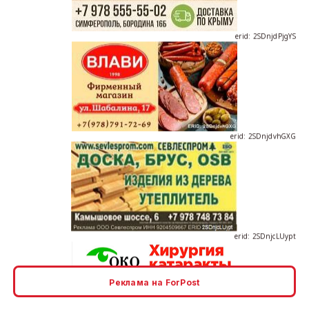
erid: 2SDnjdvhGXG
erid: 2SDnjcLUypt
Реклама на ForPost
erid: 2SDnjcrDNw6