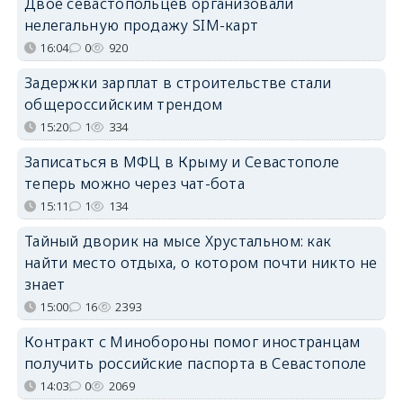
Двое севастопольцев организовали
нелегальную продажу SIM-карт
16:04
0
920
Задержки зарплат в строительстве стали
общероссийским трендом
15:20
1
334
Записаться в МФЦ в Крыму и Севастополе
теперь можно через чат-бота
15:11
1
134
Тайный дворик на мысе Хрустальном: как
найти место отдыха, о котором почти никто не
знает
15:00
16
2393
Контракт с Минобороны помог иностранцам
получить российские паспорта в Севастополе
14:03
0
2069