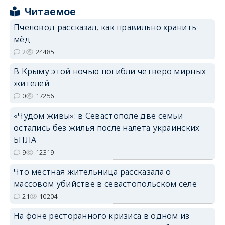
Читаемое
Пчеловод рассказал, как правильно хранить
мёд
2
24485
erid: 2SDnjdPjgYS
В Крыму этой ночью погибли четверо мирных
жителей
0
17256
«Чудом живы»: в Севастополе две семьи
остались без жилья после налёта украинских
erid: 2SDnjdvhGXG
БПЛА
9
12319
Что местная жительница рассказала о
массовом убийстве в севастопольском селе
21
10204
На фоне ресторанного кризиса в одном из