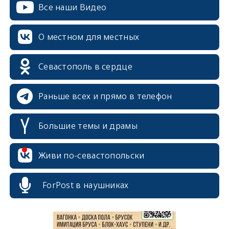
Все наши Видео
О местном для местных
Севастополь в сердце
Раньше всех и прямо в телефон
Большие темы и драмы
erid: 2SDnjcrDNw6
Живи по-севастопольски
ForPost в наушниках
erid: 2SDnjdPjgYS