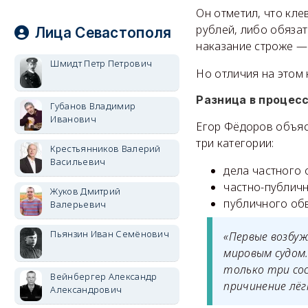
Он отметил, что кле
рублей, либо обязат
Лица Севастополя
наказание строже — 
Шмидт Петр Петрович
Но отличия на этом 
Разница в процес
Губанов Владимир
Иванович
Егор Фёдоров объяс
три категории:
Крестьянников Валерий
Васильевич
дела частного 
частно-публич
Жуков Дмитрий
публичного об
Валерьевич
Пьянзин Иван Семёнович
«Первые возбу
мировым судом.
только три со
Вейнбергер Александр
причинение лёг
Александрович