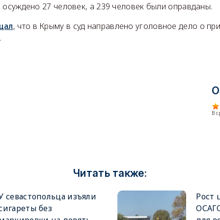
ыло осуждено 27 человек, а 239 человек были оправданы.
щал
, что в Крыму в суд направлено уголовное дело о пр
.
О
В 
Читать также:
У севастопольца изъяли
Рост 
сигареты без
ОСАГО