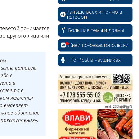
Раньше всех и прямо в
телефон
 клеветой понимается
Большие темы и драмы
во другого лица или
erid: 2SDnjcrDNw6
Живи по-севастопольски
ForPost в наушниках
том
льств, которую
где в
erid: 2SDnjdPjgYS
вета в
клевета в
ком является
но выделяет
ожное обвинение
 преступления»,
erid: 2SDnjdvhGXG