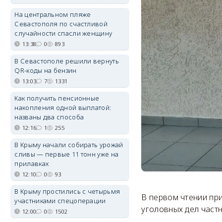
На центральном пляже
Севастополя по счастливой
случайности спасли женщину
13:38
0
893
В Севастополе решили вернуть
QR-коды на бензин
13:03
7
1331
Как получить пенсионные
накопления одной выплатой:
названы два способа
12:16
1
255
В Крыму начали собирать урожай
сливы — первые 11 тонн уже на
прилавках
12:10
0
93
В Крыму простились с четырьмя
В первом чтении пр
участниками спецоперации
уголовных дел част
12:00
0
1502