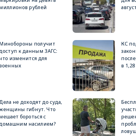
маркировки на девять
для в
миллионов рублей
авгус
Минобороны получит
КС п
доступ к данным ЗАГС:
закон
что изменится для
после
военных
в 1,2
Дела не доходят до суда,
Беспл
женщины гибнут. Что
участ
мешает бороться с
реше
домашним насилием?
пробл
ловуш