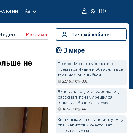
18+
нологии
Авто
Видео
Личный кабинет
Реклама
В мире
ольше не
Facebook* снёс публикацию
премьера Индии и объяснил всё
технической ошибкой
22:16
0
332
Виноваты соцсети: марокканец
рассказал, почему решился
вплавь добраться в Сеуту
16:59
0
660
Китай пытается остановить утечку
специалистов и ужесточает
правила выезда