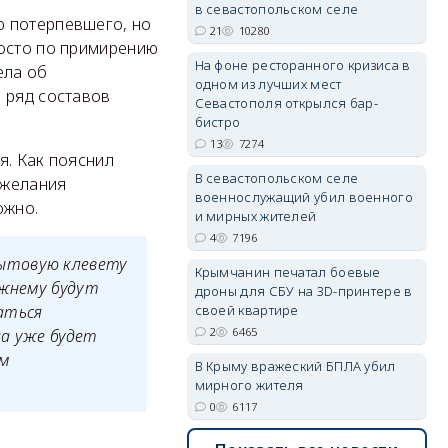
в севастопольском селе
ю потерпевшего, но
21
10280
росто по примирению
На фоне ресторанного кризиса в
ела об
одном из лучших мест
erid: 2SDnjdvhGXG
 ряд составов
Севастополя открылся бар-
бистро
13
7274
я. Как пояснил
В севастопольском селе
ежелания
военнослужащий убил военного
ожно.
и мирных жителей
4
7196
бытовую клевету
Крымчанин печатал боевые
ежнему будут
дроны для СБУ на 3D-принтере в
своей квартире
аться
2
6465
ла уже будет
ом
В Крыму вражеский БПЛА убил
мирного жителя
0
6117