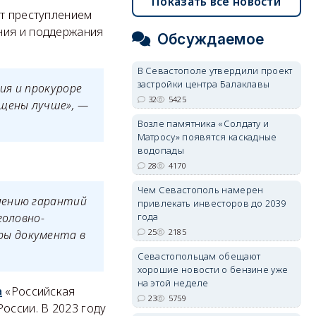
Показать все новости
ет преступлением
ния и поддержания
Обсуждаемое
В Севастополе утвердили проект
застройки центра Балаклавы
ия и прокуроре
32
5425
ищены лучше», —
Возле памятника «Солдату и
Матросу» появятся каскадные
водопады
28
4170
Чем Севастополь намерен
лению гарантий
привлекать инвесторов до 2039
года
головно-
25
2185
ры документа в
Севастопольцам обещают
хорошие новости о бензине уже
на этой неделе
а
«Российская
23
5759
оссии. В 2023 году