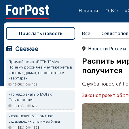
Новости
#СВО
#
Прислать новость
Все
Севастопол
Свежее
Новости России
Распить мир
Прямой эфир «ЕСТЬ ТЕМА».
Почему россияне мечтают жить в
получится
частных домах, но остаются в
квартирах?
Служба новостей Fo
16:00
0
109
Что надо знать о МОГах
Законопроект об э
Севастополя
15:13
0
697
Украинский БЭК выгнал
отдыхающих с пляжей Ялты
14:15
0
1391