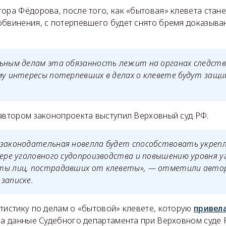
ора Фёдорова, после того, как «бытовая» клевета стан
обвинения, с потерпевшего будет снято бремя доказыва
ьным делам эта обязанность лежит на органах следств
му интересы потерпевших в делах о клевете будут защ
 автором законопроекта выступил Верховный суд РФ.
 законодательная новелла будет способствовать укреп
фере уголовного судопроизводства и повышению уровня у
ты лиц, пострадавших от клеветы», — отметили авто
записке.
тистику по делам о «бытовой» клевете, которую
привел
на данные Судебного департамента при Верховном суде Р