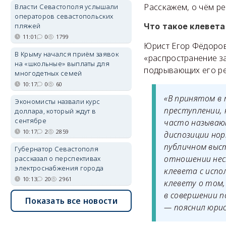
Расскажем, о чём ре
Власти Севастополя услышали
операторов севастопольских
пляжей
Что такое клевета
11:01
0
1799
Юрист Егор Фёдоров 
В Крыму начался приём заявок
«распространение з
на «школьные» выплаты для
подрывающих его ре
многодетных семей
10:17
0
60
«В принятом в 
Экономисты назвали курс
преступлении,
доллара, который ждут в
сентябре
часто называют
10:17
2
2859
диспозиции нор
публичном выст
Губернатор Севастополя
отношении нес
рассказал о перспективах
электроснабжения города
клевета с испо
10:13
20
2961
клевету о том,
в совершении п
Показать все новости
— пояснил юри