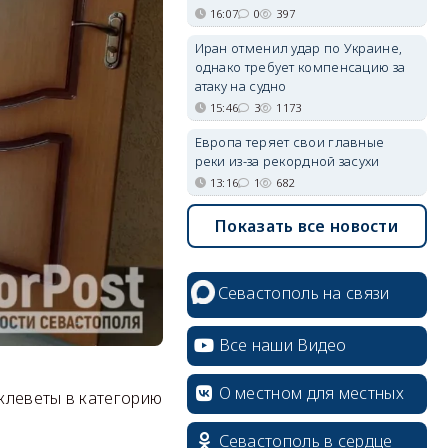
16:07
0
397
Иран отменил удар по Украине,
однако требует компенсацию за
атаку на судно
15:46
3
1173
Европа теряет свои главные
реки из-за рекордной засухи
13:16
1
682
Показать все новости
Севастополь на связи
Все наши Видео
О местном для местных
клеветы в категорию
Севастополь в сердце