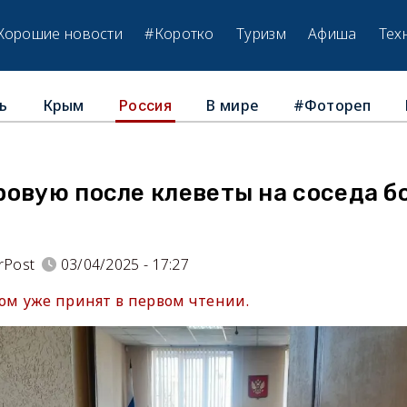
Хорошие новости
#Коротко
Туризм
Афиша
Тех
ь
Крым
В мире
#Фотореп
Россия
овую после клеветы на соседа б
rPost
03/04/2025 - 17:27
том уже принят в первом чтении.