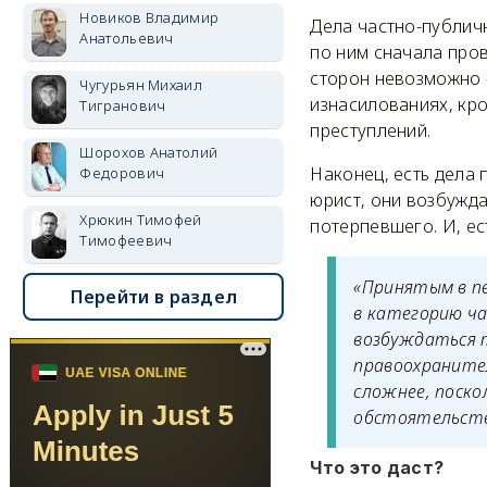
Новиков Владимир
Дела частно-публич
Анатольевич
по ним сначала про
сторон невозможно —
Чугурьян Михаил
изнасилованиях, кр
Тигранович
преступлений.
Шорохов Анатолий
Наконец, есть дела 
Федорович
юрист, они возбужд
Хрюкин Тимофей
потерпевшего. И, ес
Тимофеевич
«Принятым в п
Перейти в раздел
в категорию ча
возбуждаться 
правоохранител
сложнее, поско
обстоятельств
Что это даст?