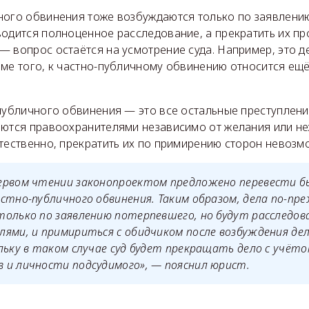
ного обвинения тоже возбуждаются только по заявлени
водится полноценное расследование, а прекратить их п
 вопрос остаётся на усмотрение суда. Например, это д
оме того, к частно-публичному обвинению относится ещё
публичного обвинения — это все остальные преступлени
аются правоохранителями независимо от желания или н
тественно, прекратить их по примирению сторон невозм
ервом чтении законопроектом предложено перевести 
стно-публичного обвинения. Таким образом, дела по-пр
только по заявлению потерпевшего, но будут расследов
ями, и примириться с обидчиком после возбуждения де
льку в таком случае суд будет прекращать дело с учёт
 и личности подсудимого», — пояснил юрист.