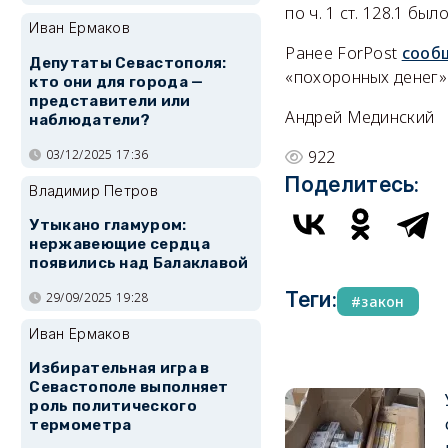
по ч. 1 ст. 128.1 б
Иван Ермаков
Ранее ForPost
сооб
Депутаты Севастополя:
«похоронных денег»
кто они для города —
представители или
Андрей Мединский
наблюдатели?
03/12/2025 17:36
922
Поделитесь:
Владимир Петров
Утыкано гламуром:
нержавеющие сердца
появились над Балаклавой
Теги:
29/09/2025 19:28
закон
Иван Ермаков
Избирательная игра в
Севастополе выполняет
роль политического
термометра