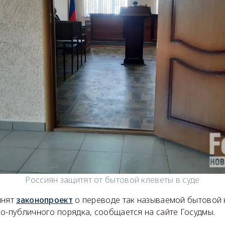
Россиян защитят от бытовой клеветы в суде
инят
законопроект
о переводе так называемой бытовой 
но-публичного порядка, сообщается на сайте Госудмы.