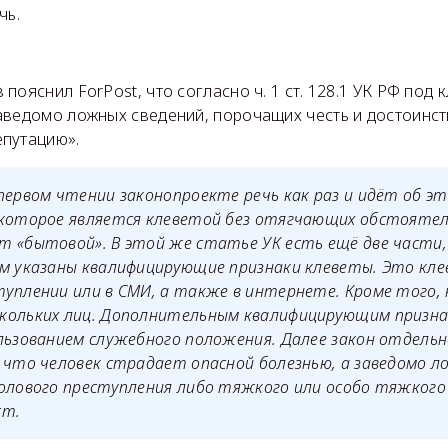
чь.
пояснил ForPost, что согласно ч. 1 ст. 128.1 УК РФ под
аведомо ложных сведений, порочащих честь и достоинст
путацию».
первом чтении законопроекте речь как раз и идёт об э
 которое является клеветой без отягчающих обстояте
 «бытовой». В этой же статье УК есть ещё две части, 
м указаны квалифицирующие признаки клеветы. Это кле
уплении или в СМИ, а также в интернете. Кроме того, 
кольких лиц. Дополнительным квалифицирующим призна
льзованием служебного положения. Далее закон отдель
 что человек страдает опасной болезнью, а заведомо л
олового преступления либо тяжкого или особо тяжкого
ст.