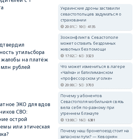
одителей с 1
та
Украинские дроны заставили
севастопольцев задуматься о
страховании
20:01
10
4135
Зооконфликт в Севастополе
может оставить бездомных
одтвердил
животных без помощи
ность утильсбора
17:02
6
3323
 жалобы на платёж
Что может измениться в лагере
8 млн рублей
«Чайка» и батилиманском
«профессорском уголке»
20:00
5
3703
Почему у абонентов
Севастополя мобильная связь
атное ЭКО для вдов
вела себя по-разному при
ников СВО:
утреннем блэкауте
ние острой
13:00
16
6381
емы или этическая
Почему наш бронепоезд стоит на
ка?
запасном пути? — Кеворкян