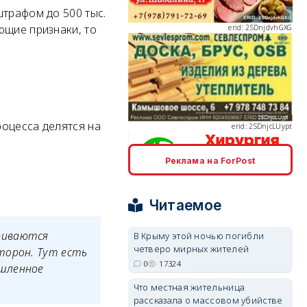
штрафом до 500 тыс.
ющие признаки, то
erid: 2SDnjcLUypt
роцесса делятся на
Реклама на ForPost
erid: 2SDnjcrDNw6
Читаемое
риваются
В Крыму этой ночью погибли
четверо мирных жителей
торон. Тут есть
0
17324
ышленное
erid: 2SDnjdPjgYS
Что местная жительница
рассказала о массовом убийстве